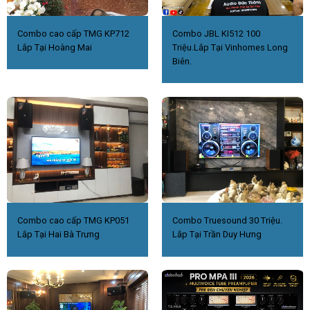
Combo cao cấp TMG KP712
Combo JBL KI512 100
Lắp Tại Hoàng Mai
Triệu.Lắp Tại Vinhomes Long
Biên.
Combo cao cấp TMG KP051
Combo Truesound 30 Triệu.
Lắp Tại Hai Bà Trưng
Lắp Tại Trần Duy Hưng