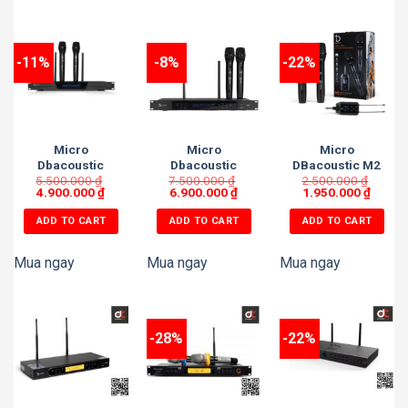
-11%
-8%
-22%
Micro
Micro
Micro
Dbacoustic
Dbacoustic
DBacoustic M2
5.500.000
M450
₫
7.500.000
M600
₫
2.500.000
Echo
₫
4.900.000
₫
6.900.000
₫
1.950.000
₫
ADD TO CART
ADD TO CART
ADD TO CART
Mua ngay
Mua ngay
Mua ngay
-28%
-22%