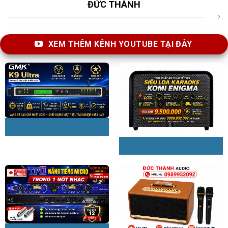
ĐỨC THÀNH
XEM THÊM KÊNH YOUTUBE TẠI ĐÂY