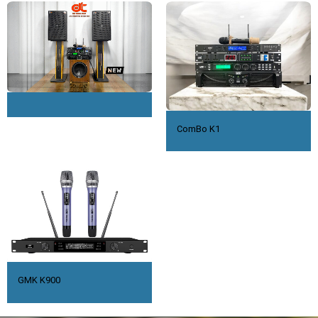
ComBo K1
GMK K900