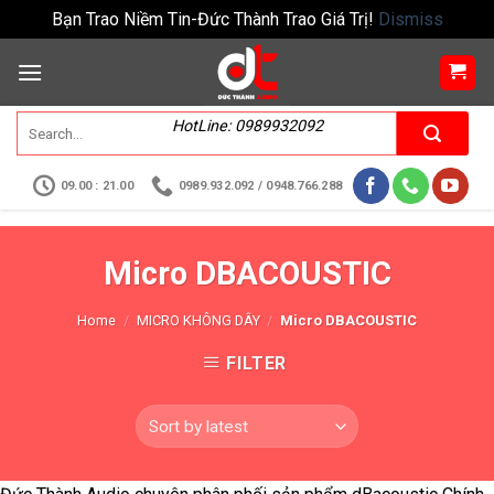
Bạn Trao Niềm Tin-Đức Thành Trao Giá Trị!
Dismiss
HotLine: 0989932092
09.00 : 21.00
0989.932.092 / 0948.766.288
Micro DBACOUSTIC
Home
/
MICRO KHÔNG DÂY
/
Micro DBACOUSTIC
FILTER