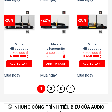
-28%
-22%
-28%
Micro
Micro
Micro
dBacoustic
dBacoustic
dBacoustic
9.500.000
K8200
₫
3.600.000
K4000
₫
4.800.000
K5000
₫
6.800.000
₫
2.800.000
₫
3.450.000
₫
ADD TO CART
ADD TO CART
ADD TO CART
Mua ngay
Mua ngay
Mua ngay
1
2
3
NHỮNG CÔNG TRÌNH TIÊU BIỂU CỦA AUDIO