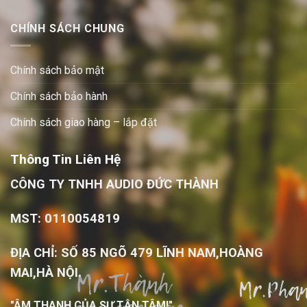
CHÍNH SÁCH CHUNG
Chính sách bảo mật
Chính sách bảo hành
Chính sách giao hàng – lắp đặt
Thông Tin Liên Hệ
CÔNG TY TNHH AUDIO ĐỨC THÀNH
MST: 0110054819
ĐỊA CHỈ: SỐ 85 NGÕ 479 LĨNH NAM,HOÀNG
MAI,HÀ NỘI.
"ÂM THANH CỦA SỰ TẬN TÂM!"