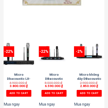
-22%
-22%
-2%
Micro
Micro
Micro không
Dbacoustic LX-
DBacoustic
dây DBacoustic
4.900.000
M3 G2 2025
₫
8.500.000
VM6000 V2
₫
2.900.000
M400A
₫
3.800.000
₫
6.590.000
₫
2.850.000
₫
ADD TO CART
ADD TO CART
ADD TO CART
Mua ngay
Mua ngay
Mua ngay