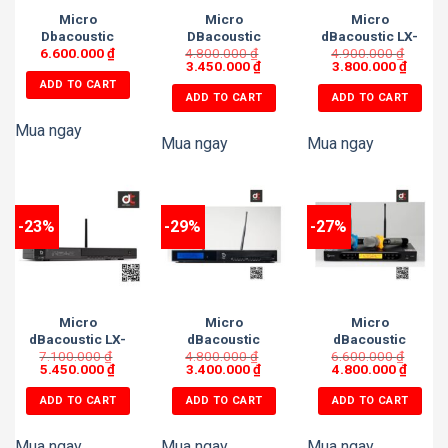
Micro
Micro
Micro
Dbacoustic
DBacoustic
dBacoustic LX-
6.600.000
VM6000
₫
4.800.000
K5000
₫
4.900.000
M3
₫
3.450.000
₫
3.800.000
₫
ADD TO CART
ADD TO CART
ADD TO CART
Mua ngay
Mua ngay
Mua ngay
-23%
-29%
-27%
Micro
Micro
Micro
dBacoustic LX-
dBacoustic
dBacoustic
7.100.000
M5 cao cấp
₫
4.800.000
K5000S
₫
6.600.000
K6000
₫
5.450.000
₫
3.400.000
₫
4.800.000
₫
ADD TO CART
ADD TO CART
ADD TO CART
Mua ngay
Mua ngay
Mua ngay