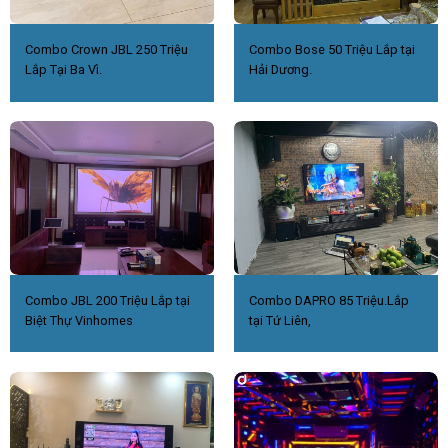
Combo Crown JBL 250 Triệu
Combo Bose 50 Triệu Lắp tại
Lắp Tại Ba Vì.
Hải Dương.
Combo JBL 200 Triệu Lắp tại
Combo DAPRO 85 Triệu.Lắp
Biệt Thự Vinhomes
tại Tứ Liên,