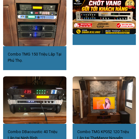
Combo TMG 150 Triệu Lắp Tại
Phú Thọ.
Combo DBacoustic 40 Triệu
Combo TMG KP052 120 Triệu
Lắp tại Ninh Bình.
Lắp tại TheManor Nguyễn