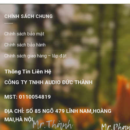
CHÍNH SÁCH CHUNG
Chính sách bảo mật
Chính sách bảo hành
Chính sách giao hàng – lắp đặt
Thông Tin Liên Hệ
CÔNG TY TNHH AUDIO ĐỨC THÀNH
MST: 0110054819
ĐỊA CHỈ: SỐ 85 NGÕ 479 LĨNH NAM,HOÀNG
MAI,HÀ NỘI.