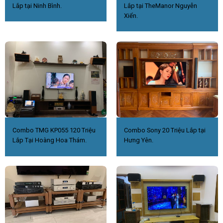
Lắp tại Ninh Bình.
Lắp tại TheManor Nguyễn
Xiển.
Combo TMG KP055 120 Triệu
Combo Sony 20 Triệu Lắp tại
Lắp Tại Hoàng Hoa Thám.
Hưng Yên.