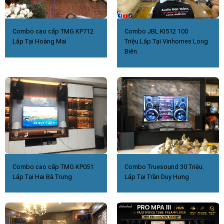
Combo cao cấp TMG KP712
Combo JBL KI512 100
Lắp Tại Hoàng Mai
Triệu.Lắp Tại Vinhomes Long
Biên.
Combo cao cấp TMG KP051
Combo Truesound 30 Triệu.
Lắp Tại Hai Bà Trưng
Lắp Tại Trần Duy Hưng