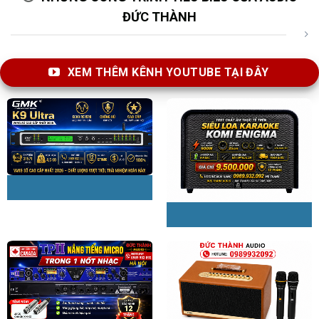
ĐỨC THÀNH
XEM THÊM KÊNH YOUTUBE TẠI ĐÂY