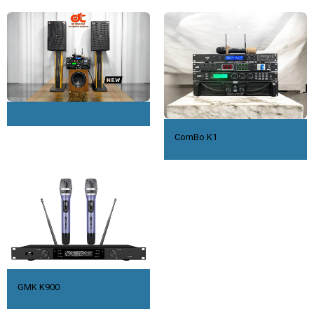
ComBo K1
GMK K900