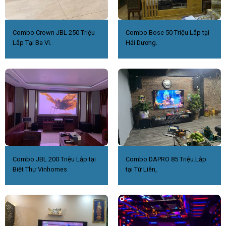
Combo Crown JBL 250 Triệu
Combo Bose 50 Triệu Lắp tại
Lắp Tại Ba Vì.
Hải Dương.
Combo JBL 200 Triệu Lắp tại
Combo DAPRO 85 Triệu.Lắp
Biệt Thự Vinhomes
tại Tứ Liên,