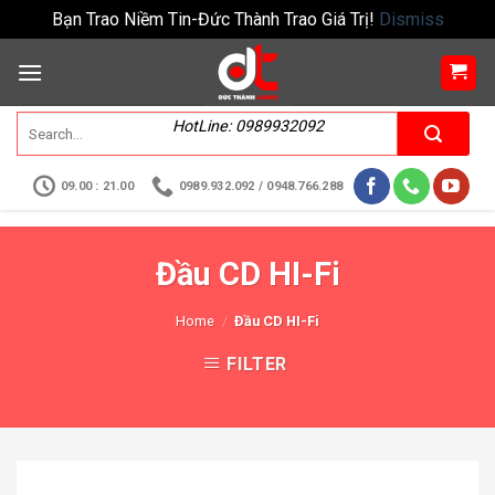
Bạn Trao Niềm Tin-Đức Thành Trao Giá Trị!
Dismiss
HotLine: 0989932092
09.00 : 21.00
0989.932.092 / 0948.766.288
Đầu CD HI-Fi
Home
/
Đầu CD HI-Fi
FILTER