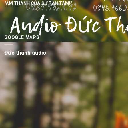
"ÂM THANH CỦA SỰ TẬN TÂM!"
GOOGLE MAPS.
Đức thành audio