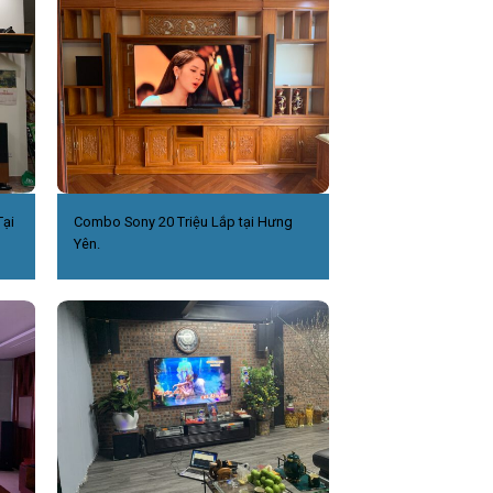
ại
Combo Sony 20 Triệu Lắp tại Hưng
Yên.