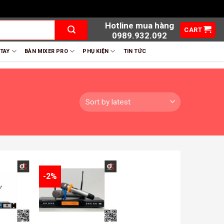
Hotline mua hàng
CART
0989.932.092
 TAY
BÀN MIXER PRO
PHỤ KIỆN
TIN TỨC
-2%