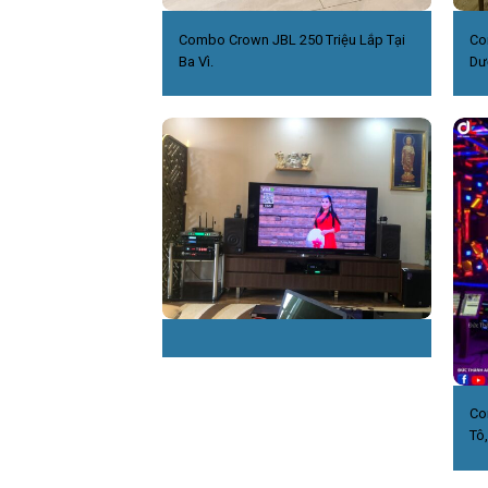
Combo Crown JBL 250 Triệu Lắp Tại
Co
Ba Vì.
Dư
Co
Tô