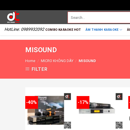
HotLine: 0989932092
COMBO KARAOKE HOT
ÂM THANH KARAOKE
Â
MISOUND
Home
/
MICRO KHÔNG DÂY
/
MISOUND
FILTER
-40%
-17%