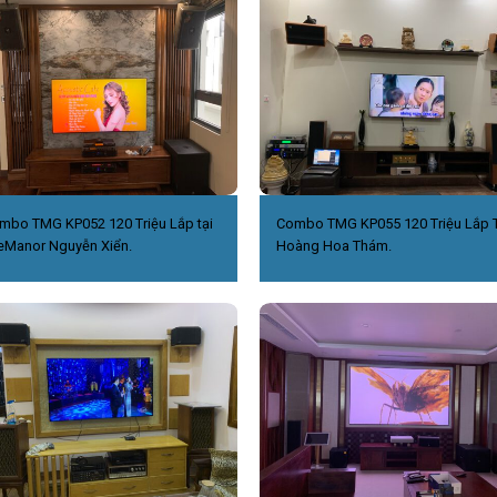
mbo TMG KP052 120 Triệu Lắp tại
Combo TMG KP055 120 Triệu Lắp T
eManor Nguyễn Xiển.
Hoàng Hoa Thám.