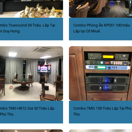
mbo Truesound 30 Triệu. Lắp Tại
Combo Phòng Ăn KP051 100 triệu
ần Duy Hưng
Lắp tại Cổ Nhuế.
mbo TMG HB12 Giá 50 Triệu Lắp
Combo TMG 150 Triệu Lắp Tại Phú
 Phú Thọ.
Thọ.