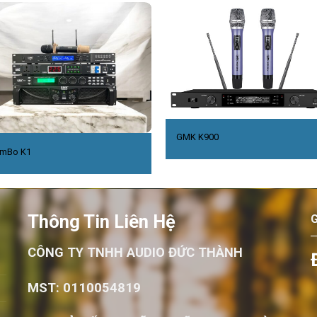
GMK K900
mBo K1
Thông Tin Liên Hệ
CÔNG TY TNHH AUDIO ĐỨC THÀNH
MST: 0110054819