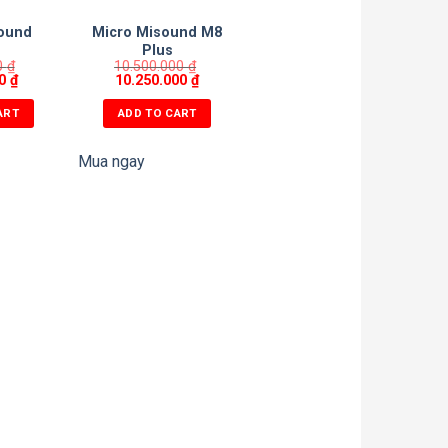
ound
Micro Misound M8
i
Plus
0
₫
10.500.000
₫
00
₫
10.250.000
₫
ART
ADD TO CART
Mua ngay