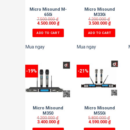
Micro Misound M-
Micro Misound
650i
M330i
7.500.000
₫
4.200.000
₫
4.500.000
₫
3.500.000
₫
ADD TO CART
ADD TO CART
Mua ngay
Mua ngay
-19%
-21%
Micro Misound
Micro Misound
M350
M550i
4.200.000
₫
5.800.000
₫
3.400.000
₫
4.590.000
₫