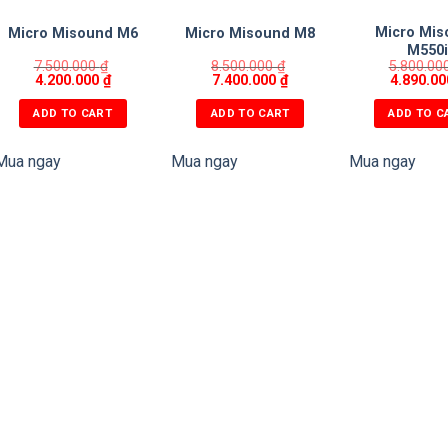
Micro Mis
Micro Misound M6
Micro Misound M8
M550
7.500.000
₫
8.500.000
₫
5.800.00
4.200.000
₫
7.400.000
₫
4.890.0
ADD TO CART
ADD TO CART
ADD TO C
Mua ngay
Mua ngay
Mua ngay