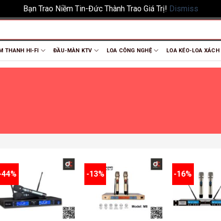
Bạn Trao Niềm Tin-Đức Thành Trao Giá Trị!
Dismiss
M THANH HI-FI
ĐẦU-MÀN KTV
LOA CÔNG NGHỆ
LOA KÉO-LOA XÁCH
-44%
-13%
-16%