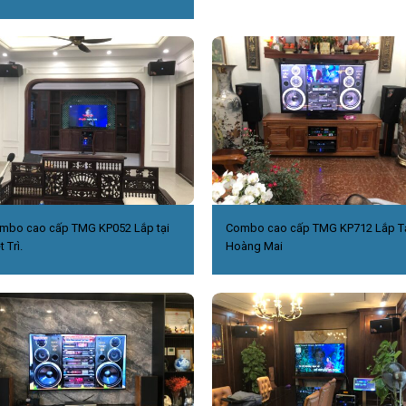
mbo cao cấp TMG KP052 Lắp tại
Combo cao cấp TMG KP712 Lắp T
t Trì.
Hoàng Mai