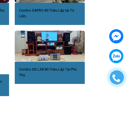
Thự
Combo DAPRO 85 Triệu.Lắp tại Tứ
Liên,
Combo DB LX8 80 Triệu.Lắp Tại Phú
Thọ.
ức