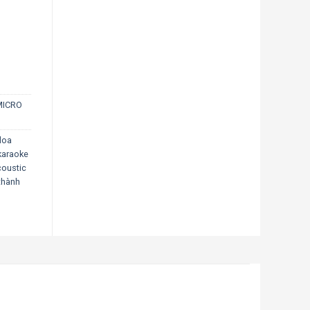
MICRO
loa
karaoke
oustic
 thành