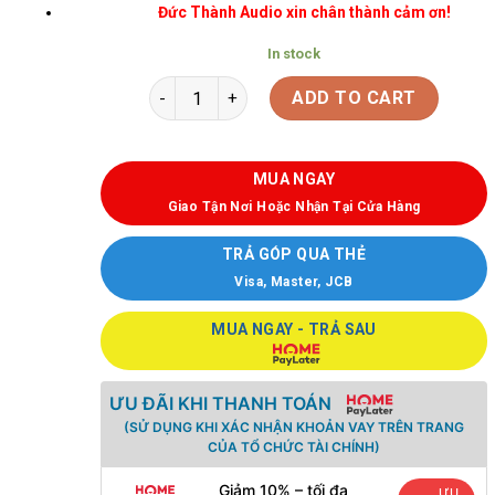
Đức Thành Audio xin chân thành cảm ơn!
In stock
ADD TO CART
MUA NGAY
Giao Tận Nơi Hoặc Nhận Tại Cửa Hàng
TRẢ GÓP QUA THẺ
Visa, Master, JCB
MUA NGAY - TRẢ SAU
ƯU ĐÃI KHI THANH TOÁN
(SỬ DỤNG KHI XÁC NHẬN KHOẢN VAY TRÊN TRANG
CỦA TỔ CHỨC TÀI CHÍNH)
Giảm 10% – tối đa
ƯU