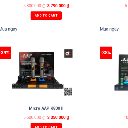
5.800.000
₫
3.790.000
₫
5
ADD TO CART
Mua ngay
Mua ngay
-39%
-38%
Micro AAP K800 II
5.500.000
₫
3.350.000
₫
1
ADD TO CART