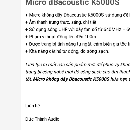
Micro dBacoustic K5000S
+ Micro không dây Dbacoustic K5000S sử dụng để h
+ Âm thanh trung thực, sáng, chi tiết
+ Sử dụng sóng UHF với dãy tần số từ 640MHz –
+ Phạm vi hoạt động lên đến 100m.
+ Được trang bị tính năng tự ngắt, cảm biến gia tốc t
+ Khả năng cắt hú tự động, dò sóng sạch.
Liên tục ra mắt các sản phẩm mới để phục vụ khác
trang bị công nghệ mới dò sóng sạch cho âm thanh
tốt,
Micro không dây Dbacoustic K5000S
hứa hẹn s
Liên hệ
Đức Thành Audio