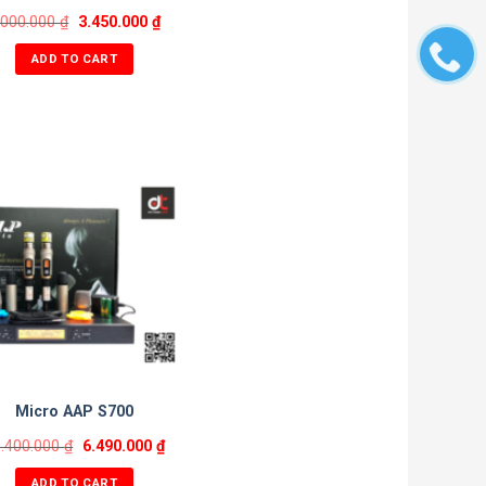
.000.000
₫
3.450.000
₫
ADD TO CART
Micro AAP S700
0.400.000
₫
6.490.000
₫
ADD TO CART