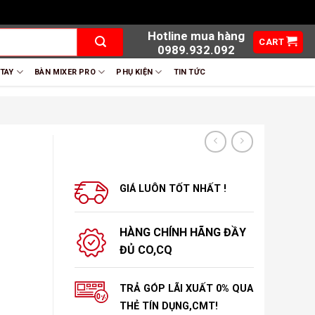
Hotline mua hàng
CART
0989.932.092
 TAY
BÀN MIXER PRO
PHỤ KIỆN
TIN TỨC
GIÁ LUÔN TỐT NHẤT !
HÀNG CHÍNH HÃNG ĐẦY
ĐỦ CO,CQ
TRẢ GÓP LÃI XUẤT 0% QUA
THẺ TÍN DỤNG,CMT!