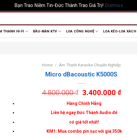
Bạn Trao Niềm Tin-Đức Thành Trao Giá Trị!
Dismiss
M THANH HI-FI
ĐẦU-MÀN KTV
LOA CÔNG NGHỆ
LOA KÉO-LOA XÁCH
Home
/
Âm Thanh Karaoke Chuyên Nghiệp
Micro dBacoustic K5000S
4.800.000
3.400.000
₫
₫
Hàng Chính Hãng
Liên hệ ngay Đức Thành Audio để
có giá tốt nhất!
KM1: Mua combo pin sạc với giá 350k