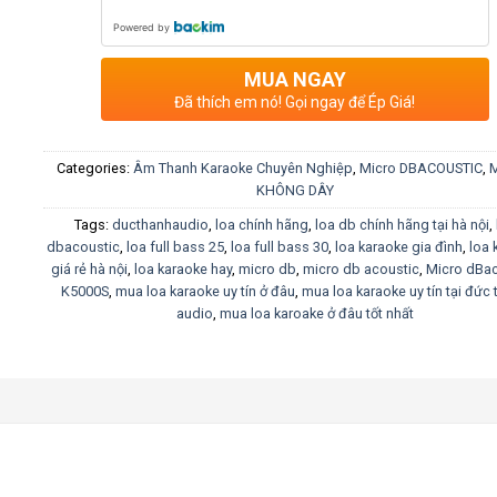
Powered by
MUA NGAY
Đã thích em nó! Gọi ngay để Ép Giá!
Categories:
Âm Thanh Karaoke Chuyên Nghiệp
,
Micro DBACOUSTIC
,
KHÔNG DÂY
Tags:
ducthanhaudio
,
loa chính hãng
,
loa db chính hãng tại hà nội
,
dbacoustic
,
loa full bass 25
,
loa full bass 30
,
loa karaoke gia đình
,
loa 
giá rẻ hà nội
,
loa karaoke hay
,
micro db
,
micro db acoustic
,
Micro dBac
K5000S
,
mua loa karaoke uy tín ở đâu
,
mua loa karaoke uy tín tại đức
audio
,
mua loa karoake ở đâu tốt nhất