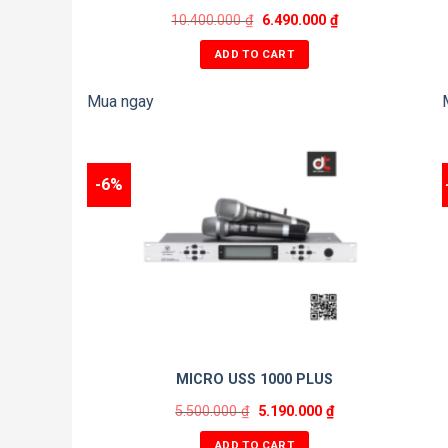
10.400.000
₫
6.490.000
₫
ADD TO CART
Mua ngay
-6%
MICRO USS 1000 PLUS
5.500.000
₫
5.190.000
₫
ADD TO CART