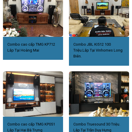
Combo cao cấp TMG KP712
Combo JBL KI512 100
Lắp Tại Hoàng Mai
Triệu.Lắp Tại Vinhomes Long
Biên.
Combo cao cấp TMG KP051
Combo Truesound 30 Triệu.
Lắp Tại Hai Bà Trưng
Lắp Tại Trần Duy Hưng