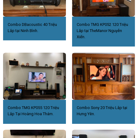
Combo DBacoustic 40 Triệu
Combo TMG KP052 120 Triệu
Lắp tại Ninh Bình.
Lắp tại TheManor Nguyễn
Xiển.
Combo TMG KP055 120 Triệu
Combo Sony 20 Triệu Lắp tại
Lắp Tại Hoàng Hoa Thám.
Hưng Yên.