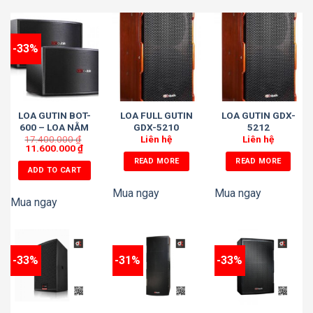
-33%
LOA GUTIN BOT-
LOA FULL GUTIN
LOA GUTIN GDX-
600 – LOA NẰM
GDX-5210
5212
17.400.000
BASS 25
₫
Liên hệ
Liên hệ
11.600.000
₫
READ MORE
READ MORE
ADD TO CART
Mua ngay
Mua ngay
Mua ngay
-33%
-31%
-33%