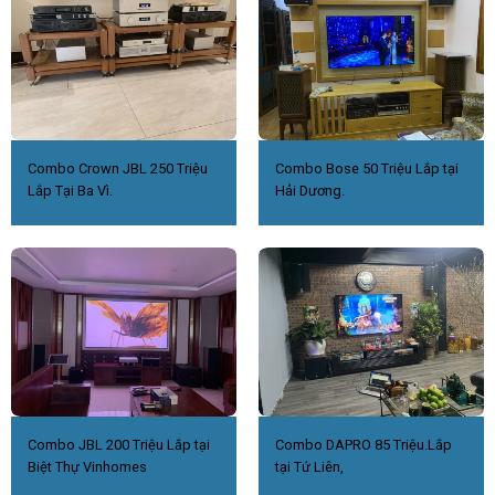
Combo Crown JBL 250 Triệu
Combo Bose 50 Triệu Lắp tại
Lắp Tại Ba Vì.
Hải Dương.
Combo JBL 200 Triệu Lắp tại
Combo DAPRO 85 Triệu.Lắp
Biệt Thự Vinhomes
tại Tứ Liên,