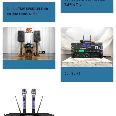
Tại Phú Thọ.
Combo TMG KP051 35 Triệu
Tại Đức Thành Audio.
ComBo K1