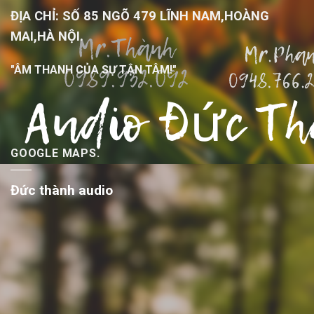
ĐỊA CHỈ: SỐ 85 NGÕ 479 LĨNH NAM,HOÀNG
MAI,HÀ NỘI.
"ÂM THANH CỦA SỰ TẬN TÂM!"
GOOGLE MAPS.
Đức thành audio