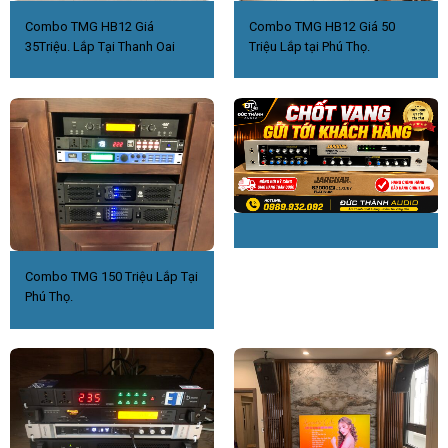
Combo TMG HB12 Giá
Combo TMG HB12 Giá 50
35Triệu. Lắp Tại Thanh Oai
Triệu Lắp tại Phú Thọ.
Combo TMG 150 Triệu Lắp Tại
Phú Thọ.