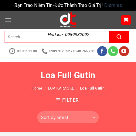
Bạn Trao Niềm Tin-Đức Thành Trao Giá Trị!
Dismiss
HotLine: 0989932092
09.00 : 21.00
0989.932.092 / 0948.766.288
Loa Full Gutin
Home
/
LOA KARAOKE
/
Loa Full Gutin
FILTER