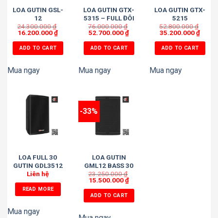
LOA GUTIN GSL-
LOA GUTIN GTX-
LOA GUTIN GTX-
12
5315 – FULL ĐÔI
5215
24.300.000
₫
76.000.000
BASS 40
₫
52.800.000
₫
16.200.000
₫
52.700.000
₫
35.200.000
₫
ADD TO CART
ADD TO CART
ADD TO CART
Mua ngay
Mua ngay
Mua ngay
-33%
LOA FULL 30
LOA GUTIN
GUTIN GDL3512
GML12 BASS 30
Liên hệ
23.250.000
₫
15.500.000
₫
READ MORE
ADD TO CART
Mua ngay
Mua ngay