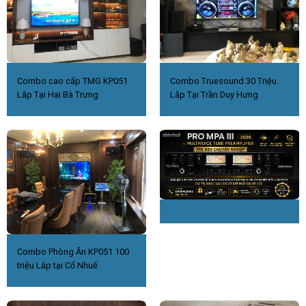
Combo cao cấp TMG KP051
Combo Truesound 30 Triệu.
Lắp Tại Hai Bà Trưng
Lắp Tại Trần Duy Hưng
Combo Phòng Ăn KP051 100
triệu Lắp tại Cổ Nhuế.