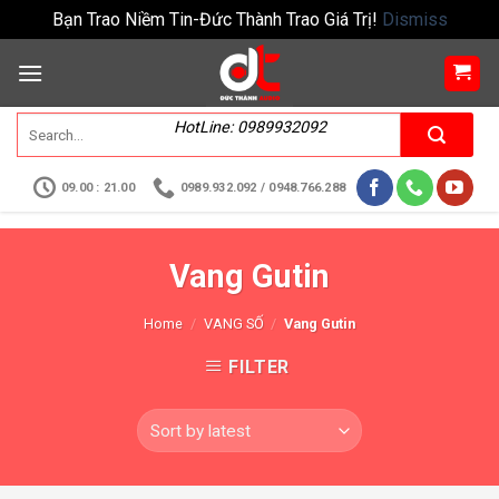
Bạn Trao Niềm Tin-Đức Thành Trao Giá Trị!
Dismiss
HotLine: 0989932092
09.00 : 21.00
0989.932.092 / 0948.766.288
Vang Gutin
Home
/
VANG SỐ
/
Vang Gutin
FILTER