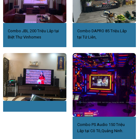
Combo JBL 200 Triệu Lắp tại
Combo DAPRO 85 Triệu.Lắp
Biệt Thự Vinhomes
tại Tứ Liên,
Combo PS Audio 150 Triệu
Lắp tại Cô Tô,Quảng Ninh.