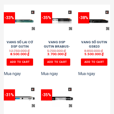
-33%
-35%
-38%
VANG SỐ LAI CƠ
VANG DSP
VANG SỐ GUTIN
DSP GUTIN
GUTIN BRABUS-
GS820
12.750.000
KM320
₫
5.700.000
5FX
₫
(VERSION 2022)
8.850.000
₫
8.500.000
₫
3.700.000
₫
5.500.000
₫
GTAIR
ADD TO CART
ADD TO CART
ADD TO CART
Mua ngay
Mua ngay
Mua ngay
-31%
-35%