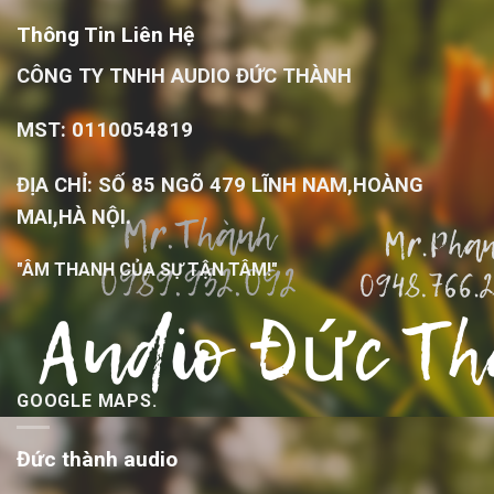
Thông Tin Liên Hệ
CÔNG TY TNHH AUDIO ĐỨC THÀNH
MST: 0110054819
ĐỊA CHỈ: SỐ 85 NGÕ 479 LĨNH NAM,HOÀNG
MAI,HÀ NỘI.
"ÂM THANH CỦA SỰ TẬN TÂM!"
GOOGLE MAPS.
Đức thành audio