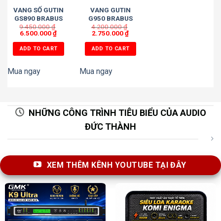
VANG SỐ GUTIN
VANG GUTIN
GS890 BRABUS
G950 BRABUS
9.450.000
(GERMANY)
₫
4.200.000
₫
6.500.000
₫
2.750.000
₫
ADD TO CART
ADD TO CART
Mua ngay
Mua ngay
NHỮNG CÔNG TRÌNH TIÊU BIỂU CỦA AUDIO
ĐỨC THÀNH
XEM THÊM KÊNH YOUTUBE TẠI ĐÂY