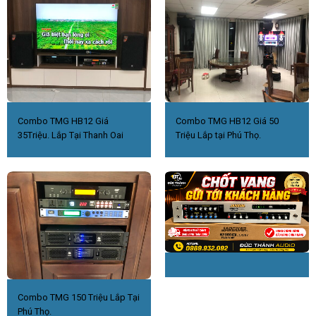
Combo TMG HB12 Giá
Combo TMG HB12 Giá 50
35Triệu. Lắp Tại Thanh Oai
Triệu Lắp tại Phú Thọ.
Combo TMG 150 Triệu Lắp Tại
Phú Thọ.