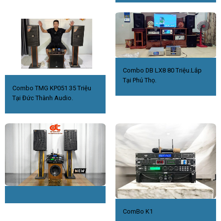
Combo DB LX8 80 Triệu.Lắp
Tại Phú Thọ.
Combo TMG KP051 35 Triệu
Tại Đức Thành Audio.
ComBo K1