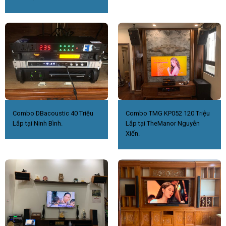
Combo DBacoustic 40 Triệu
Combo TMG KP052 120 Triệu
Lắp tại Ninh Bình.
Lắp tại TheManor Nguyễn
Xiển.