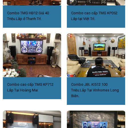
Combo TMG HB12 Giá 40
Combo cao cấp TMG KP052
Triệu Lắp ở Thanh Trì.
Lắp tại Việt Trì.
Combo cao cấp TMG KP712
Combo JBL KI512 100
Lắp Tại Hoàng Mai
Triệu.Lắp Tại Vinhomes Long
Biên.