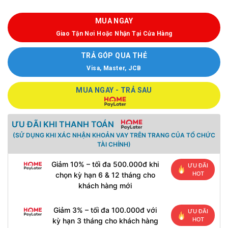
MUA NGAY
Giao Tận Nơi Hoặc Nhận Tại Cửa Hàng
TRẢ GÓP QUA THẺ
Visa, Master, JCB
MUA NGAY - TRẢ SAU
ƯU ĐÃI KHI THANH TOÁN
(SỬ DỤNG KHI XÁC NHẬN KHOẢN VAY TRÊN TRANG CỦA TỔ CHỨC
TÀI CHÍNH)
Giảm 10% – tối đa 500.000đ khi
ƯU ĐÃI
HOT
chọn kỳ hạn 6 & 12 tháng cho
khách hàng mới
Giảm 3% – tối đa 100.000đ với
ƯU ĐÃI
HOT
kỳ hạn 3 tháng cho khách hàng