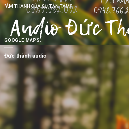
"ÂM THANH CỦA SỰ TẬN TÂM!"
GOOGLE MAPS.
Đức thành audio