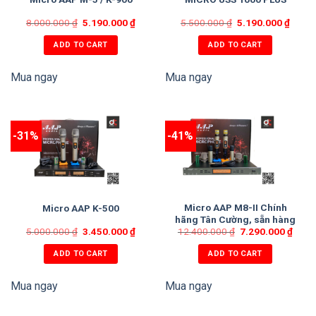
8.000.000
₫
5.190.000
₫
5.500.000
₫
5.190.000
₫
ADD TO CART
ADD TO CART
Mua ngay
Mua ngay
-31%
-41%
Micro AAP M8-II Chính
Micro AAP K-500
hãng Tân Cường, sẵn hàng
5.000.000
₫
3.450.000
₫
12.400.000
₫
7.290.000
₫
ADD TO CART
ADD TO CART
Mua ngay
Mua ngay