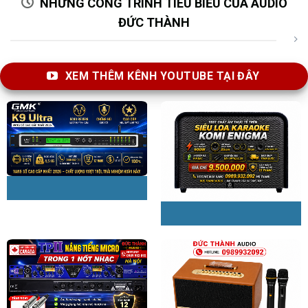
NHỮNG CÔNG TRÌNH TIÊU BIỂU CỦA AUDIO
ĐỨC THÀNH
XEM THÊM KÊNH YOUTUBE TẠI ĐÂY