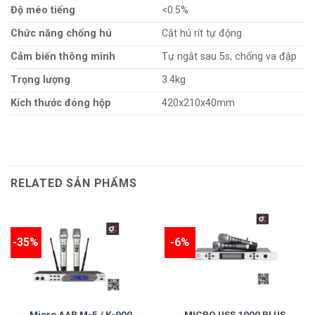
Độ méo tiếng
<0.5%
Chức năng chống hú
Cắt hú rít tự động
Cảm biến thông minh
Tự ngắt sau 5s, chống va đập
Trọng lượng
3.4kg
Kích thước đóng hộp
420x210x40mm
RELATED SẢN PHẨMS
-35%
-6%
Micro AAP M-5 / K-900
MICRO USS 1000 PLUS