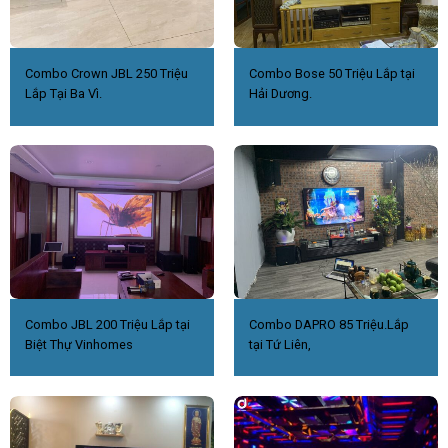
Combo Crown JBL 250 Triệu
Combo Bose 50 Triệu Lắp tại
Lắp Tại Ba Vì.
Hải Dương.
Combo JBL 200 Triệu Lắp tại
Combo DAPRO 85 Triệu.Lắp
Biệt Thự Vinhomes
tại Tứ Liên,