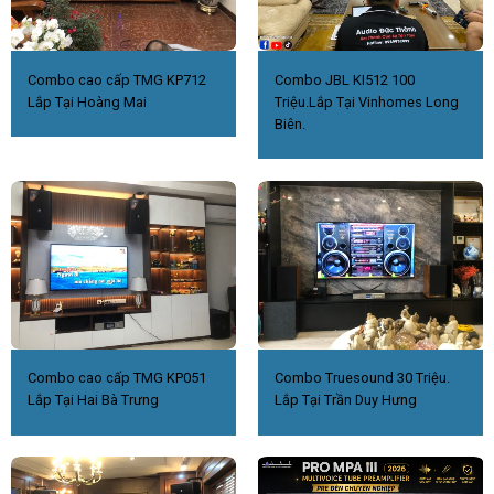
Combo cao cấp TMG KP712
Combo JBL KI512 100
Lắp Tại Hoàng Mai
Triệu.Lắp Tại Vinhomes Long
Biên.
Combo cao cấp TMG KP051
Combo Truesound 30 Triệu.
Lắp Tại Hai Bà Trưng
Lắp Tại Trần Duy Hưng