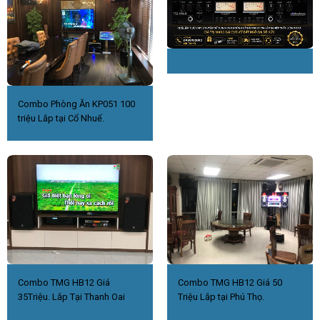
Combo Phòng Ăn KP051 100
triệu Lắp tại Cổ Nhuế.
Combo TMG HB12 Giá
Combo TMG HB12 Giá 50
35Triệu. Lắp Tại Thanh Oai
Triệu Lắp tại Phú Thọ.