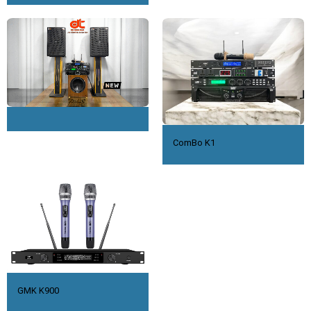
ComBo K1
GMK K900