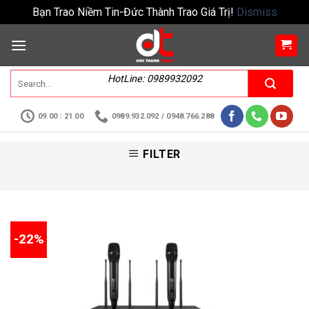
Bạn Trao Niềm Tin-Đức Thành Trao Giá Trị!
Dismiss
HotLine: 0989932092
09.00 : 21.00
0989.932.092 / 0948.766.288
FILTER
-22%