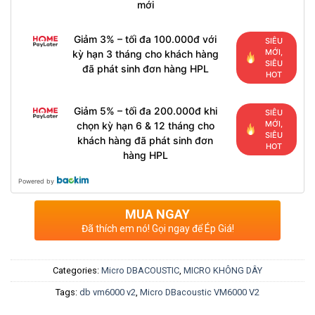
mới
Giảm 3% – tối đa 100.000đ với
SIÊU
MỚI,
kỳ hạn 3 tháng cho khách hàng
SIÊU
đã phát sinh đơn hàng HPL
HOT
Giảm 5% – tối đa 200.000đ khi
SIÊU
MỚI,
chọn kỳ hạn 6 & 12 tháng cho
SIÊU
khách hàng đã phát sinh đơn
HOT
hàng HPL
Powered by
MUA NGAY
Đã thích em nó! Gọi ngay để Ép Giá!
Categories:
Micro DBACOUSTIC
,
MICRO KHÔNG DÂY
Tags:
db vm6000 v2
,
Micro DBacoustic VM6000 V2