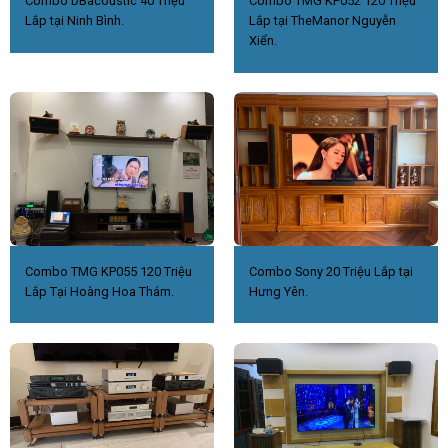
Combo DBacoustic 40 Triệu
Combo TMG KP052 120 Triệu
Lắp tại Ninh Bình.
Lắp tại TheManor Nguyễn
Xiển.
Combo TMG KP055 120 Triệu
Combo Sony 20 Triệu Lắp tại
Lắp Tại Hoàng Hoa Thám.
Hưng Yên.