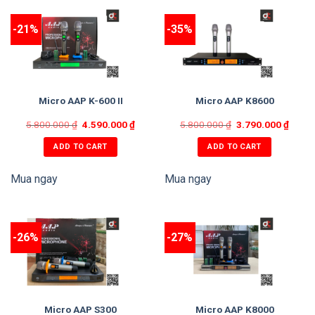
-21%
-35%
Micro AAP K-600 II
Micro AAP K8600
5.800.000
₫
4.590.000
₫
5.800.000
₫
3.790.000
₫
ADD TO CART
ADD TO CART
Mua ngay
Mua ngay
-26%
-27%
Micro AAP S300
Micro AAP K8000