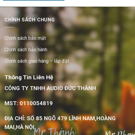
CHÍNH SÁCH CHUNG
Chính sách bảo mật
Chính sách bảo hành
Chính sách giao hàng – lắp đặt
Thông Tin Liên Hệ
CÔNG TY TNHH AUDIO ĐỨC THÀNH
MST: 0110054819
ĐỊA CHỈ: SỐ 85 NGÕ 479 LĨNH NAM,HOÀNG
MAI,HÀ NỘI.