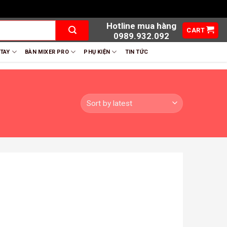
Hotline mua hàng
CART
0989.932.092
 TAY
BÀN MIXER PRO
PHỤ KIỆN
TIN TỨC