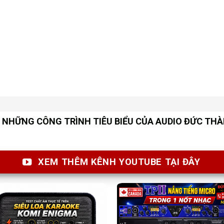
NHỮNG CÔNG TRÌNH TIÊU BIỂU CỦA AUDIO ĐỨC TH
XEM THÊM KÊNH YOUTUBE TẠI ĐÂY