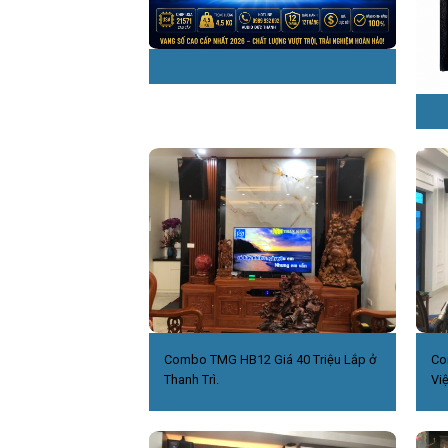
Combo TMG HB12 Giá 40 Triệu Lắp ở
Co
Thanh Trì.
Việ