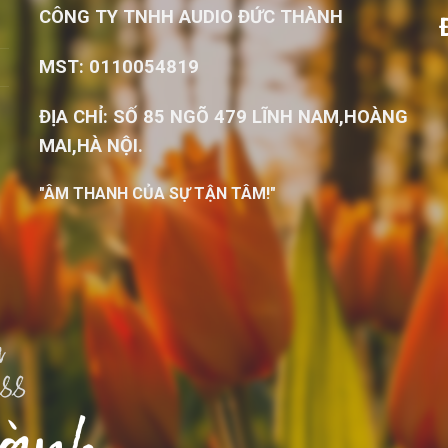
CÔNG TY TNHH AUDIO ĐỨC THÀNH
MST: 0110054819
ĐỊA CHỈ: SỐ 85 NGÕ 479 LĨNH NAM,HOÀNG
MAI,HÀ NỘI.
"ÂM THANH CỦA SỰ TẬN TÂM!"