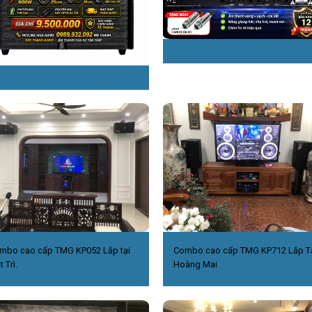
mbo cao cấp TMG KP052 Lắp tại
Combo cao cấp TMG KP712 Lắp T
t Trì.
Hoàng Mai