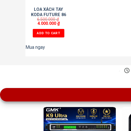
LOA XÁCH TAY
KODA FUTURE 86
6.500.000
₫
GREEN 2025
4.000.000
₫
ADD TO CART
Mua ngay