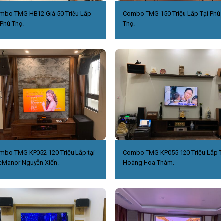
mbo TMG HB12 Giá 50 Triệu Lắp
Combo TMG 150 Triệu Lắp Tại Phú
 Phú Thọ.
Thọ.
mbo TMG KP052 120 Triệu Lắp tại
Combo TMG KP055 120 Triệu Lắp T
eManor Nguyễn Xiển.
Hoàng Hoa Thám.