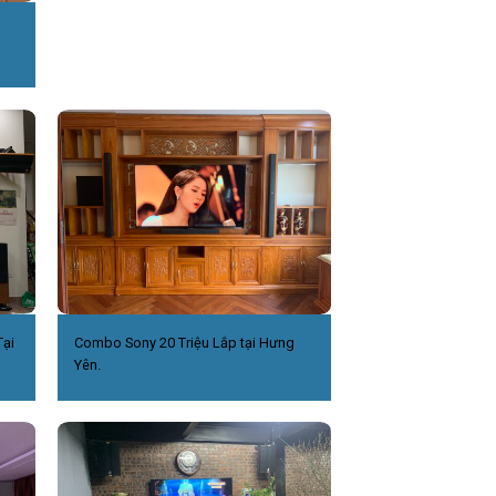
ại
Combo Sony 20 Triệu Lắp tại Hưng
Yên.