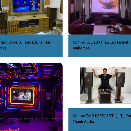
mbo Bose 50 Triệu Lắp tại Hải
Combo JBL 200 Triệu Lắp tại Biệt 
ơng.
Vinhomes
Combo TMG KP051 35 Triệu Tại Đ
Thành Audio.