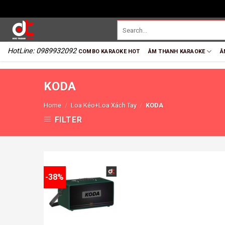
HotLine: 0989932092
COMBO KARAOKE HOT
ÂM THANH KARAOKE
Â
KODA
Home
/
Loa Kéo+Loa Xách Tay
/
KODA
FILTER
-38%