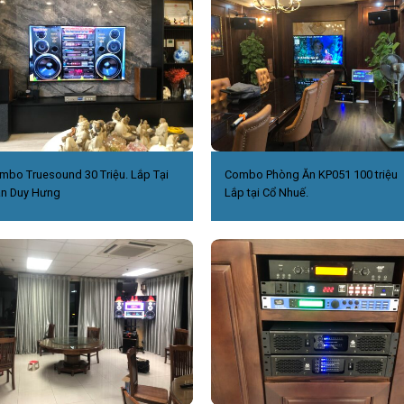
mbo Truesound 30 Triệu. Lắp Tại
Combo Phòng Ăn KP051 100 triệu
ần Duy Hưng
Lắp tại Cổ Nhuế.