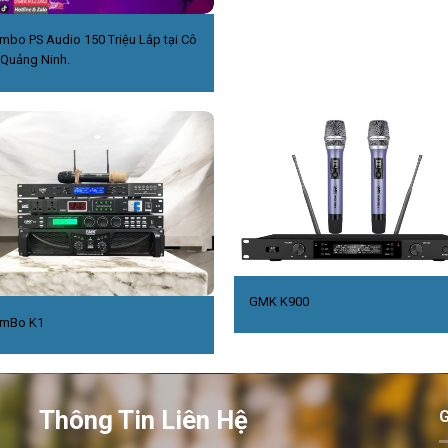
mbo PS Audio 150 Triệu Lắp tại Cô
,Quảng Ninh.
GMK K900
mBo K1
Thông Tin Liên Hệ