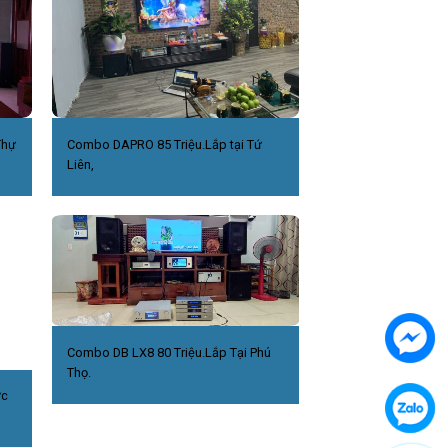
Thự
Combo DAPRO 85 Triệu.Lắp tại Tứ
Liên,
Combo DB LX8 80 Triệu.Lắp Tại Phú
Thọ.
ức