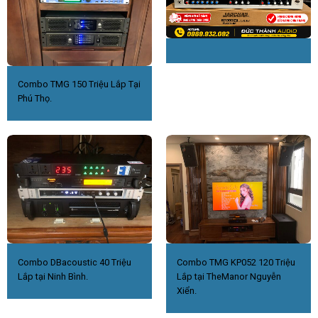
Combo TMG 150 Triệu Lắp Tại
Phú Thọ.
Combo DBacoustic 40 Triệu
Combo TMG KP052 120 Triệu
Lắp tại Ninh Bình.
Lắp tại TheManor Nguyễn
Xiển.