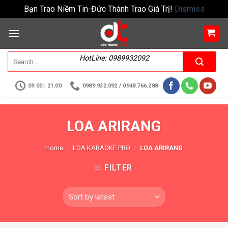
Bạn Trao Niềm Tin-Đức Thành Trao Giá Trị!
Dismiss
HotLine: 0989932092
09.00 : 21.00
0989.932.092 / 0948.766.288
LOA ARIRANG
Home
/
LOA KARAOKE PRO
/
LOA ARIRANG
FILTER