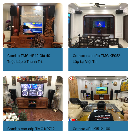
Combo TMG HB12 Giá 40
Combo cao cấp TMG KP052
Triệu Lắp ở Thanh Trì.
Lắp tại Việt Trì.
Combo cao cấp TMG KP712
Combo JBL KI512 100