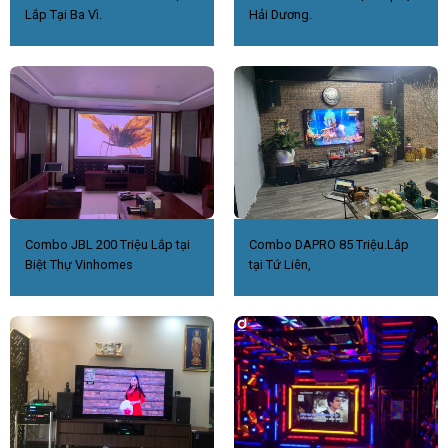
Lắp Tại Ba Vì.
Hải Dương.
Combo JBL 200 Triệu Lắp tại
Combo DAPRO 85 Triệu.Lắp
Biệt Thự Vinhomes
tại Tứ Liên,