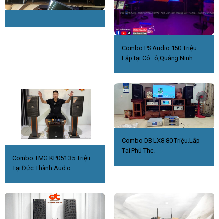
Combo PS Audio 150 Triệu
Lắp tại Cô Tô,Quảng Ninh.
Combo DB LX8 80 Triệu.Lắp
Tại Phú Thọ.
Combo TMG KP051 35 Triệu
Tại Đức Thành Audio.