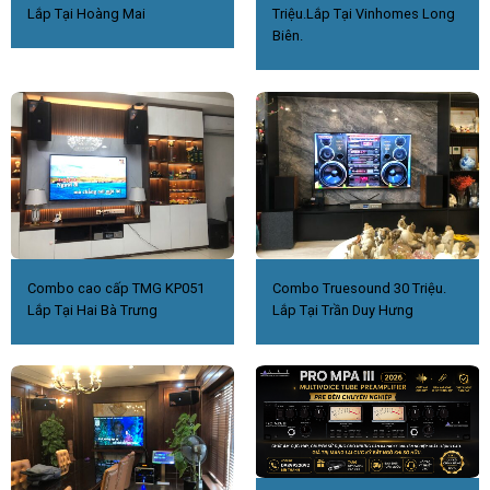
Lắp Tại Hoàng Mai
Triệu.Lắp Tại Vinhomes Long
Biên.
Combo cao cấp TMG KP051
Combo Truesound 30 Triệu.
Lắp Tại Hai Bà Trưng
Lắp Tại Trần Duy Hưng