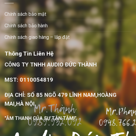
Chính sách bảo mật
Chính sách bảo hành
Chính sách giao hàng – lắp đặt
Thông Tin Liên Hệ
CÔNG TY TNHH AUDIO ĐỨC THÀNH
MST: 0110054819
ĐỊA CHỈ: SỐ 85 NGÕ 479 LĨNH NAM,HOÀNG
MAI,HÀ NỘI.
"ÂM THANH CỦA SỰ TẬN TÂM!"