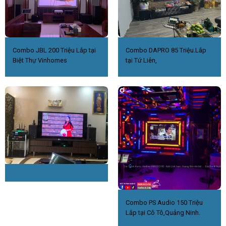
Combo JBL 200 Triệu Lắp tại
Combo DAPRO 85 Triệu.Lắp
Biệt Thự Vinhomes
tại Tứ Liên,
Combo PS Audio 150 Triệu
Lắp tại Cô Tô,Quảng Ninh.