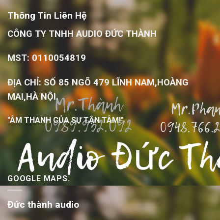
Thông Tin Liên Hệ
CÔNG TY TNHH AUDIO ĐỨC THÀNH
MST: 0110054819
ĐỊA CHỈ: SỐ 85 NGÕ 479 LĨNH NAM,HOÀNG
MAI,HÀ NỘI.
"ÂM THANH CỦA SỰ TẬN TÂM!"
GOOGLE MAPS.
Đức thành audio