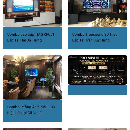
Combo cao cấp TMG KP051
Combo Truesound 30 Triệu.
Lắp Tại Hai Bà Trưng
Lắp Tại Trần Duy Hưng
Combo Phòng Ăn KP051 100
triệu Lắp tại Cổ Nhuế.