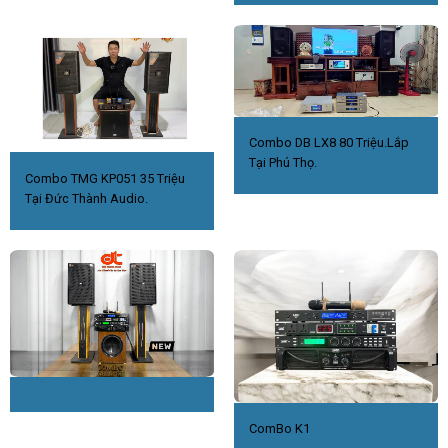
Combo DB LX8 80 Triệu.Lắp
Tại Phú Thọ.
Combo TMG KP051 35 Triệu
Tại Đức Thành Audio.
ComBo K1