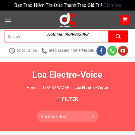
Bạn Trao Niềm Tin-Đức Thành Trao Giá Trị!
Dismiss
HotLine: 0989932092
09.00 : 21.00
0989.932.092 / 0948.766.288
Loa Electro-Voice
Home
/
LOA KARAOKE
/
Loa Electro-Voice
FILTER