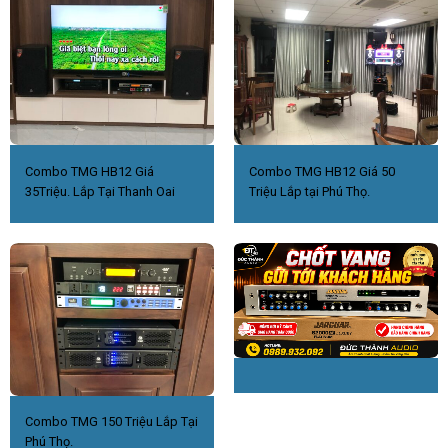
Combo TMG HB12 Giá
Combo TMG HB12 Giá 50
35Triệu. Lắp Tại Thanh Oai
Triệu Lắp tại Phú Thọ.
Combo TMG 150 Triệu Lắp Tại
Phú Thọ.