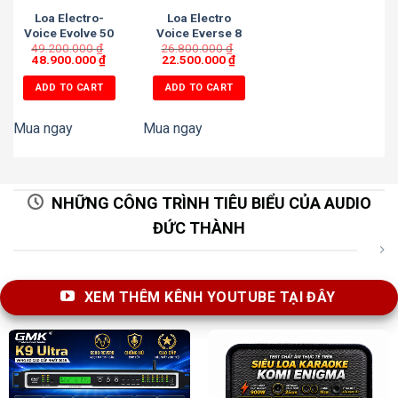
Loa Electro-
Loa Electro
Voice Evolve 50
Voice Everse 8
49.200.000
₫
26.800.000
₫
48.900.000
₫
22.500.000
₫
ADD TO CART
ADD TO CART
Mua ngay
Mua ngay
NHỮNG CÔNG TRÌNH TIÊU BIỂU CỦA AUDIO
ĐỨC THÀNH
XEM THÊM KÊNH YOUTUBE TẠI ĐÂY