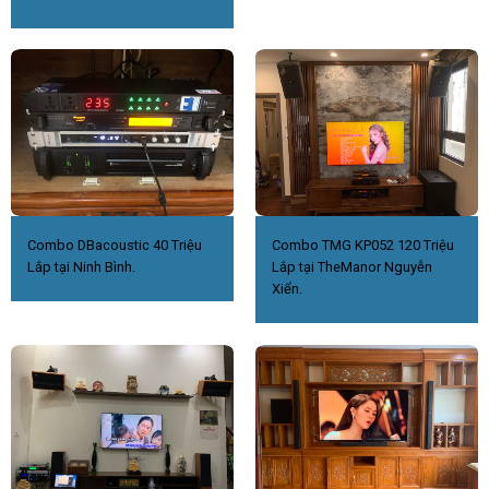
Combo DBacoustic 40 Triệu
Combo TMG KP052 120 Triệu
Lắp tại Ninh Bình.
Lắp tại TheManor Nguyễn
Xiển.