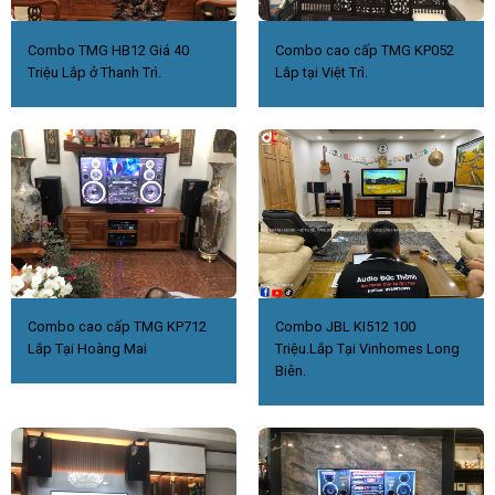
Combo TMG HB12 Giá 40
Combo cao cấp TMG KP052
Triệu Lắp ở Thanh Trì.
Lắp tại Việt Trì.
Combo cao cấp TMG KP712
Combo JBL KI512 100
Lắp Tại Hoàng Mai
Triệu.Lắp Tại Vinhomes Long
Biên.