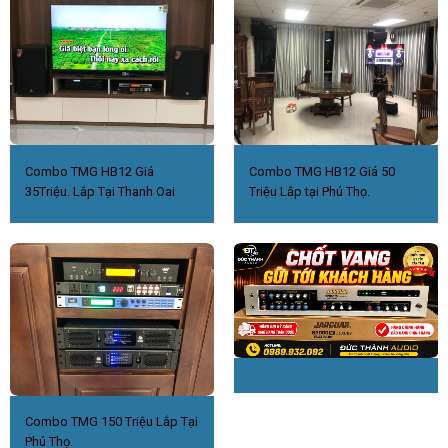
Combo TMG HB12 Giá
Combo TMG HB12 Giá 50
35Triệu. Lắp Tại Thanh Oai
Triệu Lắp tại Phú Thọ.
Combo TMG 150 Triệu Lắp Tại
Phú Thọ.