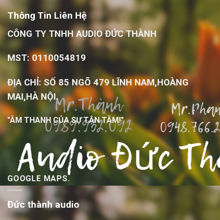
Thông Tin Liên Hệ
CÔNG TY TNHH AUDIO ĐỨC THÀNH
MST: 0110054819
ĐỊA CHỈ: SỐ 85 NGÕ 479 LĨNH NAM,HOÀNG
MAI,HÀ NỘI.
"ÂM THANH CỦA SỰ TẬN TÂM!"
GOOGLE MAPS.
Đức thành audio