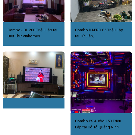
Combo JBL 200 Triệu Lắp tại
Combo DAPRO 85 Triệu.Lắp
Biệt Thự Vinhomes
tại Tứ Liên,
Combo PS Audio 150 Triệu
Lắp tại Cô Tô,Quảng Ninh.