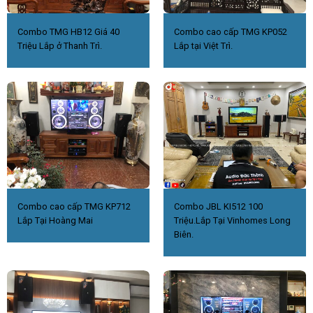
Combo TMG HB12 Giá 40
Combo cao cấp TMG KP052
Triệu Lắp ở Thanh Trì.
Lắp tại Việt Trì.
Combo cao cấp TMG KP712
Combo JBL KI512 100
Lắp Tại Hoàng Mai
Triệu.Lắp Tại Vinhomes Long
Biên.