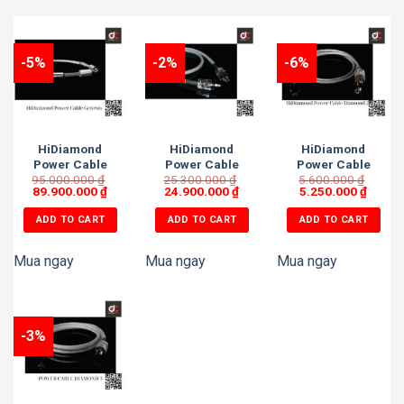
-5%
-2%
-6%
HiDiamond
HiDiamond
HiDiamond
Power Cable
Power Cable
Power Cable
95.000.000
Genesis
₫
25.300.000
Diamond 3.5
₫
5.600.000
Diamond 2
₫
89.900.000
₫
24.900.000
₫
5.250.000
₫
ADD TO CART
ADD TO CART
ADD TO CART
Mua ngay
Mua ngay
Mua ngay
-3%