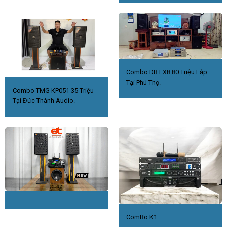
Combo DB LX8 80 Triệu.Lắp
Tại Phú Thọ.
Combo TMG KP051 35 Triệu
Tại Đức Thành Audio.
ComBo K1