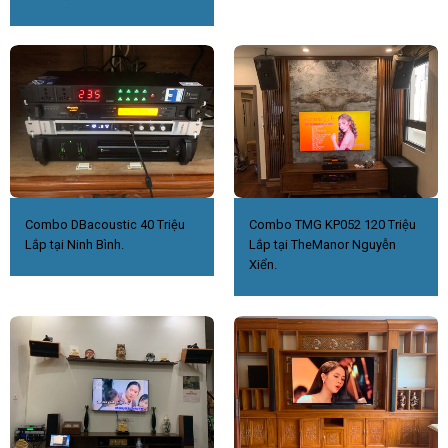
Combo DBacoustic 40 Triệu
Combo TMG KP052 120 Triệu
Lắp tại Ninh Bình.
Lắp tại TheManor Nguyễn
Xiển.