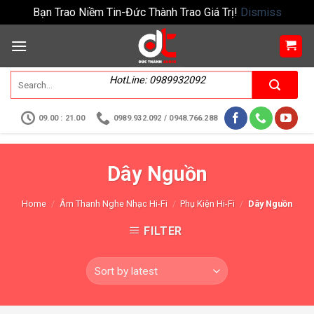
Bạn Trao Niềm Tin-Đức Thành Trao Giá Trị!
Dismiss
HotLine: 0989932092
09.00 : 21.00
0989.932.092 / 0948.766.288
Dây Nguồn
Home
/
Âm Thanh Nghe Nhạc Hi-Fi
/
Phụ Kiện Hi-Fi
/
Dây Nguồn
FILTER