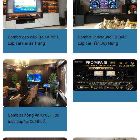
Combo cao cấp TMG KP051
Combo Truesound 30 Triệu.
Lắp Tại Hai Bà Trưng
Lắp Tại Trần Duy Hưng
Combo Phòng Ăn KP051 100
triệu Lắp tại Cổ Nhuế.