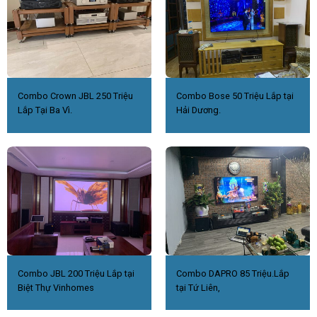
Combo Crown JBL 250 Triệu
Combo Bose 50 Triệu Lắp tại
Lắp Tại Ba Vì.
Hải Dương.
Combo JBL 200 Triệu Lắp tại
Combo DAPRO 85 Triệu.Lắp
Biệt Thự Vinhomes
tại Tứ Liên,