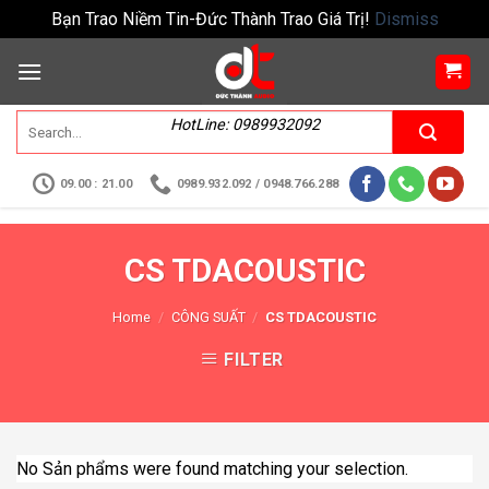
Bạn Trao Niềm Tin-Đức Thành Trao Giá Trị!
Dismiss
HotLine: 0989932092
09.00 : 21.00
0989.932.092 / 0948.766.288
CS TDACOUSTIC
Home
/
CÔNG SUẤT
/
CS TDACOUSTIC
FILTER
No Sản phẩms were found matching your selection.