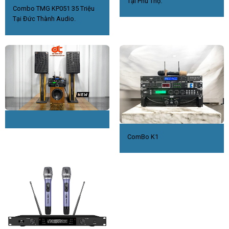
Tại Phú Thọ.
Combo TMG KP051 35 Triệu
Tại Đức Thành Audio.
ComBo K1