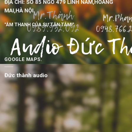
ĐỊA CHỈ: SỐ 85 NGÕ 479 LĨNH NAM,HOÀNG
MAI,HÀ NỘI.
"ÂM THANH CỦA SỰ TẬN TÂM!"
GOOGLE MAPS.
Đức thành audio