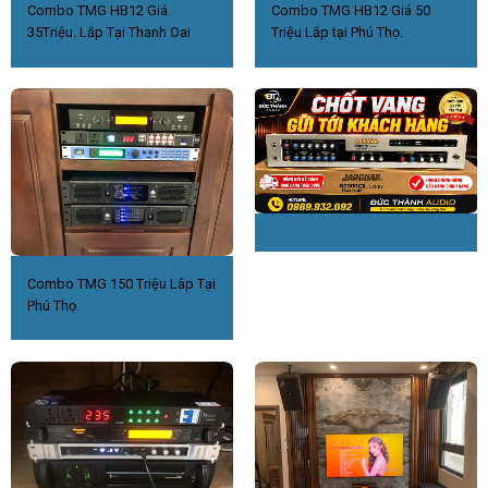
Combo TMG HB12 Giá
Combo TMG HB12 Giá 50
35Triệu. Lắp Tại Thanh Oai
Triệu Lắp tại Phú Thọ.
Combo TMG 150 Triệu Lắp Tại
Phú Thọ.