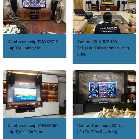
Combo cao cấp TMG KP712
Combo JBL KI512 100
Lắp Tại Hoàng Mai
Triệu.Lắp Tại Vinhomes Long
Biên.
Combo cao cấp TMG KP051
Combo Truesound 30 Triệu.
Lắp Tại Hai Bà Trưng
Lắp Tại Trần Duy Hưng