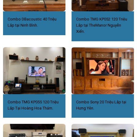
Combo DBacoustic 40 Triệu
Combo TMG KP052 120 Triệu
Lắp tại Ninh Bình.
Lắp tại TheManor Nguyễn
Xiển.
Combo TMG KP055 120 Triệu
Combo Sony 20 Triệu Lắp tại
Lắp Tại Hoàng Hoa Thám.
Hưng Yên.