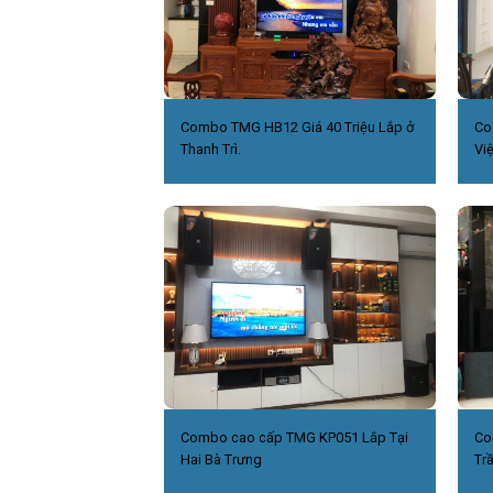
Combo TMG HB12 Giá 40 Triệu Lắp ở
Co
Thanh Trì.
Việ
Combo cao cấp TMG KP051 Lắp Tại
Co
Hai Bà Trưng
Tr