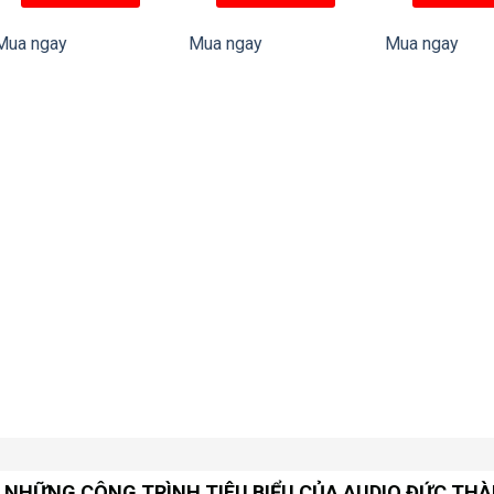
Mua ngay
Mua ngay
Mua ngay
NHỮNG CÔNG TRÌNH TIÊU BIỂU CỦA AUDIO ĐỨC TH