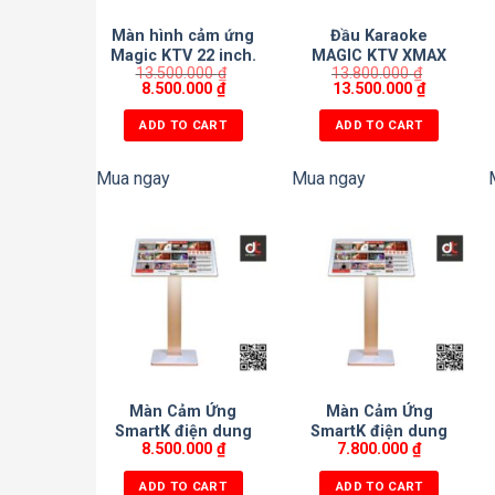
Màn hình cảm ứng
Đầu Karaoke
Magic KTV 22 inch.
MAGIC KTV XMAX
13.500.000
₫
13.800.000
₫
4TB
8.500.000
₫
13.500.000
₫
ADD TO CART
ADD TO CART
Mua ngay
Mua ngay
Màn Cảm Ứng
Màn Cảm Ứng
SmartK điện dung
SmartK điện dung
8.500.000
₫
7.800.000
₫
22″ LED RGB
22 inch
ADD TO CART
ADD TO CART