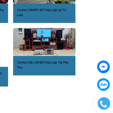
Thự
Combo DAPRO 85 Triệu.Lắp tại Tứ
Liên,
Combo DB LX8 80 Triệu.Lắp Tại Phú
Thọ.
ức