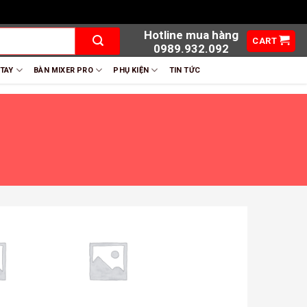
Hotline mua hàng
CART
0989.932.092
 TAY
BÀN MIXER PRO
PHỤ KIỆN
TIN TỨC