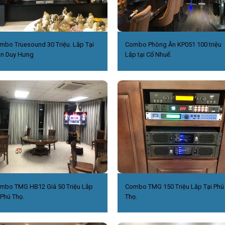
mbo Truesound 30 Triệu. Lắp Tại
Combo Phòng Ăn KP051 100 triệu
ần Duy Hưng
Lắp tại Cổ Nhuế.
mbo TMG HB12 Giá 50 Triệu Lắp
Combo TMG 150 Triệu Lắp Tại Phú
 Phú Thọ.
Thọ.