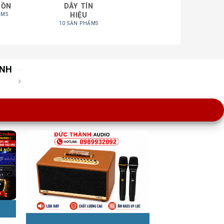
UỒN
DÂY TÍN
HIỆU
ẨMS
10 SẢN PHẨMS
ÀNH