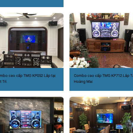
mbo cao cấp TMG KP052 Lắp tại
Combo cao cấp TMG KP712 Lắp T
t Trì.
Hoàng Mai