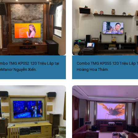
mbo TMG KP052 120 Triệu Lắp tại
Combo TMG KP055 120 Triệu Lắp T
eManor Nguyễn Xiển.
Hoàng Hoa Thám.