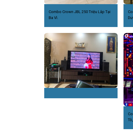
Combo Crown JBL 250 Triệu Lắp Tại
Co
Ba Vì.
Dư
Co
Tô