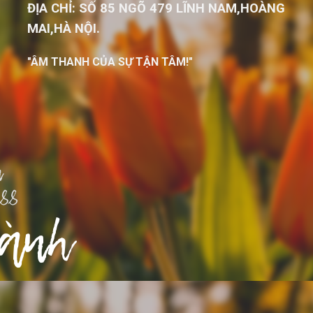
ĐỊA CHỈ: SỐ 85 NGÕ 479 LĨNH NAM,HOÀNG
MAI,HÀ NỘI.
"ÂM THANH CỦA SỰ TẬN TÂM!"