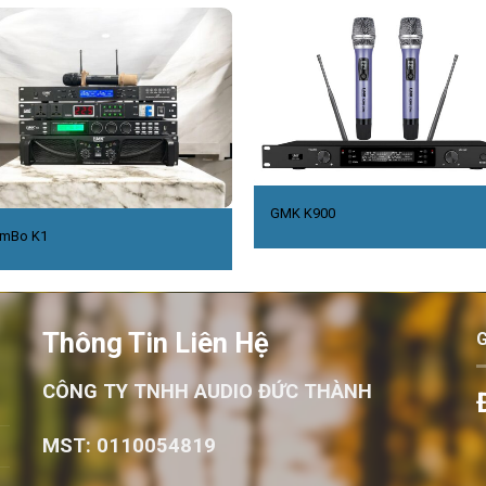
GMK K900
mBo K1
Thông Tin Liên Hệ
CÔNG TY TNHH AUDIO ĐỨC THÀNH
MST: 0110054819