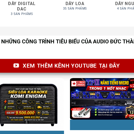
DÂY DIGITAL
DÂY LOA
DÂY NG
DAC
35 SẢN PHẨMS
4 SẢN PH
3 SẢN PHẨMS
NHỮNG CÔNG TRÌNH TIÊU BIỂU CỦA AUDIO ĐỨC TH
XEM THÊM KÊNH YOUTUBE TẠI ĐÂY