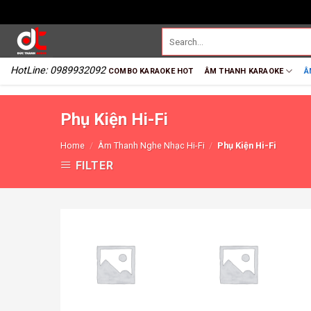
HotLine: 0989932092
COMBO KARAOKE HOT
ÂM THANH KARAOKE
Â
Phụ Kiện Hi-Fi
Home
/
Âm Thanh Nghe Nhạc Hi-Fi
/
Phụ Kiện Hi-Fi
FILTER