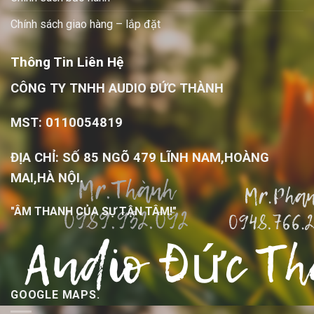
Chính sách giao hàng – lắp đặt
Thông Tin Liên Hệ
CÔNG TY TNHH AUDIO ĐỨC THÀNH
MST: 0110054819
ĐỊA CHỈ: SỐ 85 NGÕ 479 LĨNH NAM,HOÀNG
MAI,HÀ NỘI.
"ÂM THANH CỦA SỰ TẬN TÂM!"
GOOGLE MAPS.