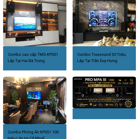
Combo cao cấp TMG KP051
Combo Truesound 30 Triệu.
Lắp Tại Hai Bà Trưng
Lắp Tại Trần Duy Hưng
Combo Phòng Ăn KP051 100
triệu Lắp tại Cổ Nhuế.