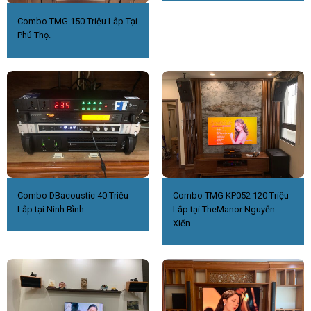
Combo TMG 150 Triệu Lắp Tại
Phú Thọ.
Combo DBacoustic 40 Triệu
Combo TMG KP052 120 Triệu
Lắp tại Ninh Bình.
Lắp tại TheManor Nguyễn
Xiển.