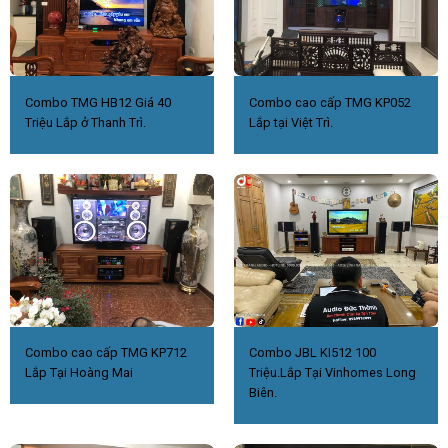
Combo TMG HB12 Giá 40
Combo cao cấp TMG KP052
Triệu Lắp ở Thanh Trì.
Lắp tại Việt Trì.
Combo cao cấp TMG KP712
Combo JBL KI512 100
Lắp Tại Hoàng Mai
Triệu.Lắp Tại Vinhomes Long
Biên.