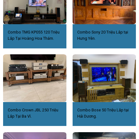
Combo TMG KP055 120 Triệu
Combo Sony 20 Triệu Lắp tại
Lắp Tại Hoàng Hoa Thám.
Hưng Yên.
Combo Crown JBL 250 Triệu
Combo Bose 50 Triệu Lắp tại
Lắp Tại Ba Vì.
Hải Dương.