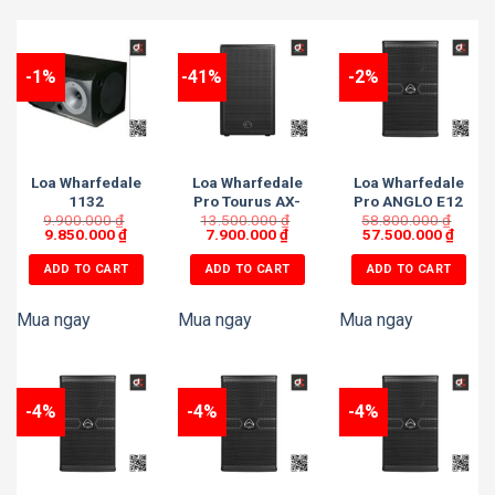
-1%
-41%
-2%
Loa Wharfedale
Loa Wharfedale
Loa Wharfedale
1132
Pro Tourus AX-
Pro ANGLO E12
9.900.000
₫
13.500.000
12MBT
₫
58.800.000
₫
9.850.000
₫
7.900.000
₫
57.500.000
₫
ADD TO CART
ADD TO CART
ADD TO CART
Mua ngay
Mua ngay
Mua ngay
-4%
-4%
-4%