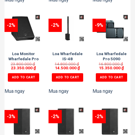
-2%
-2%
-9%
Loa Monitor
Loa Wharfedale
Loa Wharfedale
Wharfedale Pro
IS-48
Pro 5090
23.800.000
DELTA X12M
₫
14.800.000
₫
16.800.000
₫
23.350.000
₫
14.500.000
₫
15.350.000
₫
ADD TO CART
ADD TO CART
ADD TO CART
Mua ngay
Mua ngay
Mua ngay
-3%
-2%
-2%