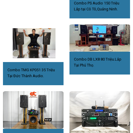
Combo PS Audio 150 Triệu
Lắp tại Cô Tô,Quảng Ninh.
Combo DB LX8 80 Triệu.Lắp
Tại Phú Thọ.
Combo TMG KP051 35 Triệu
Tại Đức Thành Audio.