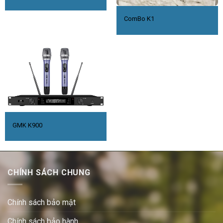
ComBo K1
GMK K900
CHÍNH SÁCH CHUNG
Chính sách bảo mật
Chính sách bảo hành