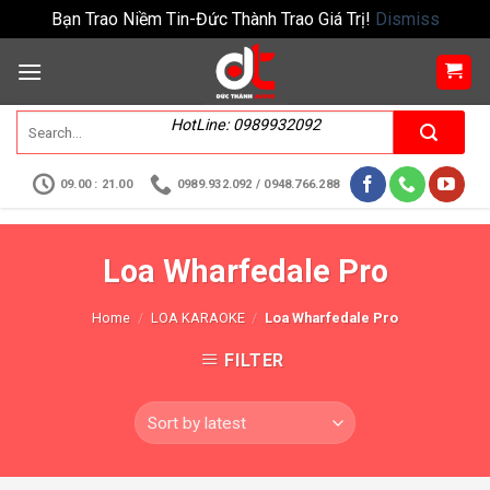
Bạn Trao Niềm Tin-Đức Thành Trao Giá Trị!
Dismiss
HotLine: 0989932092
09.00 : 21.00
0989.932.092 / 0948.766.288
Loa Wharfedale Pro
Home
/
LOA KARAOKE
/
Loa Wharfedale Pro
FILTER