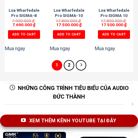
Loa Wharfedale
Loa Wharfedale
Loa Wharfedale
Pro SIGMA-8
Pro SIGMA-10
Pro SIGMA 10
7.900.000
₫
17.800.000
₫
17.800.000
₫
7.690.000
₫
17.500.000
₫
17.500.000
₫
ADD TO CART
ADD TO CART
ADD TO CART
Mua ngay
Mua ngay
Mua ngay
1
2
NHỮNG CÔNG TRÌNH TIÊU BIỂU CỦA AUDIO
ĐỨC THÀNH
XEM THÊM KÊNH YOUTUBE TẠI ĐÂY