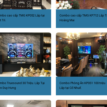
mbo cao cấp TMG KP052 Lắp tại
Combo cao cấp TMG KP712 Lắp T
t Trì.
Hoàng Mai
mbo Truesound 30 Triệu. Lắp Tại
Combo Phòng Ăn KP051 100 triệu
ần Duy Hưng
Lắp tại Cổ Nhuế.