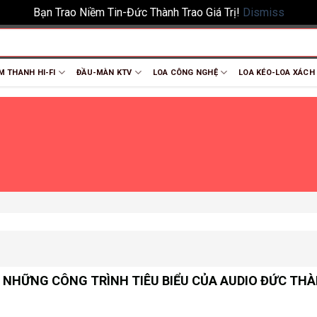
Bạn Trao Niềm Tin-Đức Thành Trao Giá Trị!
Dismiss
M THANH HI-FI
ĐẦU-MÀN KTV
LOA CÔNG NGHỆ
LOA KÉO-LOA XÁCH
NHỮNG CÔNG TRÌNH TIÊU BIỂU CỦA AUDIO ĐỨC TH