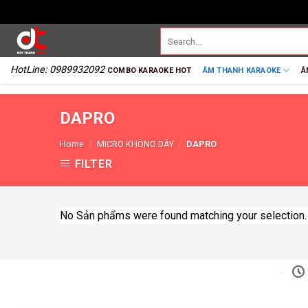
HotLine: 0989932092
COMBO KARAOKE HOT
ÂM THANH KARAOKE
Â
DAPRO
Home
/
MICRO KHÔNG DÂY
/
DAPRO
FILTER
No Sản phẩms were found matching your selection.