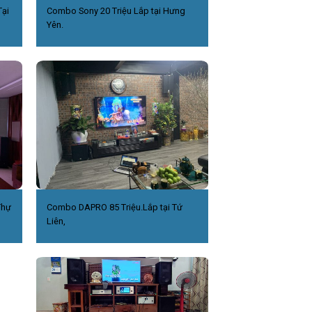
ại
Combo Sony 20 Triệu Lắp tại Hưng
Yên.
Thự
Combo DAPRO 85 Triệu.Lắp tại Tứ
Liên,