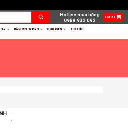
Hotline mua hàng
CART
0989.932.092
 TAY
BÀN MIXER PRO
PHỤ KIỆN
TIN TỨC
ÀNH