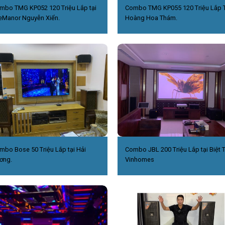
mbo TMG KP052 120 Triệu Lắp tại
Combo TMG KP055 120 Triệu Lắp T
eManor Nguyễn Xiển.
Hoàng Hoa Thám.
mbo Bose 50 Triệu Lắp tại Hải
Combo JBL 200 Triệu Lắp tại Biệt 
ơng.
Vinhomes