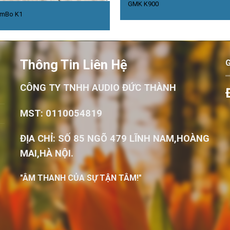
GMK K900
mBo K1
Thông Tin Liên Hệ
CÔNG TY TNHH AUDIO ĐỨC THÀNH
MST: 0110054819
ĐỊA CHỈ: SỐ 85 NGÕ 479 LĨNH NAM,HOÀNG
MAI,HÀ NỘI.
"ÂM THANH CỦA SỰ TẬN TÂM!"