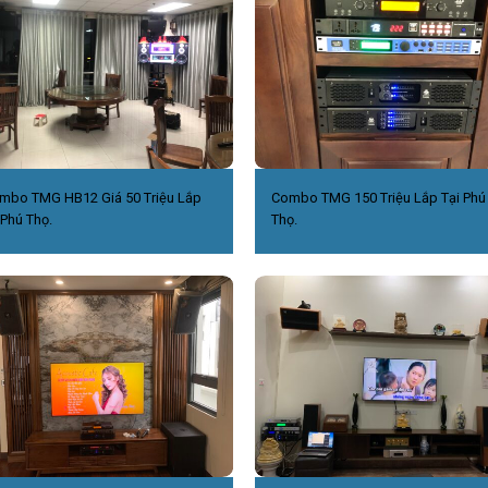
mbo TMG HB12 Giá 50 Triệu Lắp
Combo TMG 150 Triệu Lắp Tại Phú
 Phú Thọ.
Thọ.