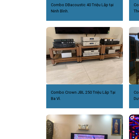
Combo DBacoustic 40 Triệu Lắp tại
Co
Ninh Bình.
Th
Combo Crown JBL 250 Triệu Lắp Tại
Co
Ba Vì.
Dư