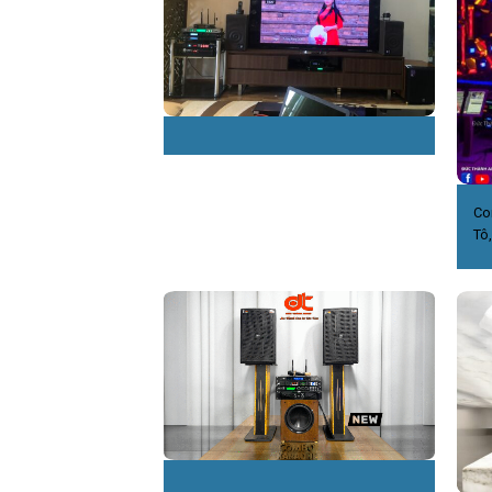
Co
Tô