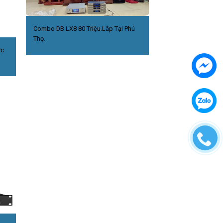
Combo DB LX8 80 Triệu.Lắp Tại Phú
Thọ.
ức