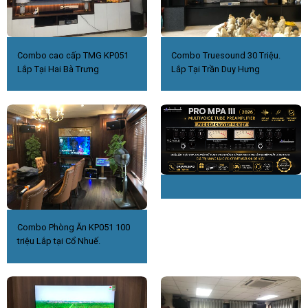
Combo cao cấp TMG KP051
Combo Truesound 30 Triệu.
Lắp Tại Hai Bà Trưng
Lắp Tại Trần Duy Hưng
Combo Phòng Ăn KP051 100
triệu Lắp tại Cổ Nhuế.