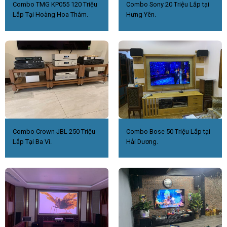
Combo TMG KP055 120 Triệu
Combo Sony 20 Triệu Lắp tại
Lắp Tại Hoàng Hoa Thám.
Hưng Yên.
Combo Crown JBL 250 Triệu
Combo Bose 50 Triệu Lắp tại
Lắp Tại Ba Vì.
Hải Dương.