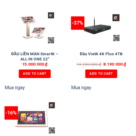
-37%
ĐẦU LIỀN MÀN SmartK –
Đầu VietK 4K Plus 4TB
ALL IN ONE 22”
15.000.000
₫
13.100.000
₫
8.190.000
₫
ADD TO CART
ADD TO CART
Mua ngay
Mua ngay
-16%