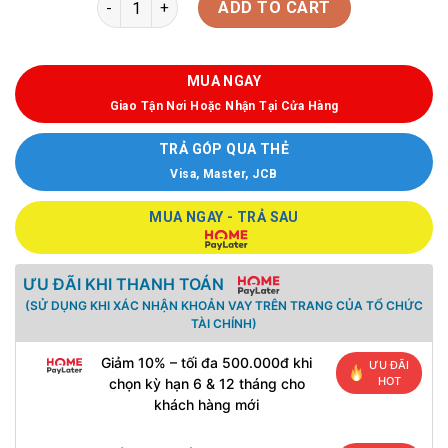
ADD TO CART
MUA NGAY
Giao Tận Nơi Hoặc Nhận Tại Cửa Hàng
TRẢ GÓP QUA THẺ
Visa, Master, JCB
MUA NGAY - TRẢ SAU
ƯU ĐÃI KHI THANH TOÁN
(SỬ DỤNG KHI XÁC NHẬN KHOẢN VAY TRÊN TRANG CỦA TỔ CHỨC
TÀI CHÍNH)
Giảm 10% – tối đa 500.000đ khi
ƯU ĐÃI
HOT
chọn kỳ hạn 6 & 12 tháng cho
khách hàng mới