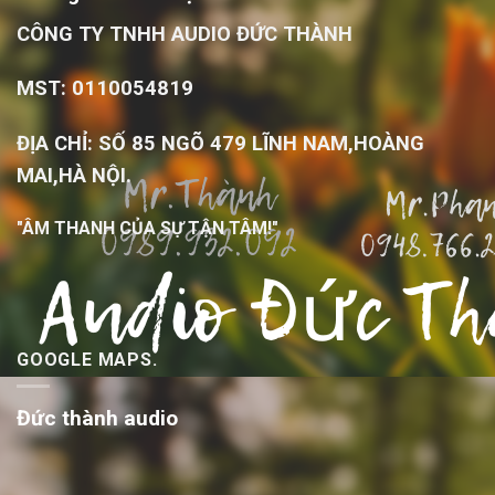
CÔNG TY TNHH AUDIO ĐỨC THÀNH
MST: 0110054819
ĐỊA CHỈ: SỐ 85 NGÕ 479 LĨNH NAM,HOÀNG
MAI,HÀ NỘI.
"ÂM THANH CỦA SỰ TẬN TÂM!"
GOOGLE MAPS.
Đức thành audio