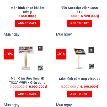
Màn hình chọn bài âm
Đầu Karaoke ViệtK S500
tường
4TB
6.500.000
₫
11.990.000
₫
5.920.000
₫
ADD TO CART
ADD TO CART
Mua ngay
Mua ngay
-10%
-30%
Màn Cảm Ứng SmartK
Màn hình cảm ứng VietK 22
TS22” -WIFI – Điện dung
10.000.000
không dây
₫
8.990.000
₫
8.900.000
₫
6.190.000
₫
ADD TO CART
ADD TO CART
Mua ngay
Mua ngay