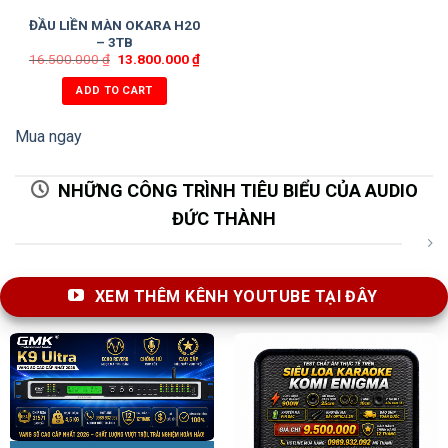
ĐẦU LIỀN MÀN OKARA H20
– 3TB
16.500.000
₫
13.800.000
₫
ADD TO CART
Mua ngay
NHỮNG CÔNG TRÌNH TIÊU BIỂU CỦA AUDIO
ĐỨC THÀNH
XEM THÊM KÊNH YOUTUBE TẠI ĐÂY