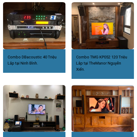
Combo DBacoustic 40 Triệu
Combo TMG KP052 120 Triệu
Lắp tại Ninh Bình.
Lắp tại TheManor Nguyễn
Xiển.