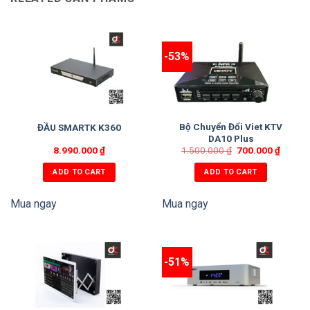
-53%
Bộ Chuyển Đổi Viet KTV
ĐẦU SMARTK K360
DA10 Plus
8.990.000
₫
1.500.000
₫
700.000
₫
ADD TO CART
ADD TO CART
Mua ngay
Mua ngay
-51%