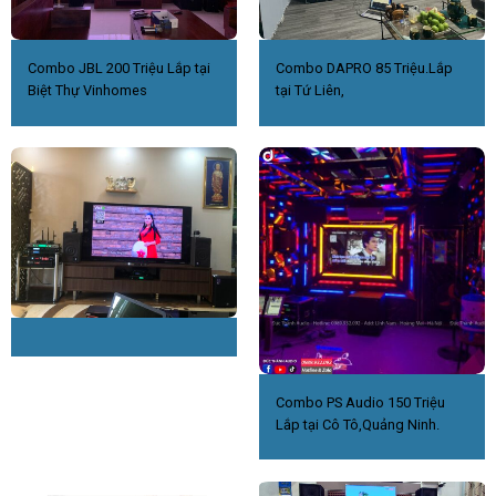
Combo JBL 200 Triệu Lắp tại
Combo DAPRO 85 Triệu.Lắp
Biệt Thự Vinhomes
tại Tứ Liên,
Combo PS Audio 150 Triệu
Lắp tại Cô Tô,Quảng Ninh.