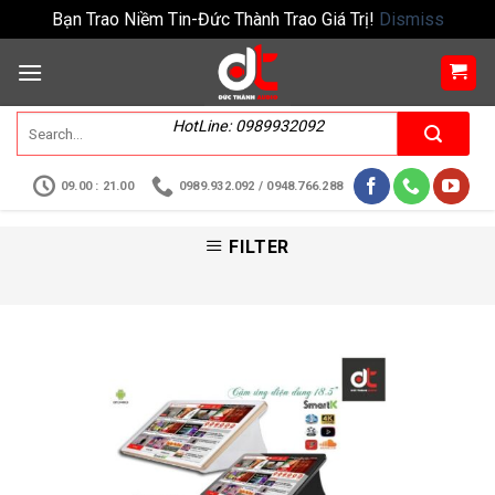
Bạn Trao Niềm Tin-Đức Thành Trao Giá Trị!
Dismiss
HotLine: 0989932092
09.00 : 21.00
0989.932.092 / 0948.766.288
FILTER