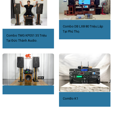
Combo DB LX8 80 Triệu.Lắp
Tại Phú Thọ.
Combo TMG KP051 35 Triệu
Tại Đức Thành Audio.
ComBo K1