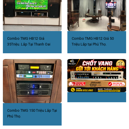
Combo TMG HB12 Giá
Combo TMG HB12 Giá 50
35Triệu. Lắp Tại Thanh Oai
Triệu Lắp tại Phú Thọ.
Combo TMG 150 Triệu Lắp Tại
Phú Thọ.