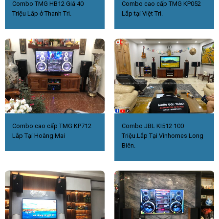
Combo TMG HB12 Giá 40
Combo cao cấp TMG KP052
Triệu Lắp ở Thanh Trì.
Lắp tại Việt Trì.
Combo cao cấp TMG KP712
Combo JBL KI512 100
Lắp Tại Hoàng Mai
Triệu.Lắp Tại Vinhomes Long
Biên.