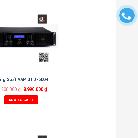
ng Suất AAP STD-6004
5.800.000
₫
8.990.000
₫
ADD TO CART