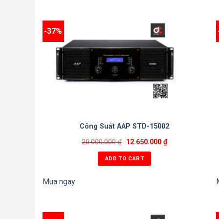
-37%
Công Suất AAP STD-15002
20.000.000
₫
12.650.000
₫
ADD TO CART
Mua ngay