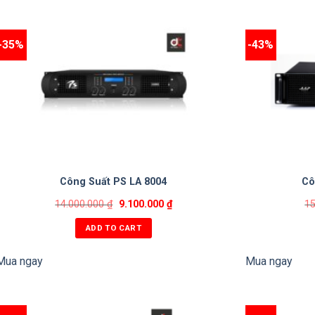
-35%
-43%
Công Suất PS LA 8004
Cô
14.000.000
₫
9.100.000
₫
1
ADD TO CART
Mua ngay
Mua ngay