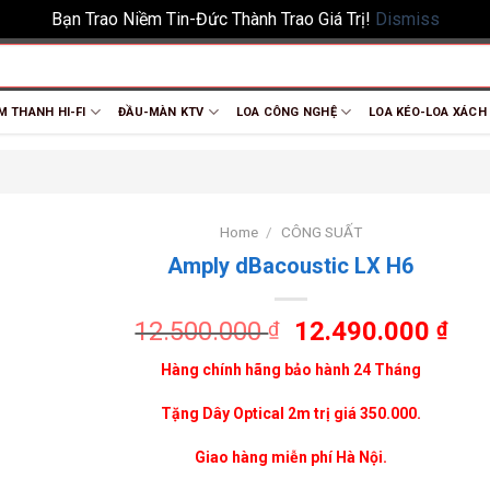
Bạn Trao Niềm Tin-Đức Thành Trao Giá Trị!
Dismiss
M THANH HI-FI
ĐẦU-MÀN KTV
LOA CÔNG NGHỆ
LOA KÉO-LOA XÁCH
Home
/
CÔNG SUẤT
Amply dBacoustic LX H6
12.500.000
12.490.000
₫
₫
Hàng chính hãng bảo hành 24 Tháng
Tặng Dây Optical 2m trị giá 350.000.
Giao hàng miễn phí Hà Nội.