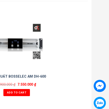
UẤT BOSSELEC AM DH-600
.900.000
₫
7.550.000
₫
ADD TO CART