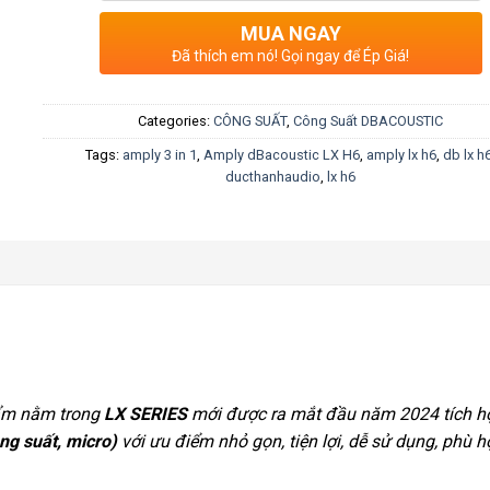
MUA NGAY
Đã thích em nó! Gọi ngay để Ép Giá!
Categories:
CÔNG SUẤT
,
Công Suất DBACOUSTIC
Tags:
amply 3 in 1
,
Amply dBacoustic LX H6
,
amply lx h6
,
db lx h
ducthanhaudio
,
lx h6
ẩm nằm trong
LX SERIES
mới được ra mắt đầu năm 2024 tích hợ
ng suất, micro)
với ưu điểm nhỏ gọn, tiện lợi, dễ sử dụng, phù 