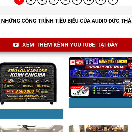
NHỮNG CÔNG TRÌNH TIÊU BIỂU CỦA AUDIO ĐỨC TH
XEM THÊM KÊNH YOUTUBE TẠI ĐÂY