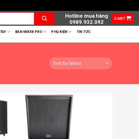
Hotline mua hàng
CART
0989.932.092
 TAY
BÀN MIXER PRO
PHỤ KIỆN
TIN TỨC