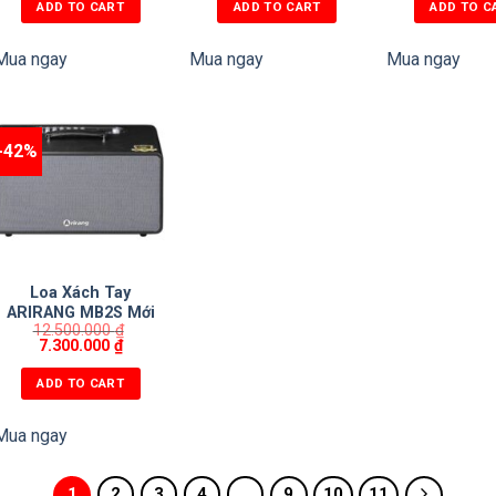
ADD TO CART
ADD TO CART
ADD TO C
Mua ngay
Mua ngay
Mua ngay
-42%
Loa Xách Tay
ARIRANG MB2S Mới
12.500.000
₫
nhất 2025
7.300.000
₫
ADD TO CART
Mua ngay
1
2
3
4
…
9
10
11