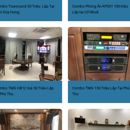
mbo Truesound 30 Triệu. Lắp Tại
Combo Phòng Ăn KP051 100 triệu
ần Duy Hưng
Lắp tại Cổ Nhuế.
mbo TMG HB12 Giá 50 Triệu Lắp
Combo TMG 150 Triệu Lắp Tại Phú
 Phú Thọ.
Thọ.