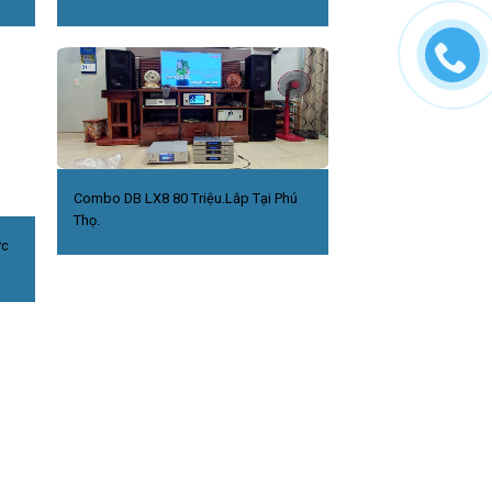
Combo DB LX8 80 Triệu.Lắp Tại Phú
Thọ.
ức