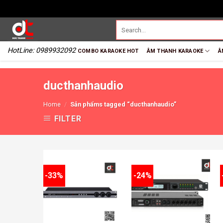
HotLine: 0989932092
COMBO KARAOKE HOT
ÂM THANH KARAOKE
Â
ducthanhaudio
Home
/
Sản phẩms tagged “ducthanhaudio”
FILTER
-33%
-24%