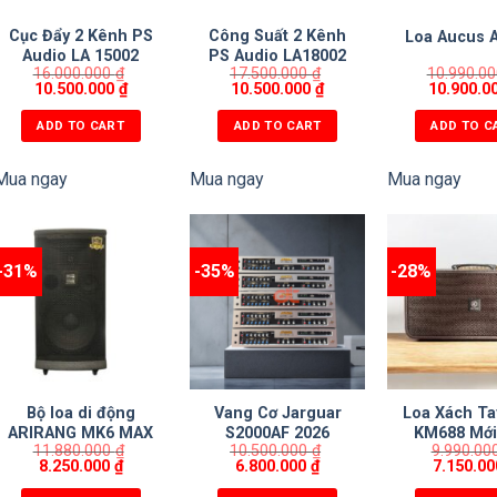
Cục Đẩy 2 Kênh PS
Công Suất 2 Kênh
Loa Aucus 
Audio LA 15002
PS Audio LA18002
16.000.000
₫
17.500.000
₫
10.990.0
10.500.000
₫
10.500.000
₫
10.900.0
ADD TO CART
ADD TO CART
ADD TO C
Mua ngay
Mua ngay
Mua ngay
-31%
-35%
-28%
Bộ loa di động
Vang Cơ Jarguar
Loa Xách T
ARIRANG MK6 MAX
S2000AF 2026
KM688 Mới
11.880.000
₫
10.500.000
₫
9.990.00
2026 cực 
8.250.000
₫
6.800.000
₫
7.150.0