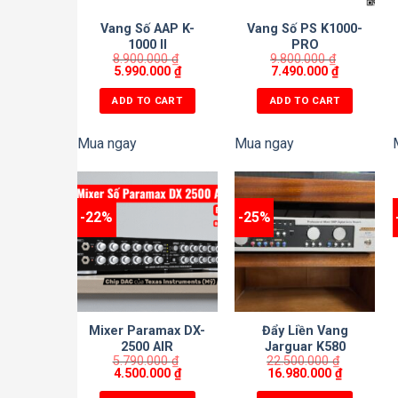
Vang Số AAP K-
Vang Số PS K1000-
1000 II
PRO
8.900.000
₫
9.800.000
₫
5.990.000
₫
7.490.000
₫
ADD TO CART
ADD TO CART
Mua ngay
Mua ngay
-22%
-25%
Mixer Paramax DX-
Đẩy Liền Vang
2500 AIR
Jarguar K580
5.790.000
₫
22.500.000
₫
PLATINUM MODEL
4.500.000
₫
16.980.000
₫
2026