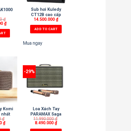
Sub hơi Kuledy
AK1000
CT12B cao cấp
00
₫
14.500.000
₫
Bass 30
00
₫
ADD TO CART
ART
Mua ngay
-29%
ay Komi
Loa Xách Tay
 nhất
PARAMAX Saga
0
₫
11.990.000
₫
hay.
00
₫
8.490.000
₫