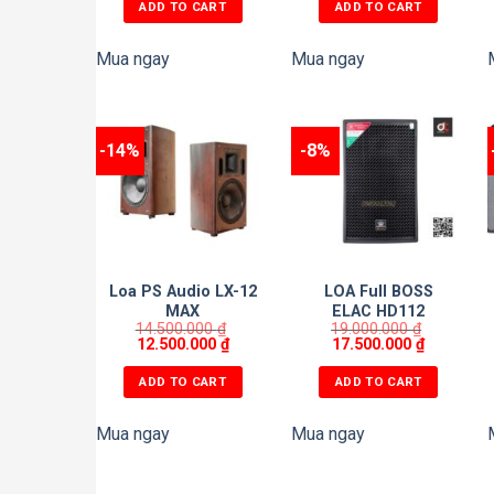
ADD TO CART
ADD TO CART
Mua ngay
Mua ngay
-14%
-8%
Loa PS Audio LX-12
LOA Full BOSS
MAX
ELAC HD112
14.500.000
₫
19.000.000
₫
12.500.000
₫
17.500.000
₫
ADD TO CART
ADD TO CART
Mua ngay
Mua ngay