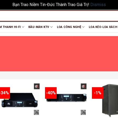
Bạn Trao Niềm Tin-Đức Thành Trao Giá Trị!
Dismiss
M THANH HI-FI
ĐẦU-MÀN KTV
LOA CÔNG NGHỆ
LOA KÉO-LOA XÁCH
-34%
-40%
-1%