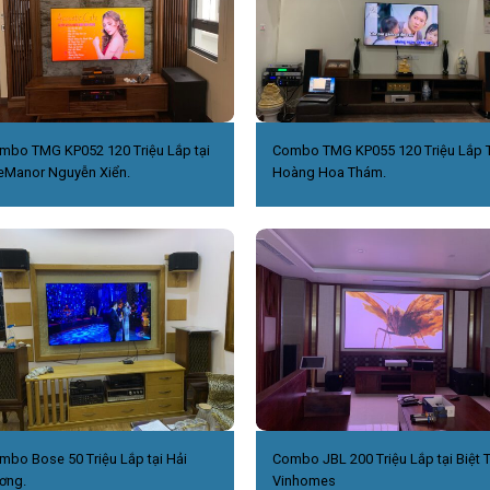
mbo TMG KP052 120 Triệu Lắp tại
Combo TMG KP055 120 Triệu Lắp T
eManor Nguyễn Xiển.
Hoàng Hoa Thám.
mbo Bose 50 Triệu Lắp tại Hải
Combo JBL 200 Triệu Lắp tại Biệt 
ơng.
Vinhomes