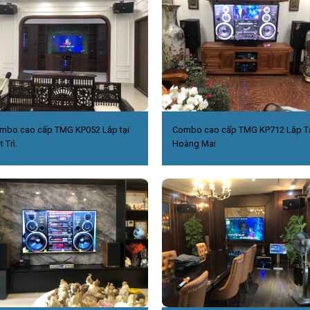
mbo cao cấp TMG KP052 Lắp tại
Combo cao cấp TMG KP712 Lắp T
t Trì.
Hoàng Mai