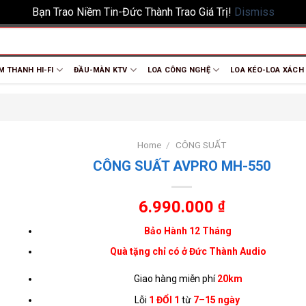
Bạn Trao Niềm Tin-Đức Thành Trao Giá Trị!
Dismiss
M THANH HI-FI
ĐẦU-MÀN KTV
LOA CÔNG NGHỆ
LOA KÉO-LOA XÁCH
Home
/
CÔNG SUẤT
CÔNG SUẤT AVPRO MH-550
6.990.000
₫
Bảo Hành 12 Tháng
Quà tặng chỉ có ở Đức Thành Audio
Giao hàng miễn phí
20km
Lỗi
1 ĐỔI 1
từ
7
–
15 ngày