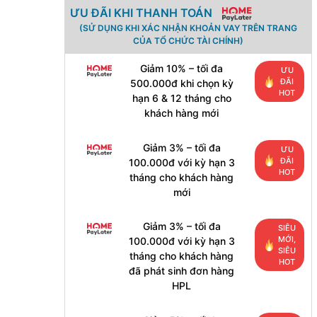
ƯU ĐÃI KHI THANH TOÁN
(SỬ DỤNG KHI XÁC NHẬN KHOẢN VAY TRÊN TRANG
CỦA TỔ CHỨC TÀI CHÍNH)
Giảm 10% – tối đa
ƯU
ĐÃI
500.000đ khi chọn kỳ
HOT
hạn 6 & 12 tháng cho
khách hàng mới
Giảm 3% – tối đa
ƯU
ĐÃI
100.000đ với kỳ hạn 3
HOT
tháng cho khách hàng
mới
Giảm 3% – tối đa
SIÊU
MỚI,
100.000đ với kỳ hạn 3
SIÊU
tháng cho khách hàng
HOT
đã phát sinh đơn hàng
HPL