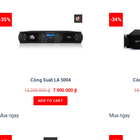
-35%
-34%
Công Suất LA 5004
Cô
12.200.000
₫
7.900.000
₫
19
ADD TO CART
Mua ngay
Mua ngay