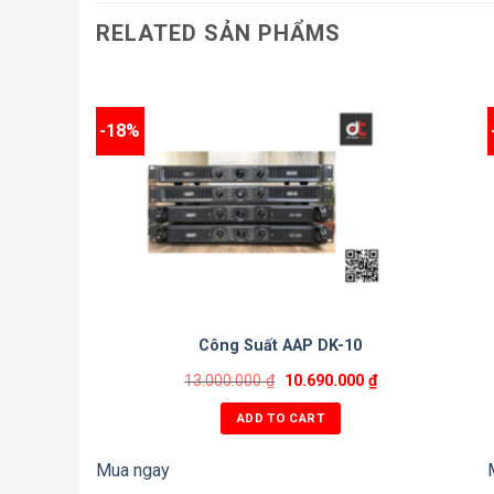
RELATED SẢN PHẨMS
-18%
Công Suất AAP DK-10
13.000.000
₫
10.690.000
₫
ADD TO CART
Mua ngay