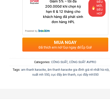
Giảm 5% – tối đa
SIÊU
MỚI,
200.000đ khi chọn kỳ
SIÊU
hạn 6 & 12 tháng cho
HOT
khách hàng đã phát sinh
đơn hàng HPL
Powered by
MUA NGAY
Đã thích em nó! Gọi ngay để Ép Giá!
Categories:
CÔNG SUẤT
,
CÔNG SUẤT AVPRO
Tags:
am thanh karaoke
,
âm thanh karaoke gia đình giá rẻ nhất hà nội
suất mh 550
,
cục đẩy âm thanh
,
cục đẩy mh550