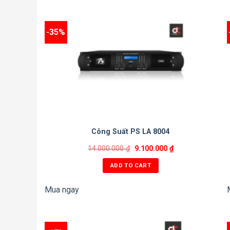
-35%
Công Suất PS LA 8004
14.000.000
₫
9.100.000
₫
ADD TO CART
Mua ngay