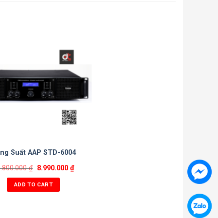
ng Suất AAP STD-6004
5.800.000
₫
8.990.000
₫
ADD TO CART