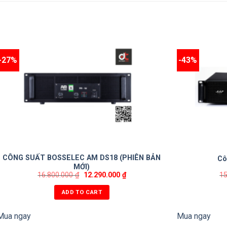
-27%
-43%
CÔNG SUẤT BOSSELEC AM DS18 (PHIÊN BẢN
Cô
MỚI)
16.800.000
₫
12.290.000
₫
1
ADD TO CART
Mua ngay
Mua ngay