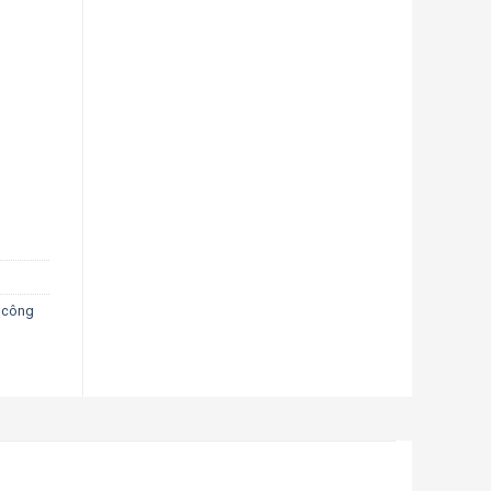
,
công