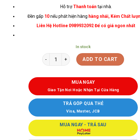
Hỗ trợ
Thanh toán
tại nhà.
Đền gấp
10
nếu phát hiện hàng
hàng nhái, Kém Chất lượ
Liên Hệ Hotline 0989932092 Để có giá ngon nhất
In stock
ADD TO CART
MUA NGAY
Giao Tận Nơi Hoặc Nhận Tại Cửa Hàng
TRẢ GÓP QUA THẺ
Visa, Master, JCB
MUA NGAY - TRẢ SAU