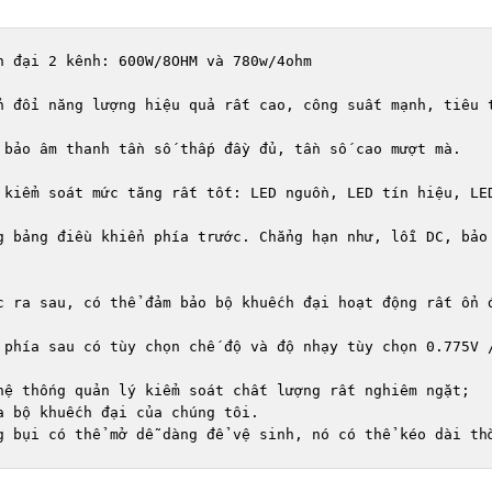
h đại 2 kênh: 600W/8OHM và 780w/4ohm

n đổi năng lượng hiệu quả rất cao, công suất mạnh, tiêu t
 bảo âm thanh tần số thấp đầy đủ, tần số cao mượt mà.

 kiểm soát mức tăng rất tốt: LED nguồn, LED tín hiệu, LED
g bảng điều khiển phía trước. Chẳng hạn như, lỗi DC, bảo 
c ra sau, có thể đảm bảo bộ khuếch đại hoạt động rất ổn đ
 phía sau có tùy chọn chế độ và độ nhạy tùy chọn 0.775V /
hệ thống quản lý kiểm soát chất lượng rất nghiêm ngặt;

 bộ khuếch đại của chúng tôi.
