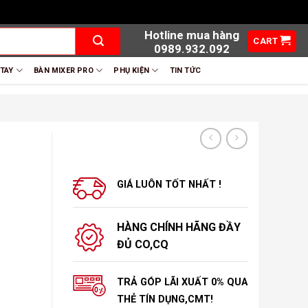
Hotline mua hàng
CART
0989.932.092
 TAY
BÀN MIXER PRO
PHỤ KIỆN
TIN TỨC
GIÁ LUÔN TỐT NHẤT !
HÀNG CHÍNH HÃNG ĐẦY
ĐỦ CO,CQ
TRẢ GÓP LÃI XUẤT 0% QUA
THẺ TÍN DỤNG,CMT!