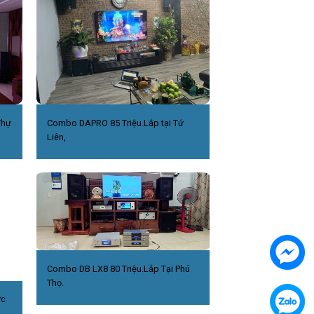
Thự
Combo DAPRO 85 Triệu.Lắp tại Tứ
Liên,
Combo DB LX8 80 Triệu.Lắp Tại Phú
Thọ.
ức