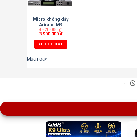
Micro không dây
Arirang M9
4.620.000
₫
3.900.000
₫
ADD TO CART
Mua ngay