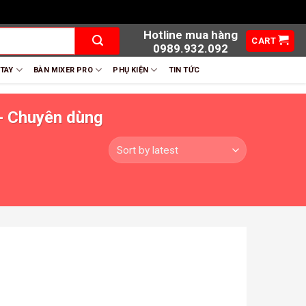
Hotline mua hàng
CART
0989.932.092
 TAY
BÀN MIXER PRO
PHỤ KIỆN
TIN TỨC
 - Chuyên dùng