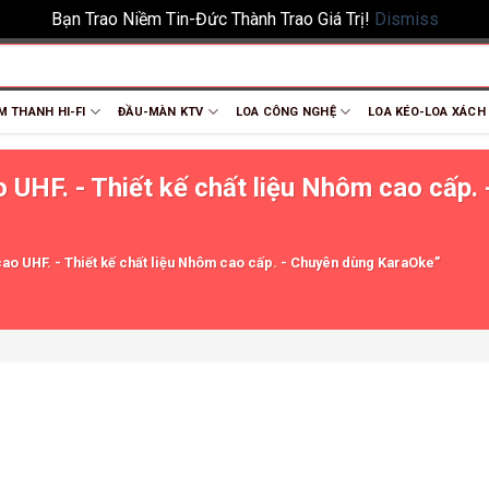
Bạn Trao Niềm Tin-Đức Thành Trao Giá Trị!
Dismiss
M THANH HI-FI
ĐẦU-MÀN KTV
LOA CÔNG NGHỆ
LOA KÉO-LOA XÁCH
o UHF. - Thiết kế chất liệu Nhôm cao cấp.
ao UHF. - Thiết kế chất liệu Nhôm cao cấp. - Chuyên dùng KaraOke”