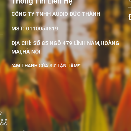
Thông Tin Liên Hệ
CÔNG TY TNHH AUDIO ĐỨC THÀNH
MST: 0110054819
ĐỊA CHỈ: SỐ 85 NGÕ 479 LĨNH NAM,HOÀNG
MAI,HÀ NỘI.
"ÂM THANH CỦA SỰ TẬN TÂM!"