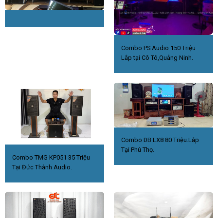
Combo PS Audio 150 Triệu
Lắp tại Cô Tô,Quảng Ninh.
Combo DB LX8 80 Triệu.Lắp
Tại Phú Thọ.
Combo TMG KP051 35 Triệu
Tại Đức Thành Audio.