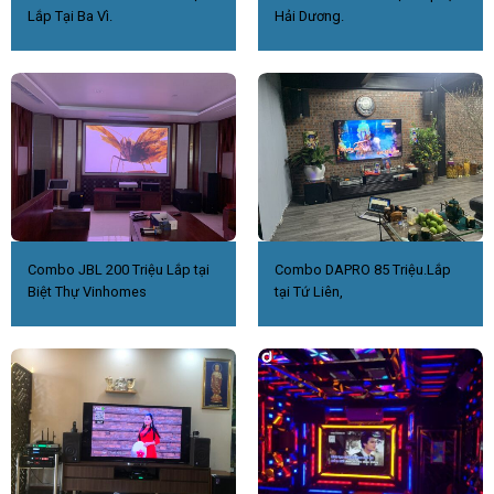
Lắp Tại Ba Vì.
Hải Dương.
Combo JBL 200 Triệu Lắp tại
Combo DAPRO 85 Triệu.Lắp
Biệt Thự Vinhomes
tại Tứ Liên,