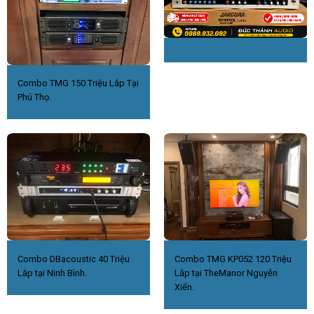
Combo TMG 150 Triệu Lắp Tại
Phú Thọ.
Combo DBacoustic 40 Triệu
Combo TMG KP052 120 Triệu
Lắp tại Ninh Bình.
Lắp tại TheManor Nguyễn
Xiển.