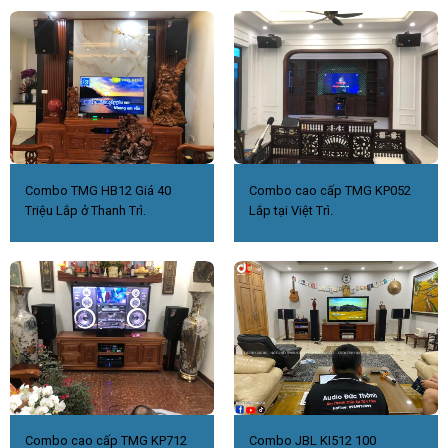
Combo TMG HB12 Giá 40
Combo cao cấp TMG KP052
Triệu Lắp ở Thanh Trì.
Lắp tại Việt Trì.
Combo cao cấp TMG KP712
Combo JBL KI512 100