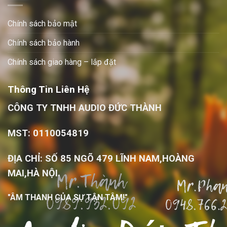
Chính sách bảo mật
Chính sách bảo hành
Chính sách giao hàng – lắp đặt
Thông Tin Liên Hệ
CÔNG TY TNHH AUDIO ĐỨC THÀNH
MST: 0110054819
ĐỊA CHỈ: SỐ 85 NGÕ 479 LĨNH NAM,HOÀNG
MAI,HÀ NỘI.
"ÂM THANH CỦA SỰ TẬN TÂM!"