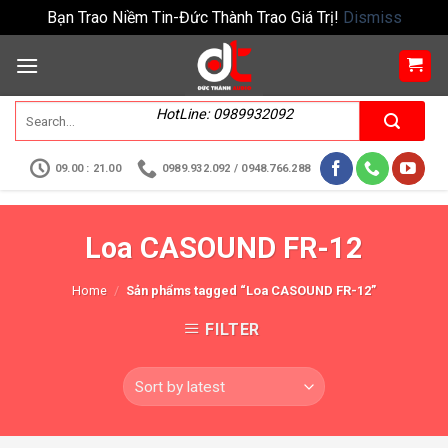
Bạn Trao Niềm Tin-Đức Thành Trao Giá Trị!
Dismiss
HotLine: 0989932092
09.00 : 21.00
0989.932.092 / 0948.766.288
Loa CASOUND FR-12
Home
/
Sản phẩms tagged “Loa CASOUND FR-12”
FILTER