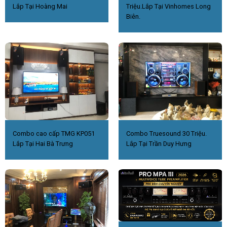
Lắp Tại Hoàng Mai
Triệu.Lắp Tại Vinhomes Long
Biên.
Combo cao cấp TMG KP051
Combo Truesound 30 Triệu.
Lắp Tại Hai Bà Trưng
Lắp Tại Trần Duy Hưng