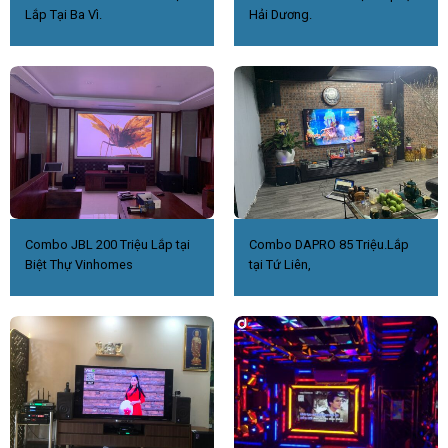
Lắp Tại Ba Vì.
Hải Dương.
Combo JBL 200 Triệu Lắp tại
Combo DAPRO 85 Triệu.Lắp
Biệt Thự Vinhomes
tại Tứ Liên,