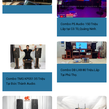
Combo PS Audio 150 Triệu
Lắp tại Cô Tô,Quảng Ninh.
Combo DB LX8 80 Triệu.Lắp
Tại Phú Thọ.
Combo TMG KP051 35 Triệu
Tại Đức Thành Audio.