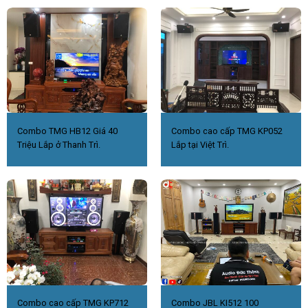
Combo TMG HB12 Giá 40
Combo cao cấp TMG KP052
Triệu Lắp ở Thanh Trì.
Lắp tại Việt Trì.
Combo cao cấp TMG KP712
Combo JBL KI512 100