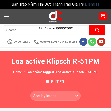
Bạn Trao Niềm Tin-Đức Thành Trao Giá Trị!
Dismiss
HotLine: 0989932092
09.00 : 21.00
0989.932.092 / 0948.766.288
Loa active Klipsch R-51PM
Home
/
Sản phẩms tagged “Loa active Klipsch R-51PM”
FILTER