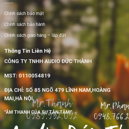
Chính sách bảo mật
Chính sách bảo hành
Chính sách giao hàng – lắp đặt
Thông Tin Liên Hệ
CÔNG TY TNHH AUDIO ĐỨC THÀNH
MST: 0110054819
ĐỊA CHỈ: SỐ 85 NGÕ 479 LĨNH NAM,HOÀNG
MAI,HÀ NỘI.
"ÂM THANH CỦA SỰ TẬN TÂM!"