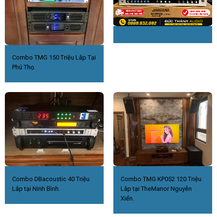
Combo TMG 150 Triệu Lắp Tại
Phú Thọ.
Combo DBacoustic 40 Triệu
Combo TMG KP052 120 Triệu
Lắp tại Ninh Bình.
Lắp tại TheManor Nguyễn
Xiển.