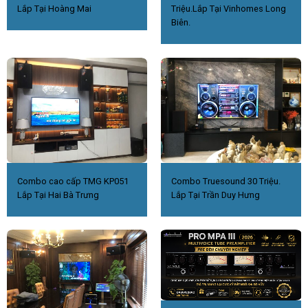
Lắp Tại Hoàng Mai
Triệu.Lắp Tại Vinhomes Long
Biên.
Combo cao cấp TMG KP051
Combo Truesound 30 Triệu.
Lắp Tại Hai Bà Trưng
Lắp Tại Trần Duy Hưng