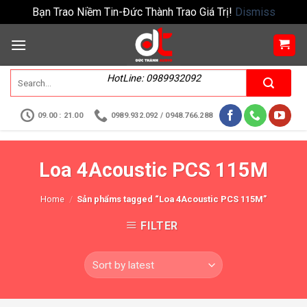
Bạn Trao Niềm Tin-Đức Thành Trao Giá Trị!
Dismiss
HotLine: 0989932092
09.00 : 21.00
0989.932.092 / 0948.766.288
Loa 4Acoustic PCS 115M
Home
/
Sản phẩms tagged “Loa 4Acoustic PCS 115M”
FILTER