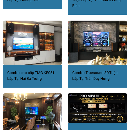
Biên.
Combo cao cấp TMG KP051
Combo Truesound 30 Triệu.
Lắp Tại Hai Bà Trưng
Lắp Tại Trần Duy Hưng