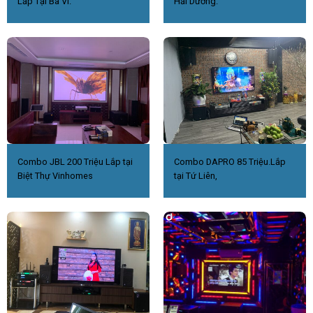
Lắp Tại Ba Vì.
Hải Dương.
Combo JBL 200 Triệu Lắp tại
Combo DAPRO 85 Triệu.Lắp
Biệt Thự Vinhomes
tại Tứ Liên,