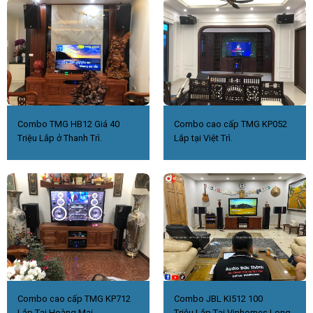
Combo TMG HB12 Giá 40
Combo cao cấp TMG KP052
Triệu Lắp ở Thanh Trì.
Lắp tại Việt Trì.
Combo cao cấp TMG KP712
Combo JBL KI512 100
Lắp Tại Hoàng Mai
Triệu.Lắp Tại Vinhomes Long