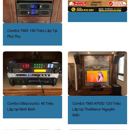
Combo TMG 150 Triệu Lắp Tại
Phú Thọ.
Combo DBacoustic 40 Triệu
Combo TMG KP052 120 Triệu
Lắp tại Ninh Bình.
Lắp tại TheManor Nguyễn
Xiển.