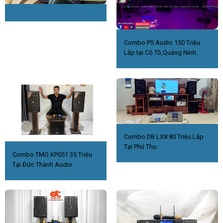
Combo PS Audio 150 Triệu
Lắp tại Cô Tô,Quảng Ninh.
Combo DB LX8 80 Triệu.Lắp
Tại Phú Thọ.
Combo TMG KP051 35 Triệu
Tại Đức Thành Audio.