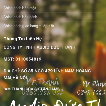
Chính sách bảo mật
Chính sách bảo hành
Chính sách giao hàng – lắp đặt
Thông Tin Liên Hệ
CÔNG TY TNHH AUDIO ĐỨC THÀNH
MST: 0110054819
ĐỊA CHỈ: SỐ 85 NGÕ 479 LĨNH NAM,HOÀNG
MAI,HÀ NỘI.
"ÂM THANH CỦA SỰ TẬN TÂM!"