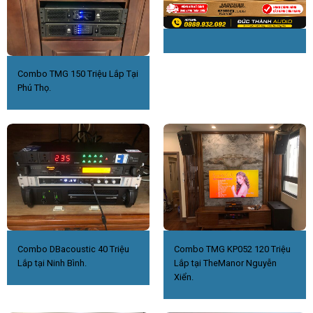
Combo TMG 150 Triệu Lắp Tại
Phú Thọ.
Combo DBacoustic 40 Triệu
Combo TMG KP052 120 Triệu
Lắp tại Ninh Bình.
Lắp tại TheManor Nguyễn
Xiển.