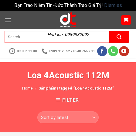
Bạn Trao Niềm Tin-Đức Thành Trao Giá Trị!
Dismiss
HotLine: 0989932092
09.00 : 21.00
0989.932.092 / 0948.766.288
Loa 4Acoustic 112M
Home
/
Sản phẩms tagged “Loa 4Acoustic 112M”
FILTER