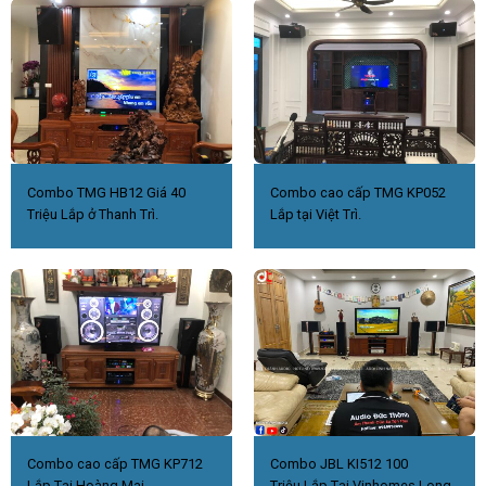
Combo TMG HB12 Giá 40
Combo cao cấp TMG KP052
Triệu Lắp ở Thanh Trì.
Lắp tại Việt Trì.
Combo cao cấp TMG KP712
Combo JBL KI512 100
Lắp Tại Hoàng Mai
Triệu.Lắp Tại Vinhomes Long