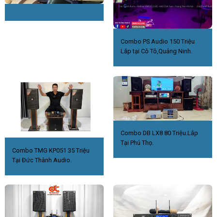
Combo PS Audio 150 Triệu
Lắp tại Cô Tô,Quảng Ninh.
Combo DB LX8 80 Triệu.Lắp
Tại Phú Thọ.
Combo TMG KP051 35 Triệu
Tại Đức Thành Audio.