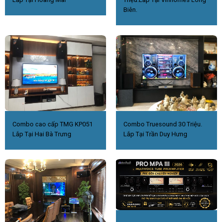
Biên.
Combo cao cấp TMG KP051
Combo Truesound 30 Triệu.
Lắp Tại Hai Bà Trưng
Lắp Tại Trần Duy Hưng