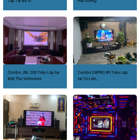
Lắp Tại Ba Vì.
Hải Dương.
Combo JBL 200 Triệu Lắp tại
Combo DAPRO 85 Triệu.Lắp
Biệt Thự Vinhomes
tại Tứ Liên,