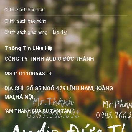
Chính sách bảo mật
Chính sách bảo hành
Chính sách giao hàng – lắp đặt
Thông Tin Liên Hệ
CÔNG TY TNHH AUDIO ĐỨC THÀNH
MST: 0110054819
ĐỊA CHỈ: SỐ 85 NGÕ 479 LĨNH NAM,HOÀNG
MAI,HÀ NỘI.
"ÂM THANH CỦA SỰ TẬN TÂM!"