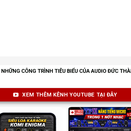
NHỮNG CÔNG TRÌNH TIÊU BIỂU CỦA AUDIO ĐỨC TH
XEM THÊM KÊNH YOUTUBE TẠI ĐÂY