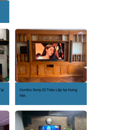
ại
Combo Sony 20 Triệu Lắp tại Hưng
Yên.