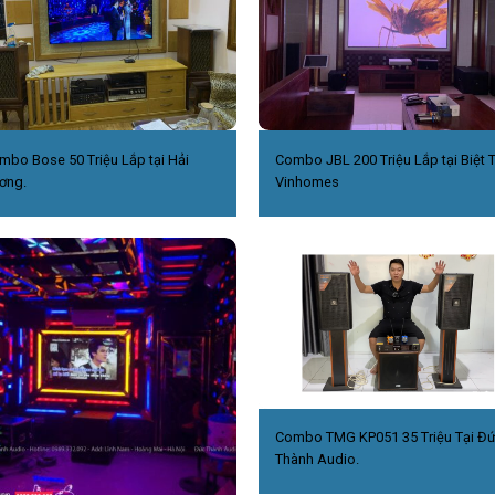
mbo Bose 50 Triệu Lắp tại Hải
Combo JBL 200 Triệu Lắp tại Biệt 
ơng.
Vinhomes
Combo TMG KP051 35 Triệu Tại Đ
Thành Audio.