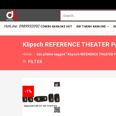
HotLine: 0989932092
COMBO KARAOKE HOT
ÂM THANH KARAOKE
Â
Klipsch REFERENCE THEATER 
Home
/
Sản phẩms tagged “Klipsch REFERENCE THEATER 
FILTER
-1%