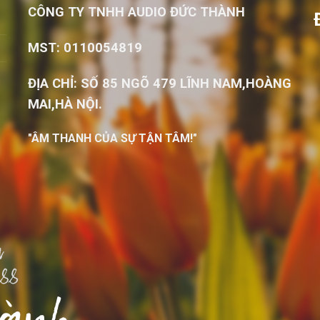
CÔNG TY TNHH AUDIO ĐỨC THÀNH
MST: 0110054819
ĐỊA CHỈ: SỐ 85 NGÕ 479 LĨNH NAM,HOÀNG
MAI,HÀ NỘI.
"ÂM THANH CỦA SỰ TẬN TÂM!"