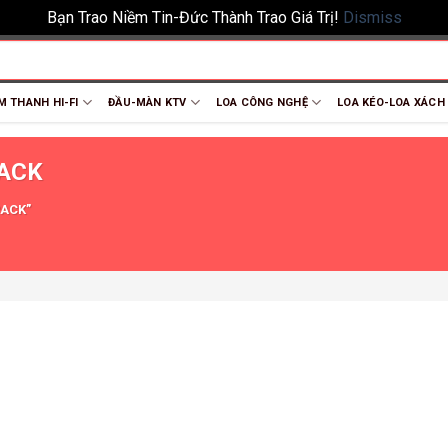
Bạn Trao Niềm Tin-Đức Thành Trao Giá Trị!
Dismiss
M THANH HI-FI
ĐẦU-MÀN KTV
LOA CÔNG NGHỆ
LOA KÉO-LOA XÁCH
PACK
PACK”