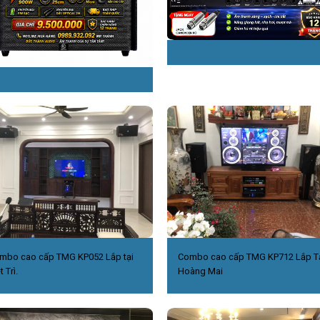
mbo cao cấp TMG KP052 Lắp tại
Combo cao cấp TMG KP712 Lắp T
t Trì.
Hoàng Mai