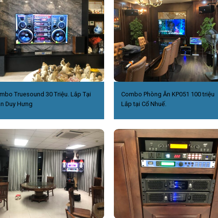
mbo Truesound 30 Triệu. Lắp Tại
Combo Phòng Ăn KP051 100 triệu
ần Duy Hưng
Lắp tại Cổ Nhuế.