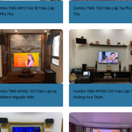
mbo TMG HB12 Giá 50 Triệu Lắp
Combo TMG 150 Triệu Lắp Tại Phú
 Phú Thọ.
Thọ.
mbo TMG KP052 120 Triệu Lắp tại
Combo TMG KP055 120 Triệu Lắp T
eManor Nguyễn Xiển.
Hoàng Hoa Thám.