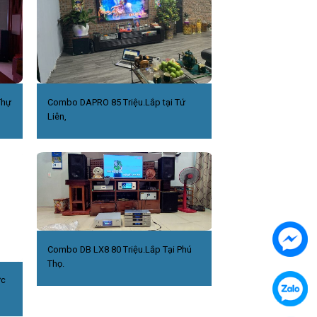
Thự
Combo DAPRO 85 Triệu.Lắp tại Tứ
Liên,
Combo DB LX8 80 Triệu.Lắp Tại Phú
Thọ.
ức