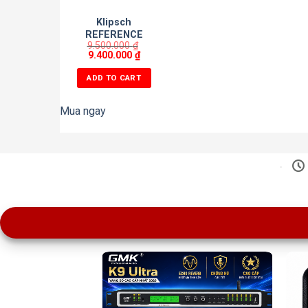
Klipsch
REFERENCE
9.500.000
₫
THEATER PACK
9.400.000
₫
ADD TO CART
Mua ngay