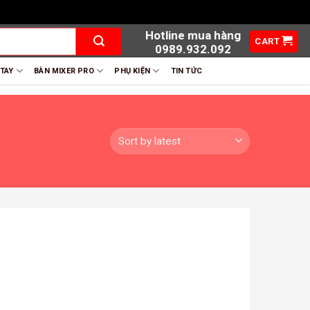
Hotline mua hàng
CART
0989.932.092
 TAY
BÀN MIXER PRO
PHỤ KIỆN
TIN TỨC