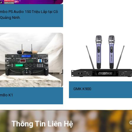
mbo PS Audio 150 Triệu Lắp tại Cô
,Quảng Ninh.
GMK K900
mBo K1
Thông Tin Liên Hệ