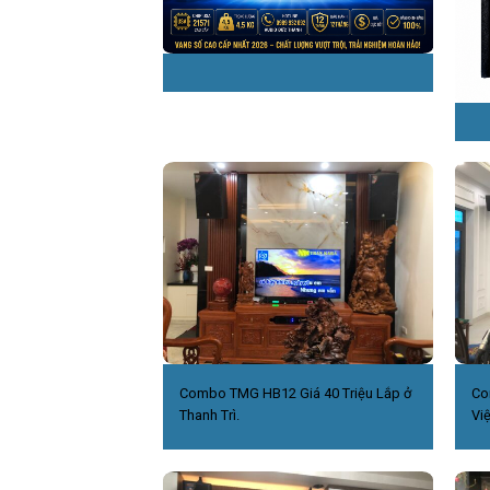
Combo TMG HB12 Giá 40 Triệu Lắp ở
Co
Thanh Trì.
Việ