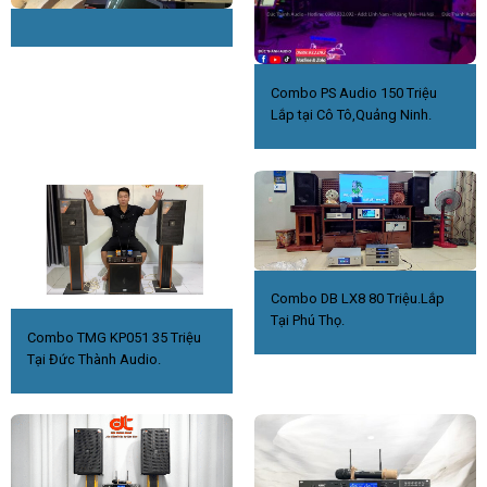
Combo PS Audio 150 Triệu
Lắp tại Cô Tô,Quảng Ninh.
Combo DB LX8 80 Triệu.Lắp
Tại Phú Thọ.
Combo TMG KP051 35 Triệu
Tại Đức Thành Audio.