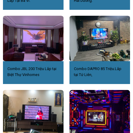
Lắp Tại Ba Vì.
Hải Dương.
Combo JBL 200 Triệu Lắp tại
Combo DAPRO 85 Triệu.Lắp
Biệt Thự Vinhomes
tại Tứ Liên,