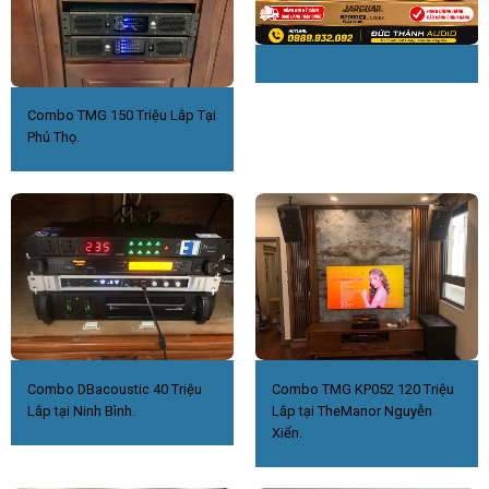
Combo TMG 150 Triệu Lắp Tại
Phú Thọ.
Combo DBacoustic 40 Triệu
Combo TMG KP052 120 Triệu
Lắp tại Ninh Bình.
Lắp tại TheManor Nguyễn
Xiển.