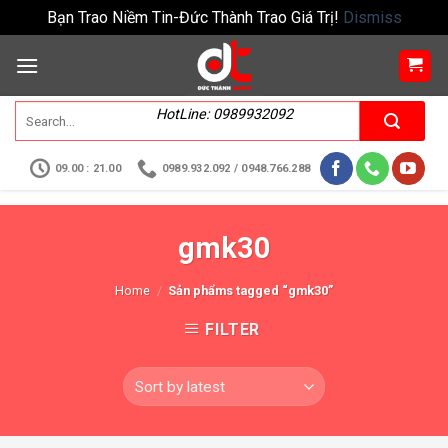
Bạn Trao Niềm Tin-Đức Thành Trao Giá Trị!
Dismiss
HotLine: 0989932092
09.00 : 21.00
0989.932.092 / 0948.766.288
gmk30
Home
/
Sản phẩms tagged “gmk30”
FILTER