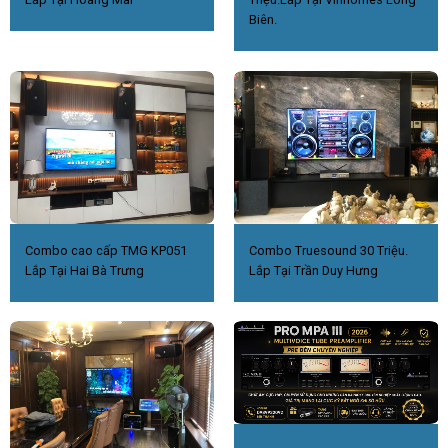
Biên.
Combo cao cấp TMG KP051
Combo Truesound 30 Triệu.
Lắp Tại Hai Bà Trưng
Lắp Tại Trần Duy Hưng