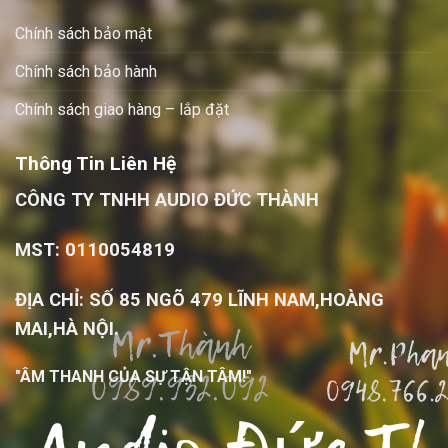
Chính sách bảo mật
Chính sách bảo hành
Chính sách giao hàng – lắp đặt
Thông Tin Liên Hệ
CÔNG TY TNHH AUDIO ĐỨC THÀNH
MST: 0110054819
ĐỊA CHỈ: SỐ 85 NGÕ 479 LĨNH NAM,HOÀNG
MAI,HÀ NỘI.
"ÂM THANH CỦA SỰ TẬN TÂM!"