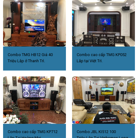
Combo TMG HB12 Giá 40
Combo cao cấp TMG KP052
Triệu Lắp ở Thanh Trì.
Lắp tại Việt Trì.
Combo cao cấp TMG KP712
Combo JBL KI512 100
Lắp Tại Hoàng Mai
Triệu.Lắp Tại Vinhomes Long