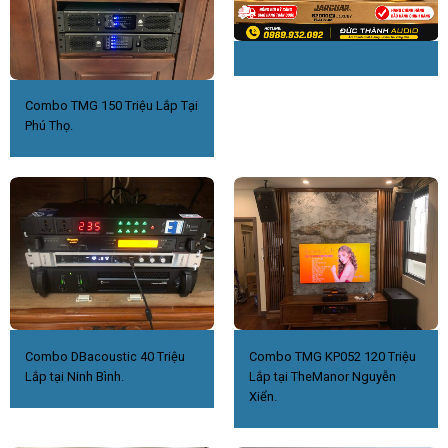
Combo TMG 150 Triệu Lắp Tại
Phú Thọ.
Combo DBacoustic 40 Triệu
Combo TMG KP052 120 Triệu
Lắp tại Ninh Bình.
Lắp tại TheManor Nguyễn
Xiển.