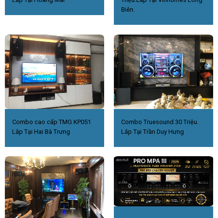
Biên.
Combo cao cấp TMG KP051
Combo Truesound 30 Triệu.
Lắp Tại Hai Bà Trưng
Lắp Tại Trần Duy Hưng