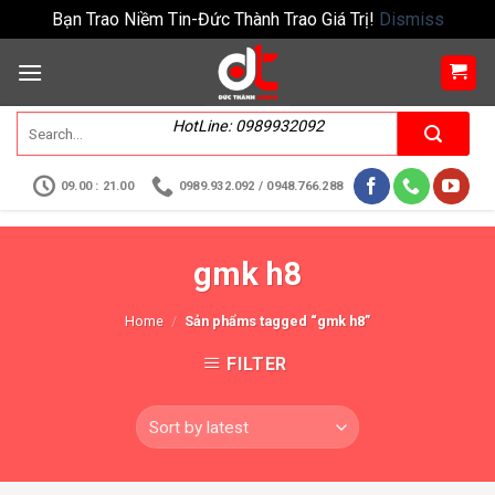
Bạn Trao Niềm Tin-Đức Thành Trao Giá Trị!
Dismiss
HotLine: 0989932092
09.00 : 21.00
0989.932.092 / 0948.766.288
gmk h8
Home
/
Sản phẩms tagged “gmk h8”
FILTER