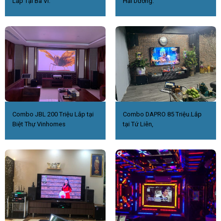
Lắp Tại Ba Vì.
Hải Dương.
Combo JBL 200 Triệu Lắp tại
Combo DAPRO 85 Triệu.Lắp
Biệt Thự Vinhomes
tại Tứ Liên,