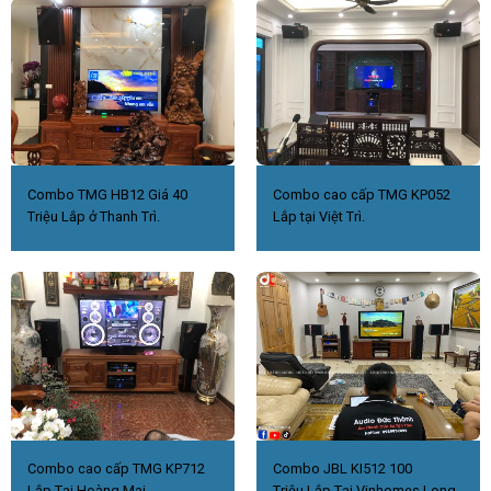
Combo TMG HB12 Giá 40
Combo cao cấp TMG KP052
Triệu Lắp ở Thanh Trì.
Lắp tại Việt Trì.
Combo cao cấp TMG KP712
Combo JBL KI512 100
Lắp Tại Hoàng Mai
Triệu.Lắp Tại Vinhomes Long