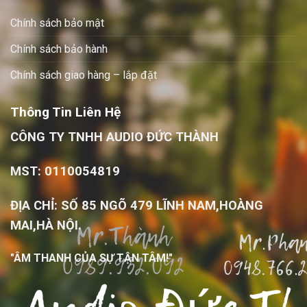
Chính sách bảo mật
Chính sách bảo hành
Chính sách giao hàng – lắp đặt
Thông Tin Liên Hệ
CÔNG TY TNHH AUDIO ĐỨC THÀNH
MST: 0110054819
ĐỊA CHỈ: SỐ 85 NGÕ 479 LĨNH NAM,HOÀNG
MAI,HÀ NỘI.
"ÂM THANH CỦA SỰ TẬN TÂM!"