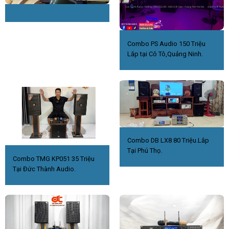
Combo PS Audio 150 Triệu
Lắp tại Cô Tô,Quảng Ninh.
Combo DB LX8 80 Triệu.Lắp
Tại Phú Thọ.
Combo TMG KP051 35 Triệu
Tại Đức Thành Audio.