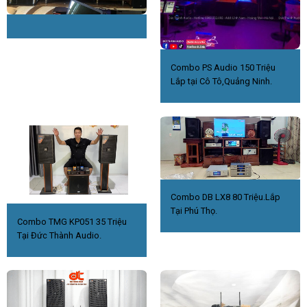
Combo PS Audio 150 Triệu
Lắp tại Cô Tô,Quảng Ninh.
Combo DB LX8 80 Triệu.Lắp
Tại Phú Thọ.
Combo TMG KP051 35 Triệu
Tại Đức Thành Audio.