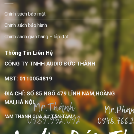
Chính sách bảo mật
Chính sách bảo hành
Chính sách giao hàng – lắp đặt
Thông Tin Liên Hệ
CÔNG TY TNHH AUDIO ĐỨC THÀNH
MST: 0110054819
ĐỊA CHỈ: SỐ 85 NGÕ 479 LĨNH NAM,HOÀNG
MAI,HÀ NỘI.
"ÂM THANH CỦA SỰ TẬN TÂM!"