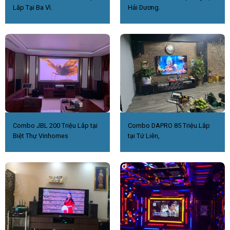
Lắp Tại Ba Vì.
Hải Dương.
Combo JBL 200 Triệu Lắp tại
Combo DAPRO 85 Triệu.Lắp
Biệt Thự Vinhomes
tại Tứ Liên,