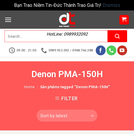
Bạn Trao Niềm Tin-Đức Thành Trao Giá Trị!
Dismiss
HotLine: 0989932092
09.00 : 21.00
0989.932.092 / 0948.766.288
Denon PMA-150H
Home
/
Sản phẩms tagged “Denon PMA-150H”
FILTER