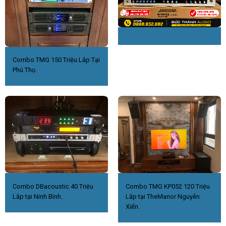
Combo TMG 150 Triệu Lắp Tại
Phú Thọ.
Combo DBacoustic 40 Triệu
Combo TMG KP052 120 Triệu
Lắp tại Ninh Bình.
Lắp tại TheManor Nguyễn
Xiển.