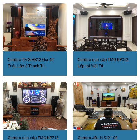
Combo TMG HB12 Giá 40
Combo cao cấp TMG KP052
Triệu Lắp ở Thanh Trì.
Lắp tại Việt Trì.
Combo cao cấp TMG KP712
Combo JBL KI512 100