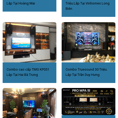
Lắp Tại Hoàng Mai
Triệu.Lắp Tại Vinhomes Long
Biên.
Combo cao cấp TMG KP051
Combo Truesound 30 Triệu.
Lắp Tại Hai Bà Trưng
Lắp Tại Trần Duy Hưng