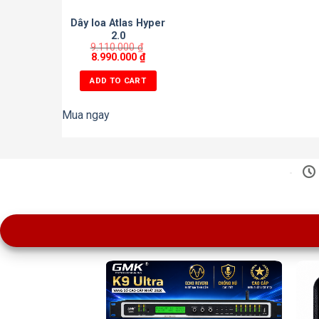
Dây loa Atlas Hyper
2.0
9.110.000
₫
8.990.000
₫
ADD TO CART
Mua ngay