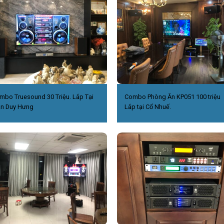
mbo Truesound 30 Triệu. Lắp Tại
Combo Phòng Ăn KP051 100 triệu
ần Duy Hưng
Lắp tại Cổ Nhuế.