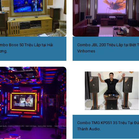
mbo Bose 50 Triệu Lắp tại Hải
Combo JBL 200 Triệu Lắp tại Biệt 
ơng.
Vinhomes
Combo TMG KP051 35 Triệu Tại Đ
Thành Audio.