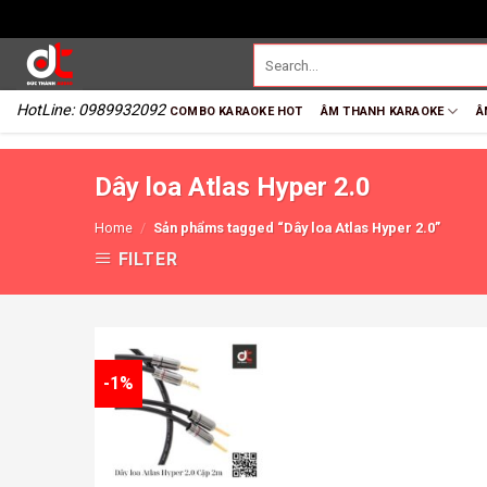
HotLine: 0989932092
COMBO KARAOKE HOT
ÂM THANH KARAOKE
Â
Dây loa Atlas Hyper 2.0
Home
/
Sản phẩms tagged “Dây loa Atlas Hyper 2.0”
FILTER
-1%