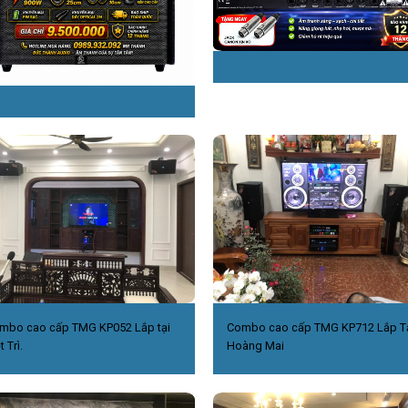
mbo cao cấp TMG KP052 Lắp tại
Combo cao cấp TMG KP712 Lắp T
t Trì.
Hoàng Mai