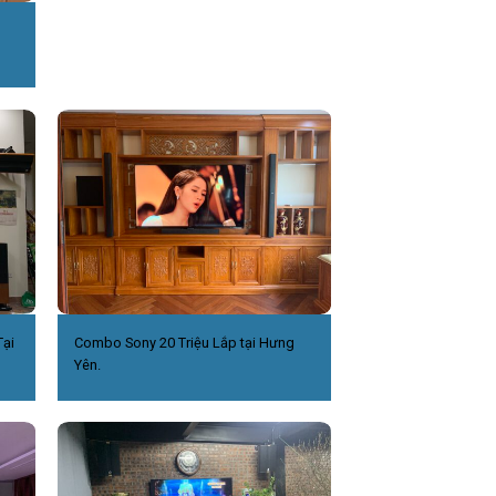
ại
Combo Sony 20 Triệu Lắp tại Hưng
Yên.