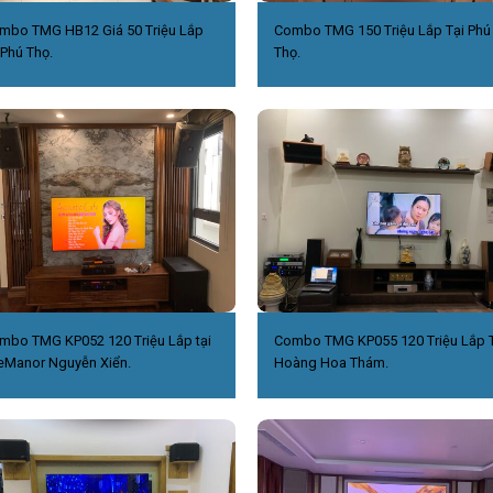
mbo TMG HB12 Giá 50 Triệu Lắp
Combo TMG 150 Triệu Lắp Tại Phú
 Phú Thọ.
Thọ.
mbo TMG KP052 120 Triệu Lắp tại
Combo TMG KP055 120 Triệu Lắp T
eManor Nguyễn Xiển.
Hoàng Hoa Thám.