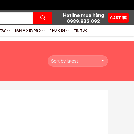
Hotline mua hàng
CART
0989.932.092
 TAY
BÀN MIXER PRO
PHỤ KIỆN
TIN TỨC