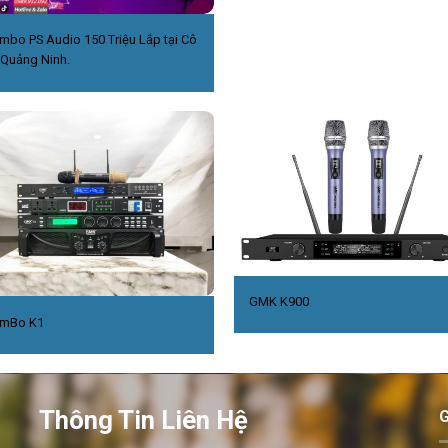
mbo PS Audio 150 Triệu Lắp tại Cô
,Quảng Ninh.
GMK K900
mBo K1
Thông Tin Liên Hệ