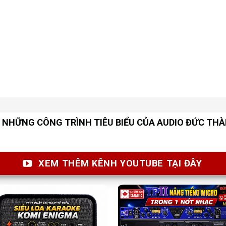
NHỮNG CÔNG TRÌNH TIÊU BIỂU CỦA AUDIO ĐỨC TH
XEM THÊM KÊNH YOUTUBE TẠI ĐÂY