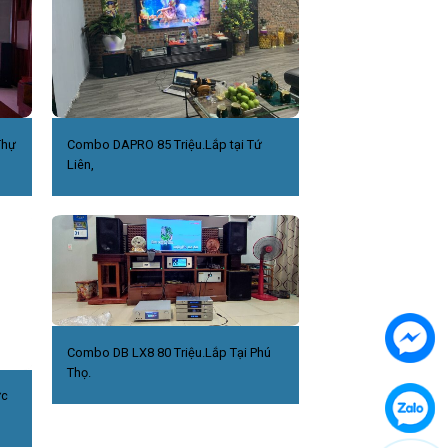
Thự
Combo DAPRO 85 Triệu.Lắp tại Tứ
Liên,
Combo DB LX8 80 Triệu.Lắp Tại Phú
Thọ.
ức