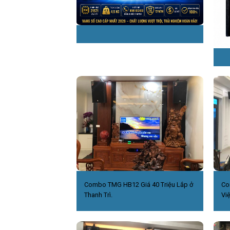
Combo TMG HB12 Giá 40 Triệu Lắp ở
Co
Thanh Trì.
Việ