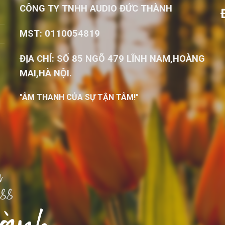
CÔNG TY TNHH AUDIO ĐỨC THÀNH
MST: 0110054819
ĐỊA CHỈ: SỐ 85 NGÕ 479 LĨNH NAM,HOÀNG
MAI,HÀ NỘI.
"ÂM THANH CỦA SỰ TẬN TÂM!"