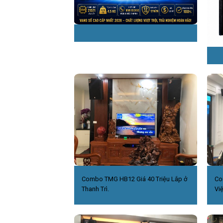
Combo TMG HB12 Giá 40 Triệu Lắp ở
Co
Thanh Trì.
Việ