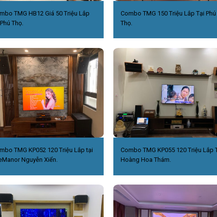
mbo TMG HB12 Giá 50 Triệu Lắp
Combo TMG 150 Triệu Lắp Tại Phú
 Phú Thọ.
Thọ.
mbo TMG KP052 120 Triệu Lắp tại
Combo TMG KP055 120 Triệu Lắp T
eManor Nguyễn Xiển.
Hoàng Hoa Thám.