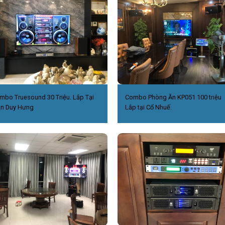
mbo Truesound 30 Triệu. Lắp Tại
Combo Phòng Ăn KP051 100 triệu
ần Duy Hưng
Lắp tại Cổ Nhuế.