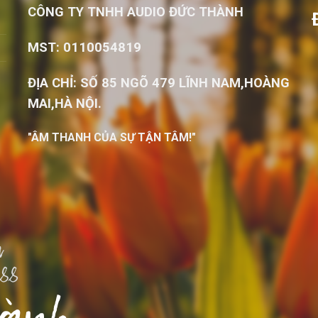
CÔNG TY TNHH AUDIO ĐỨC THÀNH
MST: 0110054819
ĐỊA CHỈ: SỐ 85 NGÕ 479 LĨNH NAM,HOÀNG
MAI,HÀ NỘI.
"ÂM THANH CỦA SỰ TẬN TÂM!"