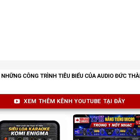
NHỮNG CÔNG TRÌNH TIÊU BIỂU CỦA AUDIO ĐỨC TH
XEM THÊM KÊNH YOUTUBE TẠI ĐÂY