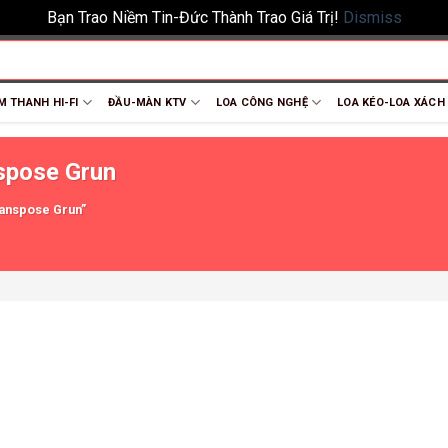
Bạn Trao Niềm Tin-Đức Thành Trao Giá Trị!
Dismiss
M THANH HI-FI
ĐẦU-MÀN KTV
LOA CÔNG NGHỆ
LOA KÉO-LOA XÁCH
nspose Grun
ranspose Grun”