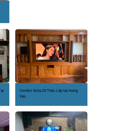
ại
Combo Sony 20 Triệu Lắp tại Hưng
Yên.