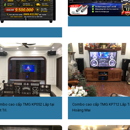
mbo cao cấp TMG KP052 Lắp tại
Combo cao cấp TMG KP712 Lắp T
t Trì.
Hoàng Mai