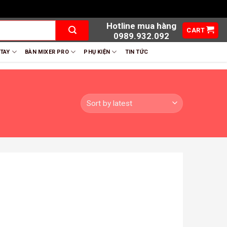
Hotline mua hàng
CART
0989.932.092
 TAY
BÀN MIXER PRO
PHỤ KIỆN
TIN TỨC