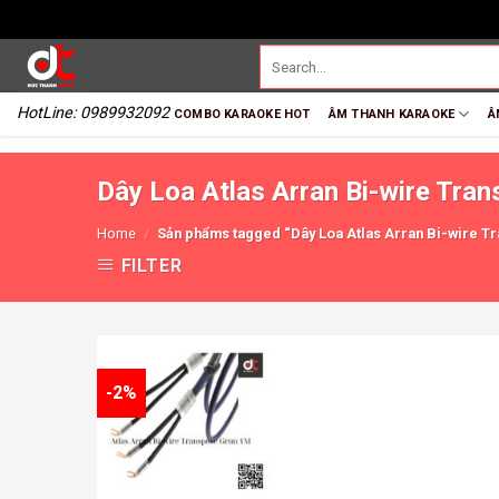
HotLine: 0989932092
COMBO KARAOKE HOT
ÂM THANH KARAOKE
Â
Dây Loa Atlas Arran Bi-wire Tra
Home
/
Sản phẩms tagged “Dây Loa Atlas Arran Bi-wire T
FILTER
-2%