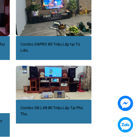
Thự
Combo DAPRO 85 Triệu.Lắp tại Tứ
Liên,
Combo DB LX8 80 Triệu.Lắp Tại Phú
Thọ.
ức