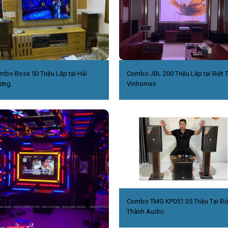
mbo Bose 50 Triệu Lắp tại Hải
Combo JBL 200 Triệu Lắp tại Biệt 
ơng.
Vinhomes
Combo TMG KP051 35 Triệu Tại Đ
Thành Audio.