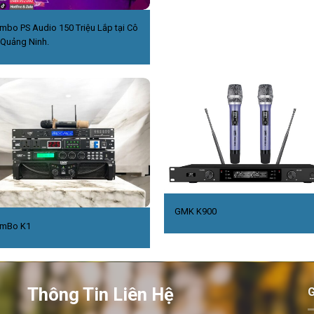
mbo PS Audio 150 Triệu Lắp tại Cô
,Quảng Ninh.
GMK K900
mBo K1
Thông Tin Liên Hệ