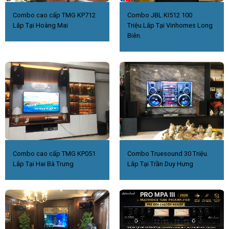
Combo cao cấp TMG KP712
Combo JBL KI512 100
Lắp Tại Hoàng Mai
Triệu.Lắp Tại Vinhomes Long
Biên.
Combo cao cấp TMG KP051
Combo Truesound 30 Triệu.
Lắp Tại Hai Bà Trưng
Lắp Tại Trần Duy Hưng