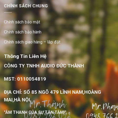
CHÍNH SÁCH CHUNG
Chính sách bảo mật
Chính sách bảo hành
Chính sách giao hàng – lắp đặt
Thông Tin Liên Hệ
CÔNG TY TNHH AUDIO ĐỨC THÀNH
MST: 0110054819
ĐỊA CHỈ: SỐ 85 NGÕ 479 LĨNH NAM,HOÀNG
MAI,HÀ NỘI.
"ÂM THANH CỦA SỰ TẬN TÂM!"