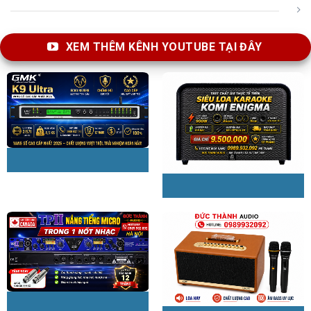
XEM THÊM KÊNH YOUTUBE TẠI ĐÂY