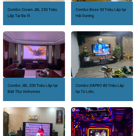
Combo Crown JBL 250 Triệu
Combo Bose 50 Triệu Lắp tại
Lắp Tại Ba Vì.
Hải Dương.
Combo JBL 200 Triệu Lắp tại
Combo DAPRO 85 Triệu.Lắp
Biệt Thự Vinhomes
tại Tứ Liên,