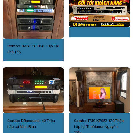
Combo TMG 150 Triệu Lắp Tại
Phú Thọ.
Combo DBacoustic 40 Triệu
Combo TMG KP052 120 Triệu
Lắp tại Ninh Bình.
Lắp tại TheManor Nguyễn
Xiển.