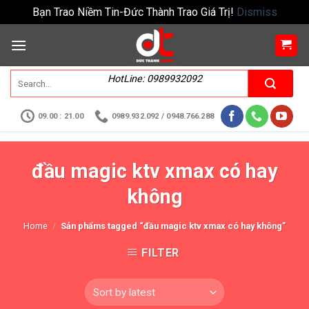
Bạn Trao Niềm Tin-Đức Thành Trao Giá Trị!
Dismiss
HotLine: 0989932092
09.00 : 21.00
0989.932.092 / 0948.766.288
đầu magic ktv xmax có hay
không
Home
/
Sản phẩms tagged “đầu magic ktv xmax có hay không”
FILTER