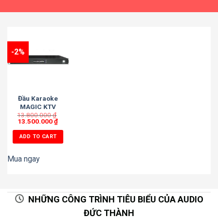
-2%
Đầu Karaoke
MAGIC KTV
13.800.000
XMAX 4TB
₫
13.500.000
₫
ADD TO CART
Mua ngay
NHỮNG CÔNG TRÌNH TIÊU BIỂU CỦA AUDIO
ĐỨC THÀNH