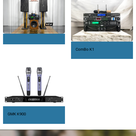
ComBo K1
GMK K900