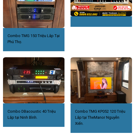
Combo TMG 150 Triệu Lắp Tại
Phú Thọ.
Combo DBacoustic 40 Triệu
Combo TMG KP052 120 Triệu
Lắp tại Ninh Bình.
Lắp tại TheManor Nguyễn
Xiển.