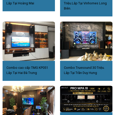
Lắp Tại Hoàng Mai
Triệu.Lắp Tại Vinhomes Long
Biên.
Combo cao cấp TMG KP051
Combo Truesound 30 Triệu.
Lắp Tại Hai Bà Trưng
Lắp Tại Trần Duy Hưng