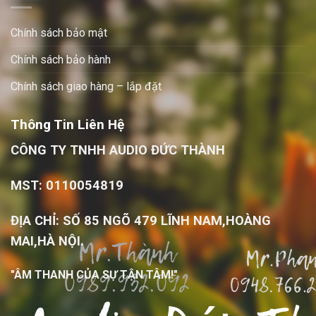
Chính sách bảo mật
Chính sách bảo hành
Chính sách giao hàng – lắp đặt
Thông Tin Liên Hệ
CÔNG TY TNHH AUDIO ĐỨC THÀNH
MST: 0110054819
ĐỊA CHỈ: SỐ 85 NGÕ 479 LĨNH NAM,HOÀNG
MAI,HÀ NỘI.
"ÂM THANH CỦA SỰ TẬN TÂM!"