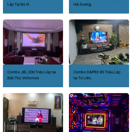
Lắp Tại Ba Vì.
Hải Dương.
Combo JBL 200 Triệu Lắp tại
Combo DAPRO 85 Triệu.Lắp
Biệt Thự Vinhomes
tại Tứ Liên,