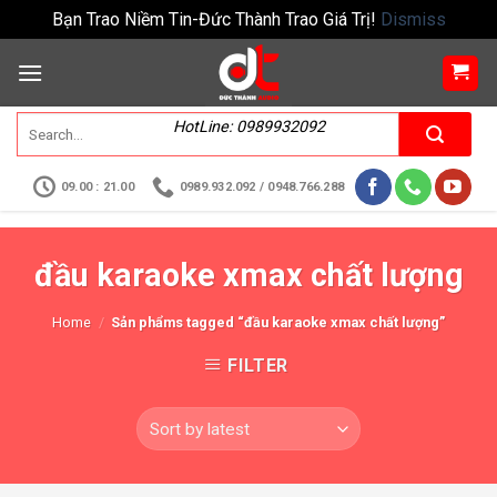
Bạn Trao Niềm Tin-Đức Thành Trao Giá Trị!
Dismiss
HotLine: 0989932092
09.00 : 21.00
0989.932.092 / 0948.766.288
đầu karaoke xmax chất lượng
Home
/
Sản phẩms tagged “đầu karaoke xmax chất lượng”
FILTER