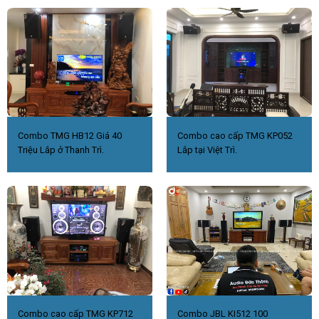
Combo TMG HB12 Giá 40
Combo cao cấp TMG KP052
Triệu Lắp ở Thanh Trì.
Lắp tại Việt Trì.
Combo cao cấp TMG KP712
Combo JBL KI512 100