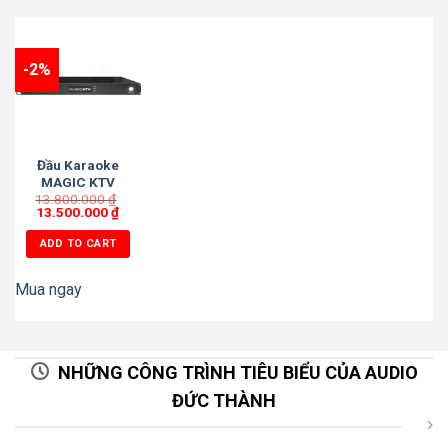
-2%
Đầu Karaoke
MAGIC KTV
13.800.000
XMAX 4TB
₫
13.500.000
₫
ADD TO CART
Mua ngay
NHỮNG CÔNG TRÌNH TIÊU BIỂU CỦA AUDIO
ĐỨC THÀNH