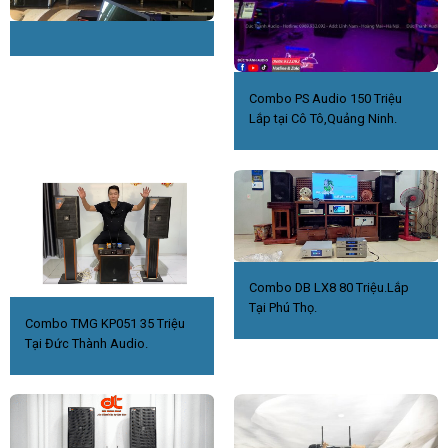
Combo PS Audio 150 Triệu
Lắp tại Cô Tô,Quảng Ninh.
Combo DB LX8 80 Triệu.Lắp
Tại Phú Thọ.
Combo TMG KP051 35 Triệu
Tại Đức Thành Audio.