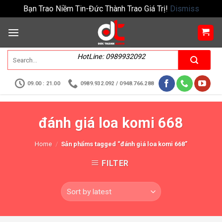
Bạn Trao Niềm Tin-Đức Thành Trao Giá Trị!
Dismiss
HotLine: 0989932092
09.00 : 21.00
0989.932.092 / 0948.766.288
đánh giá loa komi 668
Home
/
Sản phẩms tagged “đánh giá loa komi 668”
FILTER