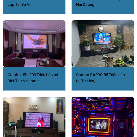
Lắp Tại Ba Vì.
Hải Dương.
Combo JBL 200 Triệu Lắp tại
Combo DAPRO 85 Triệu.Lắp
Biệt Thự Vinhomes
tại Tứ Liên,