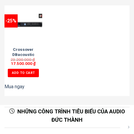
-25%
Crossover
DBacoustic
23.200.000
CD48RTS
₫
17.500.000
₫
ADD TO CART
Mua ngay
NHỮNG CÔNG TRÌNH TIÊU BIỂU CỦA AUDIO
ĐỨC THÀNH