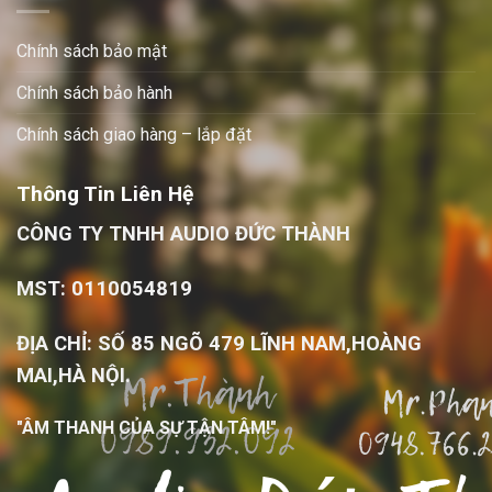
Chính sách bảo mật
Chính sách bảo hành
Chính sách giao hàng – lắp đặt
Thông Tin Liên Hệ
CÔNG TY TNHH AUDIO ĐỨC THÀNH
MST: 0110054819
ĐỊA CHỈ: SỐ 85 NGÕ 479 LĨNH NAM,HOÀNG
MAI,HÀ NỘI.
"ÂM THANH CỦA SỰ TẬN TÂM!"