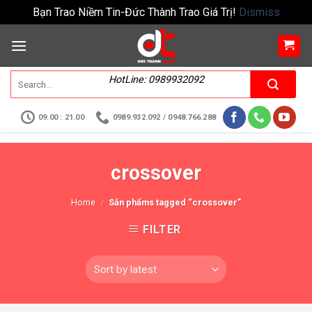
Bạn Trao Niềm Tin-Đức Thành Trao Giá Trị!
Dismiss
HotLine: 0989932092
09.00 : 21.00
0989.932.092 / 0948.766.288
crossover
Home
/
Sản phẩms tagged “crossover”
FILTER