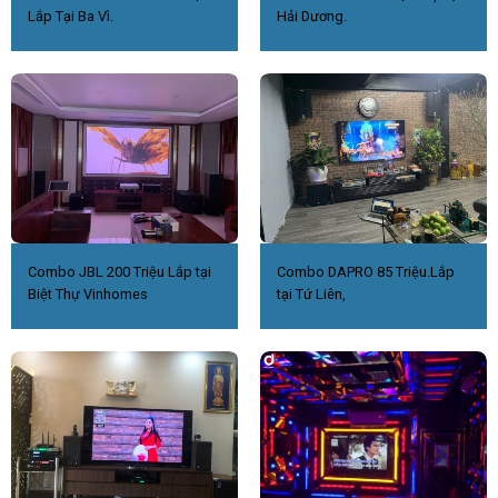
Lắp Tại Ba Vì.
Hải Dương.
Combo JBL 200 Triệu Lắp tại
Combo DAPRO 85 Triệu.Lắp
Biệt Thự Vinhomes
tại Tứ Liên,