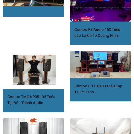
Combo PS Audio 150 Triệu
Lắp tại Cô Tô,Quảng Ninh.
Combo DB LX8 80 Triệu.Lắp
Tại Phú Thọ.
Combo TMG KP051 35 Triệu
Tại Đức Thành Audio.