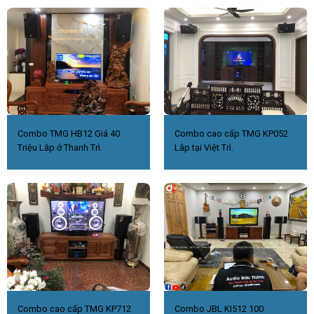
Combo TMG HB12 Giá 40
Combo cao cấp TMG KP052
Triệu Lắp ở Thanh Trì.
Lắp tại Việt Trì.
Combo cao cấp TMG KP712
Combo JBL KI512 100