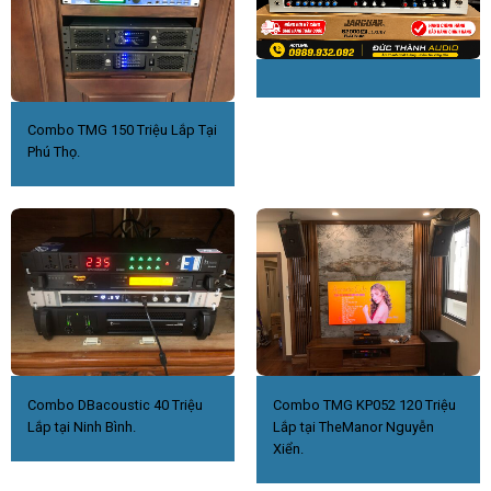
Combo TMG 150 Triệu Lắp Tại
Phú Thọ.
Combo DBacoustic 40 Triệu
Combo TMG KP052 120 Triệu
Lắp tại Ninh Bình.
Lắp tại TheManor Nguyễn
Xiển.