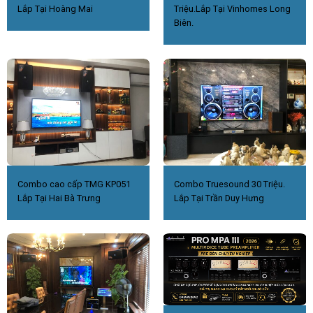
Lắp Tại Hoàng Mai
Triệu.Lắp Tại Vinhomes Long
Biên.
Combo cao cấp TMG KP051
Combo Truesound 30 Triệu.
Lắp Tại Hai Bà Trưng
Lắp Tại Trần Duy Hưng