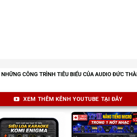
NHỮNG CÔNG TRÌNH TIÊU BIỂU CỦA AUDIO ĐỨC TH
XEM THÊM KÊNH YOUTUBE TẠI ĐÂY