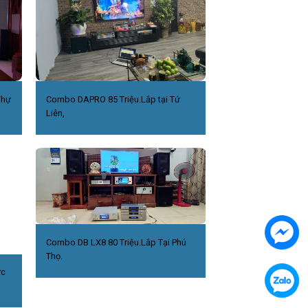
Thự
Combo DAPRO 85 Triệu.Lắp tại Tứ
Liên,
Combo DB LX8 80 Triệu.Lắp Tại Phú
Thọ.
ức