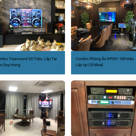
mbo Truesound 30 Triệu. Lắp Tại
Combo Phòng Ăn KP051 100 triệu
ần Duy Hưng
Lắp tại Cổ Nhuế.