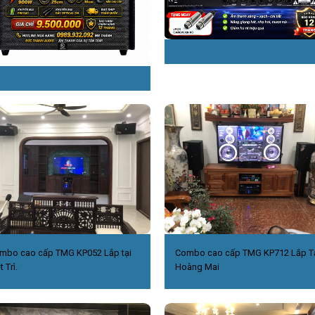
mbo cao cấp TMG KP052 Lắp tại
Combo cao cấp TMG KP712 Lắp T
t Trì.
Hoàng Mai