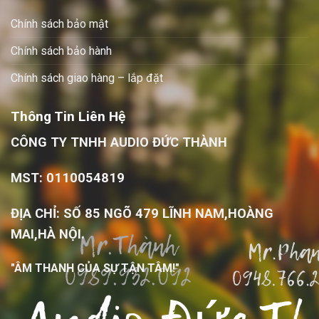
Chính sách bảo mật
Chính sách bảo hành
Chính sách giao hàng – lắp đặt
Thông Tin Liên Hệ
CÔNG TY TNHH AUDIO ĐỨC THÀNH
MST: 0110054819
ĐỊA CHỈ: SỐ 85 NGÕ 479 LĨNH NAM,HOÀNG
MAI,HÀ NỘI.
"ÂM THANH CỦA SỰ TẬN TÂM!"