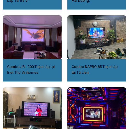
Lắp Tại Ba Vì.
Hải Dương.
Combo JBL 200 Triệu Lắp tại
Combo DAPRO 85 Triệu.Lắp
Biệt Thự Vinhomes
tại Tứ Liên,