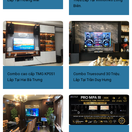
Biên.
Combo cao cấp TMG KP051
Combo Truesound 30 Triệu.
Lắp Tại Hai Bà Trưng
Lắp Tại Trần Duy Hưng