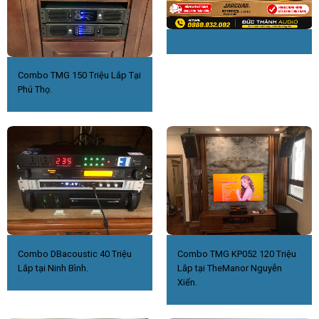
Combo TMG 150 Triệu Lắp Tại
Phú Thọ.
Combo DBacoustic 40 Triệu
Combo TMG KP052 120 Triệu
Lắp tại Ninh Bình.
Lắp tại TheManor Nguyễn
Xiển.