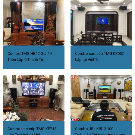
Combo TMG HB12 Giá 40
Combo cao cấp TMG KP052
Triệu Lắp ở Thanh Trì.
Lắp tại Việt Trì.
Combo cao cấp TMG KP712
Combo JBL KI512 100
Lắp Tại Hoàng Mai
Triệu.Lắp Tại Vinhomes Long