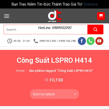
Bạn Trao Niềm Tin-Đức Thành Trao Giá Trị!
Dismiss
HotLine: 0989932092
09.00 : 21.00
0989.932.092 / 0948.766.288
Công Suất LSPRO H414
Home
/
Sản phẩms tagged “Công Suất LSPRO H414”
FILTER