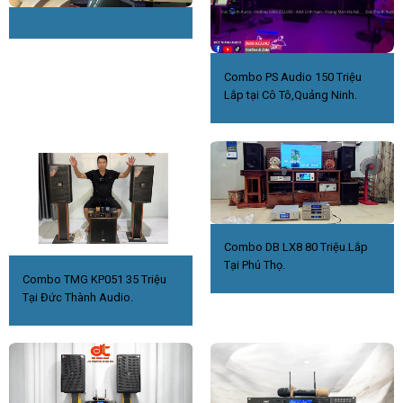
Combo PS Audio 150 Triệu
Lắp tại Cô Tô,Quảng Ninh.
Combo DB LX8 80 Triệu.Lắp
Tại Phú Thọ.
Combo TMG KP051 35 Triệu
Tại Đức Thành Audio.