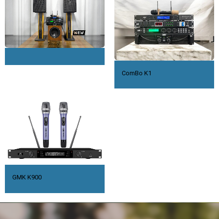
ComBo K1
GMK K900