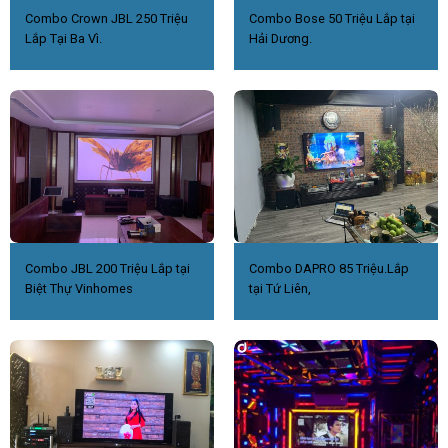
Combo Crown JBL 250 Triệu
Combo Bose 50 Triệu Lắp tại
Lắp Tại Ba Vì.
Hải Dương.
Combo JBL 200 Triệu Lắp tại
Combo DAPRO 85 Triệu.Lắp
Biệt Thự Vinhomes
tại Tứ Liên,