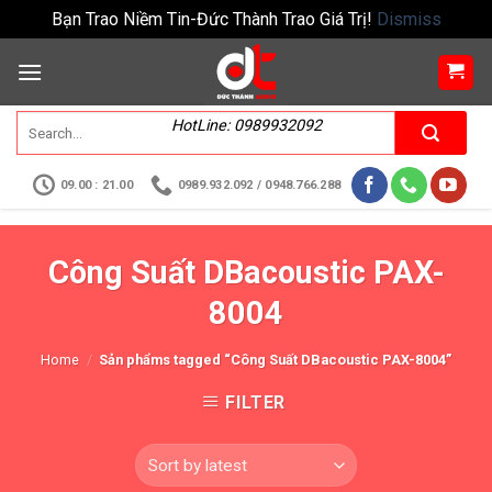
Bạn Trao Niềm Tin-Đức Thành Trao Giá Trị!
Dismiss
HotLine: 0989932092
09.00 : 21.00
0989.932.092 / 0948.766.288
Công Suất DBacoustic PAX-
8004
Home
/
Sản phẩms tagged “Công Suất DBacoustic PAX-8004”
FILTER