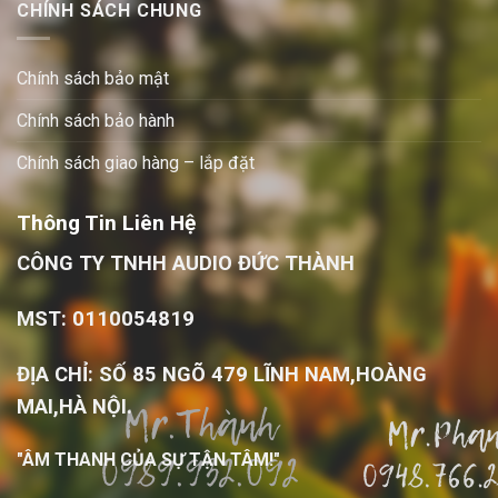
CHÍNH SÁCH CHUNG
Chính sách bảo mật
Chính sách bảo hành
Chính sách giao hàng – lắp đặt
Thông Tin Liên Hệ
CÔNG TY TNHH AUDIO ĐỨC THÀNH
MST: 0110054819
ĐỊA CHỈ: SỐ 85 NGÕ 479 LĨNH NAM,HOÀNG
MAI,HÀ NỘI.
"ÂM THANH CỦA SỰ TẬN TÂM!"