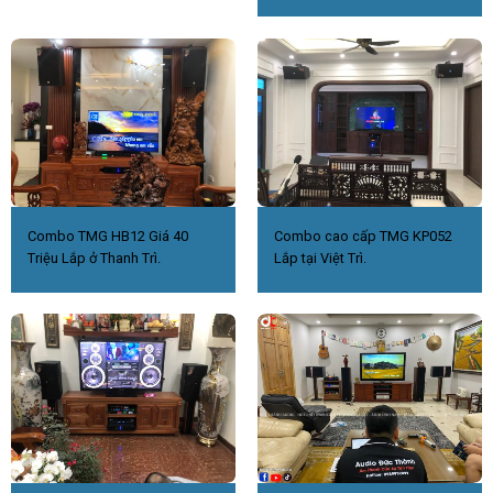
Combo TMG HB12 Giá 40
Combo cao cấp TMG KP052
Triệu Lắp ở Thanh Trì.
Lắp tại Việt Trì.