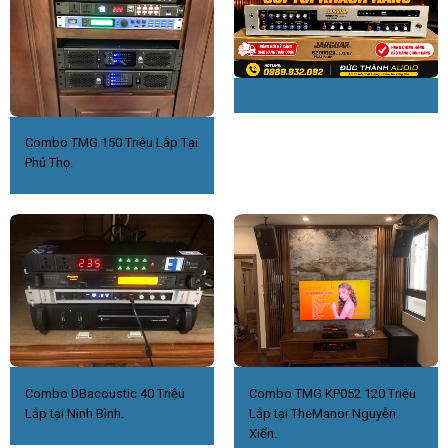
Combo TMG 150 Triệu Lắp Tại
Phú Thọ.
Combo DBacoustic 40 Triệu
Combo TMG KP052 120 Triệu
Lắp tại Ninh Bình.
Lắp tại TheManor Nguyễn
Xiển.