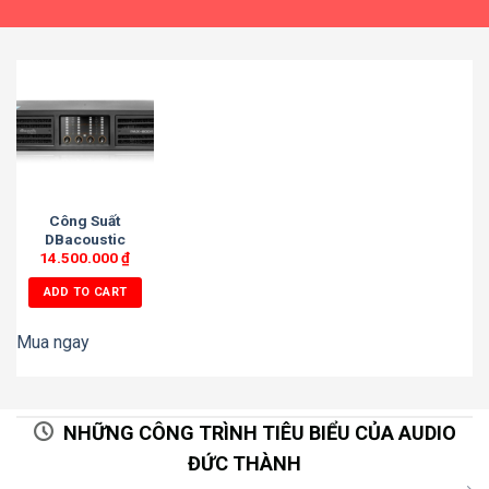
Công Suất
DBacoustic
14.500.000
PAX-8004
₫
ADD TO CART
Mua ngay
NHỮNG CÔNG TRÌNH TIÊU BIỂU CỦA AUDIO
ĐỨC THÀNH