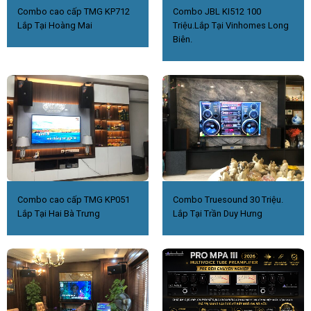
Combo cao cấp TMG KP712
Combo JBL KI512 100
Lắp Tại Hoàng Mai
Triệu.Lắp Tại Vinhomes Long
Biên.
Combo cao cấp TMG KP051
Combo Truesound 30 Triệu.
Lắp Tại Hai Bà Trưng
Lắp Tại Trần Duy Hưng