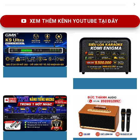
XEM THÊM KÊNH YOUTUBE TẠI ĐÂY