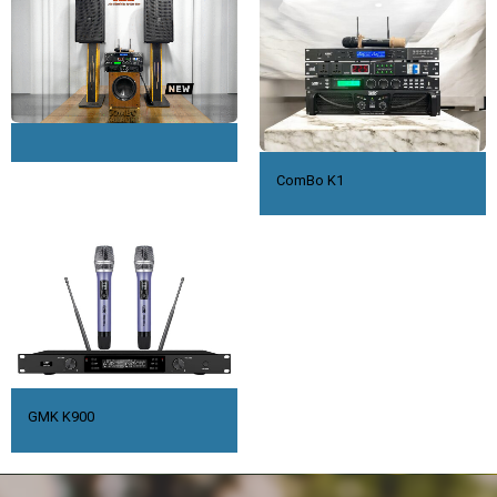
ComBo K1
GMK K900