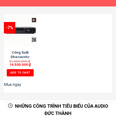
-7%
Công Suất
Dbacoustic
21.000.000
D4.25 Plus
₫
19.500.000
₫
ADD TO CART
Mua ngay
NHỮNG CÔNG TRÌNH TIÊU BIỂU CỦA AUDIO
ĐỨC THÀNH