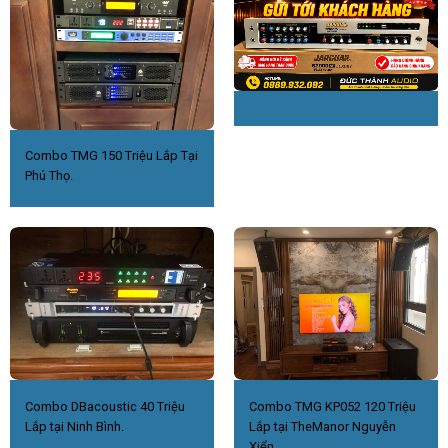
Combo TMG 150 Triệu Lắp Tại
Phú Thọ.
Combo DBacoustic 40 Triệu
Combo TMG KP052 120 Triệu
Lắp tại Ninh Bình.
Lắp tại TheManor Nguyễn
Xiển.