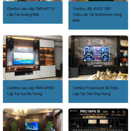
Combo cao cấp TMG KP712
Combo JBL KI512 100
Lắp Tại Hoàng Mai
Triệu.Lắp Tại Vinhomes Long
Biên.
Combo cao cấp TMG KP051
Combo Truesound 30 Triệu.
Lắp Tại Hai Bà Trưng
Lắp Tại Trần Duy Hưng