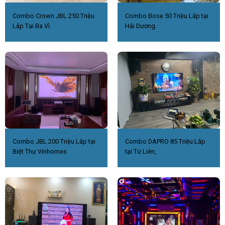
Combo Crown JBL 250 Triệu
Combo Bose 50 Triệu Lắp tại
Lắp Tại Ba Vì.
Hải Dương.
Combo JBL 200 Triệu Lắp tại
Combo DAPRO 85 Triệu.Lắp
Biệt Thự Vinhomes
tại Tứ Liên,