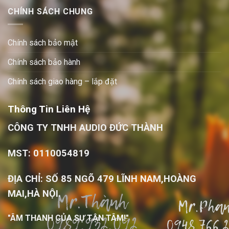
CHÍNH SÁCH CHUNG
Chính sách bảo mật
Chính sách bảo hành
Chính sách giao hàng – lắp đặt
Thông Tin Liên Hệ
CÔNG TY TNHH AUDIO ĐỨC THÀNH
MST: 0110054819
ĐỊA CHỈ: SỐ 85 NGÕ 479 LĨNH NAM,HOÀNG
MAI,HÀ NỘI.
"ÂM THANH CỦA SỰ TẬN TÂM!"