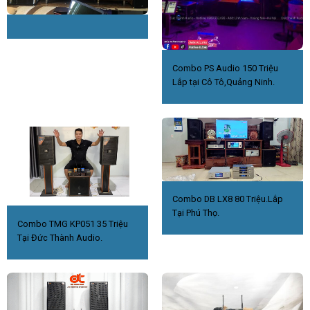
Combo PS Audio 150 Triệu
Lắp tại Cô Tô,Quảng Ninh.
Combo DB LX8 80 Triệu.Lắp
Tại Phú Thọ.
Combo TMG KP051 35 Triệu
Tại Đức Thành Audio.