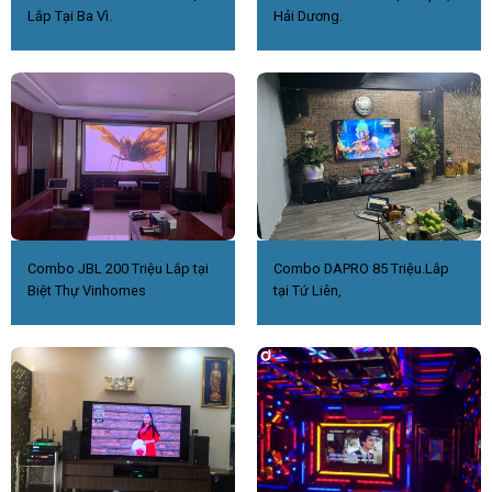
Lắp Tại Ba Vì.
Hải Dương.
Combo JBL 200 Triệu Lắp tại
Combo DAPRO 85 Triệu.Lắp
Biệt Thự Vinhomes
tại Tứ Liên,