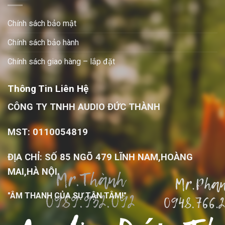
Chính sách bảo mật
Chính sách bảo hành
Chính sách giao hàng – lắp đặt
Thông Tin Liên Hệ
CÔNG TY TNHH AUDIO ĐỨC THÀNH
MST: 0110054819
ĐỊA CHỈ: SỐ 85 NGÕ 479 LĨNH NAM,HOÀNG
MAI,HÀ NỘI.
"ÂM THANH CỦA SỰ TẬN TÂM!"