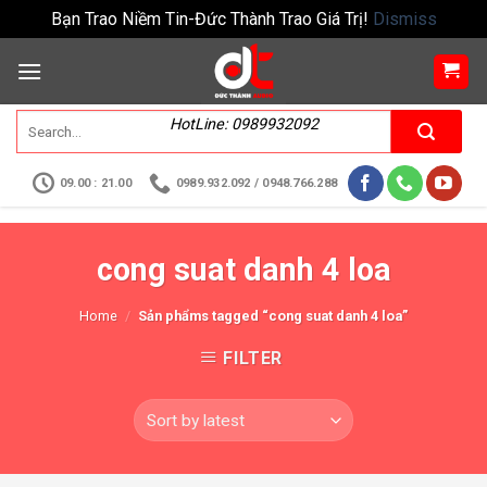
Bạn Trao Niềm Tin-Đức Thành Trao Giá Trị!
Dismiss
HotLine: 0989932092
09.00 : 21.00
0989.932.092 / 0948.766.288
cong suat danh 4 loa
Home
/
Sản phẩms tagged “cong suat danh 4 loa”
FILTER