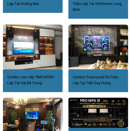
Lắp Tại Hoàng Mai
Triệu.Lắp Tại Vinhomes Long
Biên.
Combo cao cấp TMG KP051
Combo Truesound 30 Triệu.
Lắp Tại Hai Bà Trưng
Lắp Tại Trần Duy Hưng