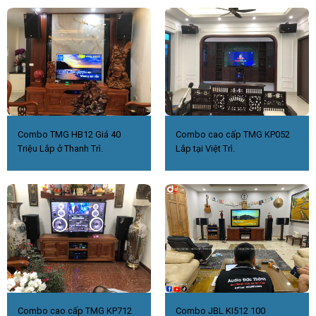
Combo TMG HB12 Giá 40
Combo cao cấp TMG KP052
Triệu Lắp ở Thanh Trì.
Lắp tại Việt Trì.
Combo cao cấp TMG KP712
Combo JBL KI512 100