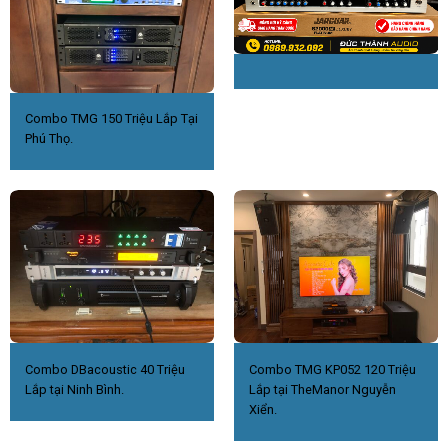
Combo TMG 150 Triệu Lắp Tại
Phú Thọ.
Combo DBacoustic 40 Triệu
Combo TMG KP052 120 Triệu
Lắp tại Ninh Bình.
Lắp tại TheManor Nguyễn
Xiển.