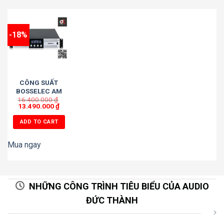
-18%
CÔNG SUẤT
BOSSELEC AM
16.400.000
9004 PRO
₫
13.490.000
₫
ADD TO CART
Mua ngay
NHỮNG CÔNG TRÌNH TIÊU BIỂU CỦA AUDIO
ĐỨC THÀNH