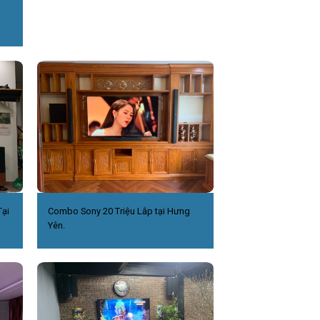
ại
Combo Sony 20 Triệu Lắp tại Hưng
Yên.