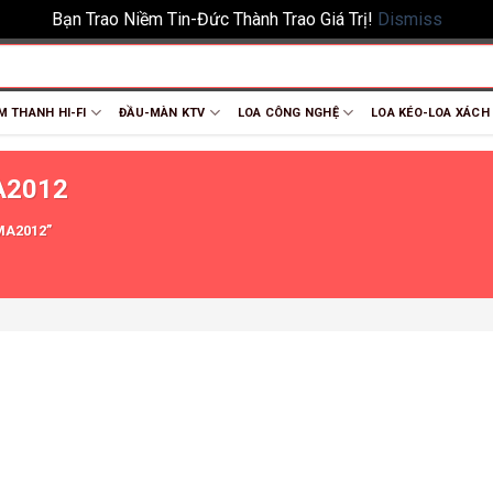
Bạn Trao Niềm Tin-Đức Thành Trao Giá Trị!
Dismiss
M THANH HI-FI
ĐẦU-MÀN KTV
LOA CÔNG NGHỆ
LOA KÉO-LOA XÁCH
A2012
MA2012”