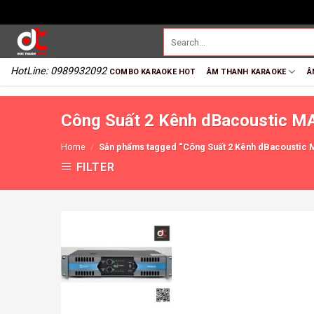
HotLine: 0989932092
COMBO KARAOKE HOT
ÂM THANH KARAOKE
Â
Công Suất 2 Kênh dBacoustic M
Home
/
Sản phẩms tagged “Công Suất 2 Kênh dBacoustic 
FILTER