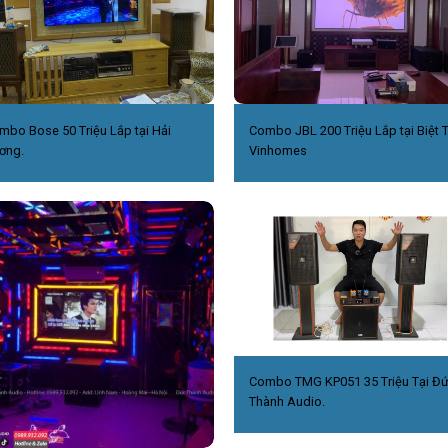
mbo Bose 50 Triệu Lắp tại Hải
Combo JBL 200 Triệu Lắp tại Biệt 
ơng.
Vinhomes
Combo TMG KP051 35 Triệu Tại Đ
Thành Audio.