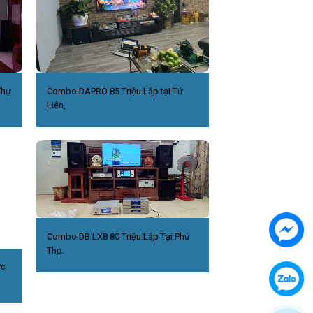
Thự
Combo DAPRO 85 Triệu.Lắp tại Tứ
Liên,
Combo DB LX8 80 Triệu.Lắp Tại Phú
Thọ.
ức