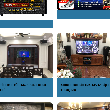
mbo cao cấp TMG KP052 Lắp tại
Combo cao cấp TMG KP712 Lắp T
t Trì.
Hoàng Mai