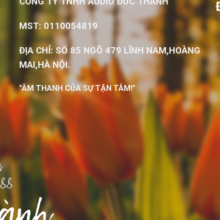
CÔNG TY TNHH AUDIO ĐỨC THÀNH
MST: 0110054819
ĐỊA CHỈ: SỐ 85 NGÕ 479 LĨNH NAM,HOÀNG
MAI,HÀ NỘI.
"ÂM THANH CỦA SỰ TẬN TÂM!"