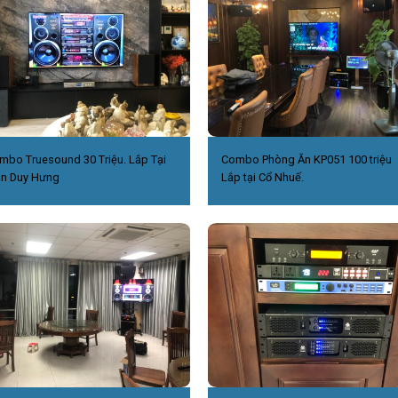
mbo Truesound 30 Triệu. Lắp Tại
Combo Phòng Ăn KP051 100 triệu
ần Duy Hưng
Lắp tại Cổ Nhuế.