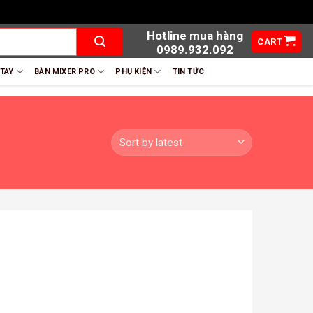
Hotline mua hàng
CART
0989.932.092
 TAY
BÀN MIXER PRO
PHỤ KIỆN
TIN TỨC