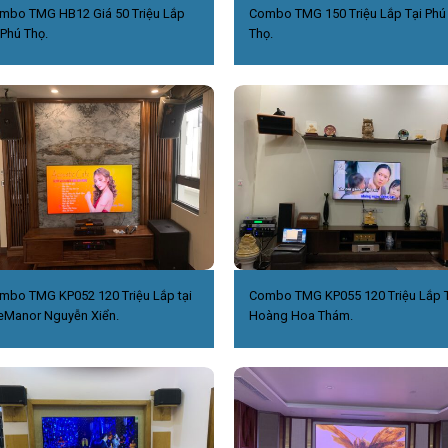
mbo TMG HB12 Giá 50 Triệu Lắp
Combo TMG 150 Triệu Lắp Tại Phú
 Phú Thọ.
Thọ.
mbo TMG KP052 120 Triệu Lắp tại
Combo TMG KP055 120 Triệu Lắp T
eManor Nguyễn Xiển.
Hoàng Hoa Thám.