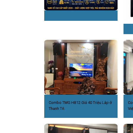
Combo TMG HB12 Giá 40 Triệu Lắp ở
Co
Thanh Trì.
Việ