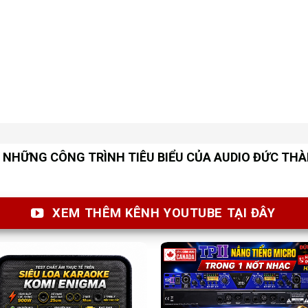
NHỮNG CÔNG TRÌNH TIÊU BIỂU CỦA AUDIO ĐỨC TH
XEM THÊM KÊNH YOUTUBE TẠI ĐÂY