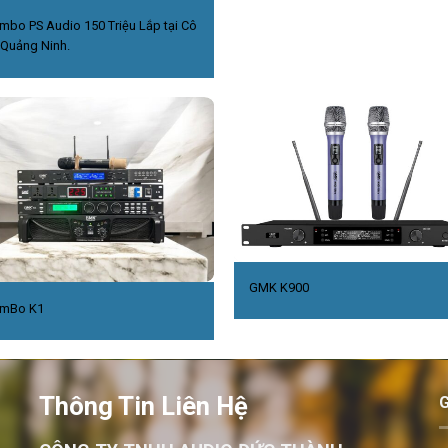
mbo PS Audio 150 Triệu Lắp tại Cô
,Quảng Ninh.
GMK K900
mBo K1
Thông Tin Liên Hệ