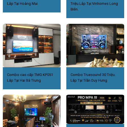
Lắp Tại Hoàng Mai
Triệu.Lắp Tại Vinhomes Long
Biên.
Combo cao cấp TMG KP051
Combo Truesound 30 Triệu.
Lắp Tại Hai Bà Trưng
Lắp Tại Trần Duy Hưng