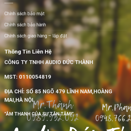
Chính sách bảo mật
Chính sách bảo hành
Chính sách giao hàng – lắp đặt
Thông Tin Liên Hệ
CÔNG TY TNHH AUDIO ĐỨC THÀNH
MST: 0110054819
ĐỊA CHỈ: SỐ 85 NGÕ 479 LĨNH NAM,HOÀNG
MAI,HÀ NỘI.
"ÂM THANH CỦA SỰ TẬN TÂM!"