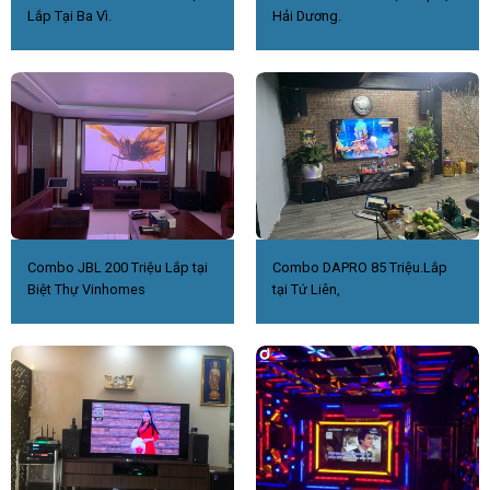
Lắp Tại Ba Vì.
Hải Dương.
Combo JBL 200 Triệu Lắp tại
Combo DAPRO 85 Triệu.Lắp
Biệt Thự Vinhomes
tại Tứ Liên,