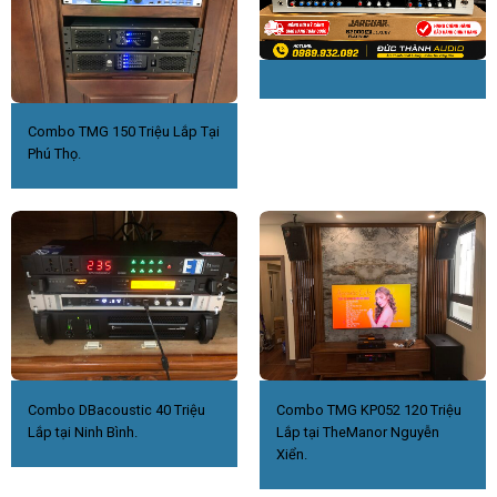
Combo TMG 150 Triệu Lắp Tại
Phú Thọ.
Combo DBacoustic 40 Triệu
Combo TMG KP052 120 Triệu
Lắp tại Ninh Bình.
Lắp tại TheManor Nguyễn
Xiển.