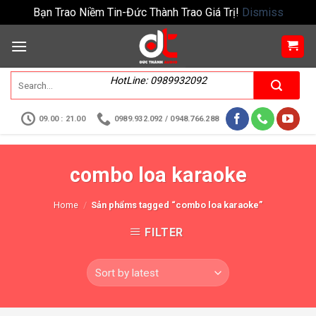
Bạn Trao Niềm Tin-Đức Thành Trao Giá Trị!
Dismiss
HotLine: 0989932092
09.00 : 21.00
0989.932.092 / 0948.766.288
combo loa karaoke
Home
/
Sản phẩms tagged “combo loa karaoke”
FILTER