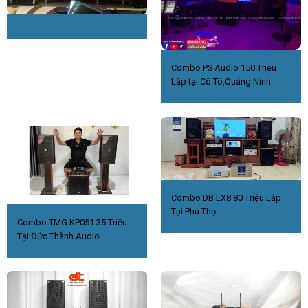
Combo PS Audio 150 Triệu
Lắp tại Cô Tô,Quảng Ninh.
Combo DB LX8 80 Triệu.Lắp
Tại Phú Thọ.
Combo TMG KP051 35 Triệu
Tại Đức Thành Audio.