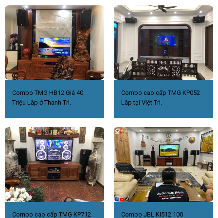
Combo TMG HB12 Giá 40
Combo cao cấp TMG KP052
Triệu Lắp ở Thanh Trì.
Lắp tại Việt Trì.
Combo cao cấp TMG KP712
Combo JBL KI512 100