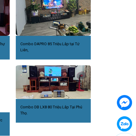
Thự
Combo DAPRO 85 Triệu.Lắp tại Tứ
Liên,
Combo DB LX8 80 Triệu.Lắp Tại Phú
Thọ.
ức