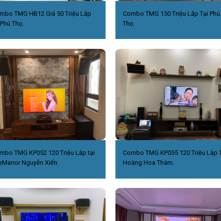
mbo TMG HB12 Giá 50 Triệu Lắp
Combo TMG 150 Triệu Lắp Tại Phú
 Phú Thọ.
Thọ.
mbo TMG KP052 120 Triệu Lắp tại
Combo TMG KP055 120 Triệu Lắp T
eManor Nguyễn Xiển.
Hoàng Hoa Thám.