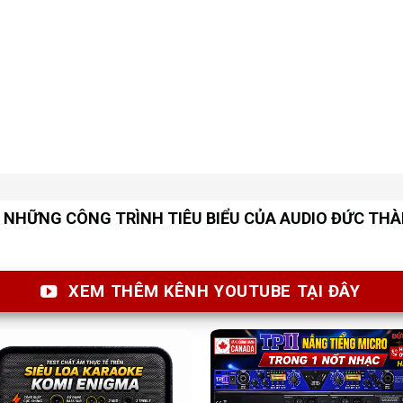
NHỮNG CÔNG TRÌNH TIÊU BIỂU CỦA AUDIO ĐỨC TH
XEM THÊM KÊNH YOUTUBE TẠI ĐÂY