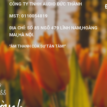
CÔNG TY TNHH AUDIO ĐỨC THÀNH
MST: 0110054819
ĐỊA CHỈ: SỐ 85 NGÕ 479 LĨNH NAM,HOÀNG
MAI,HÀ NỘI.
"ÂM THANH CỦA SỰ TẬN TÂM!"