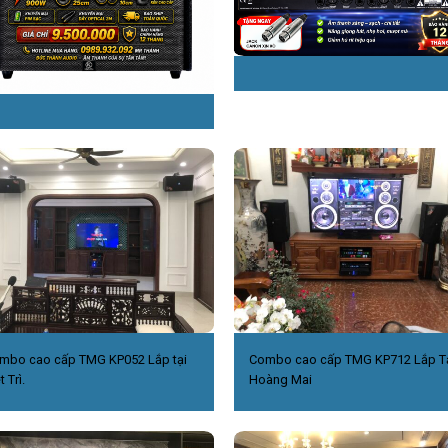
mbo cao cấp TMG KP052 Lắp tại
Combo cao cấp TMG KP712 Lắp T
t Trì.
Hoàng Mai