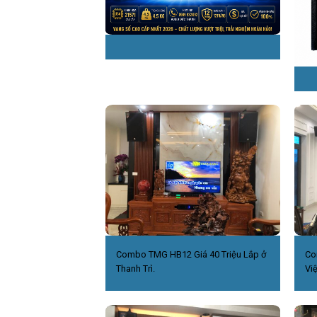
Combo TMG HB12 Giá 40 Triệu Lắp ở
Co
Thanh Trì.
Việ