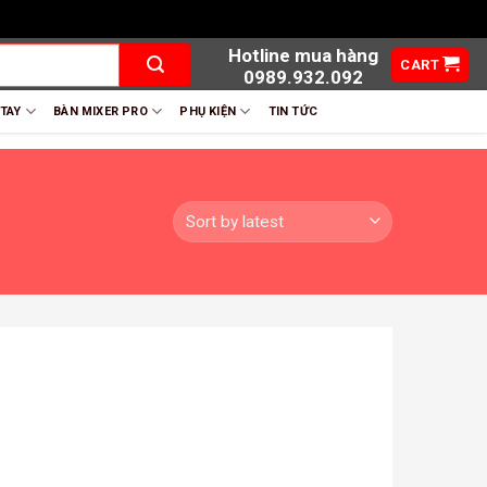
Hotline mua hàng
CART
0989.932.092
 TAY
BÀN MIXER PRO
PHỤ KIỆN
TIN TỨC