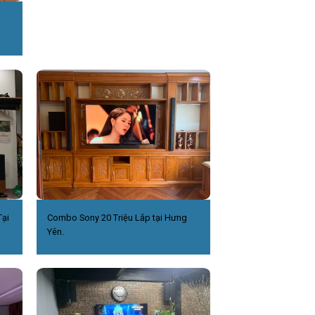
ại
Combo Sony 20 Triệu Lắp tại Hưng
Yên.