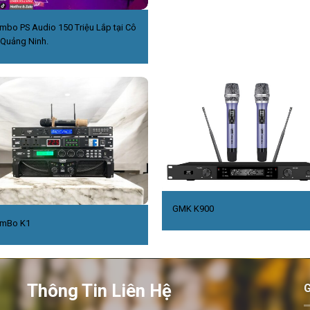
mbo PS Audio 150 Triệu Lắp tại Cô
,Quảng Ninh.
GMK K900
mBo K1
Thông Tin Liên Hệ