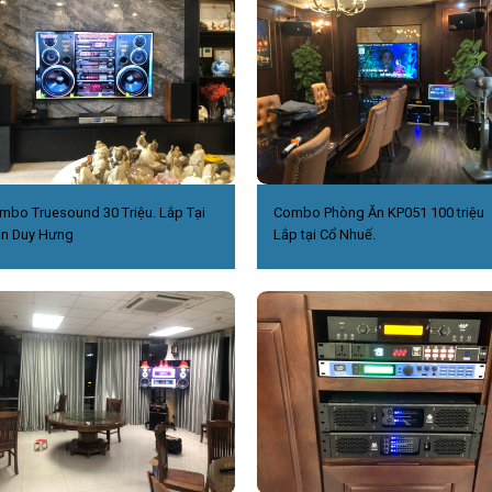
mbo Truesound 30 Triệu. Lắp Tại
Combo Phòng Ăn KP051 100 triệu
ần Duy Hưng
Lắp tại Cổ Nhuế.