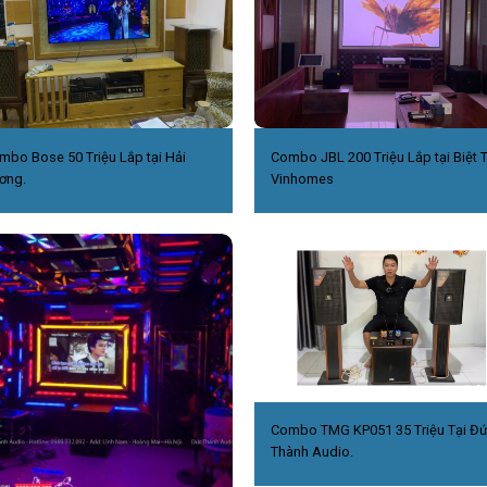
mbo Bose 50 Triệu Lắp tại Hải
Combo JBL 200 Triệu Lắp tại Biệt 
ơng.
Vinhomes
Combo TMG KP051 35 Triệu Tại Đ
Thành Audio.