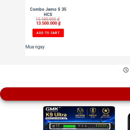
Combo Jamo S 35
HCS
15.180.000
₫
13.500.000
₫
ADD TO CART
Mua ngay