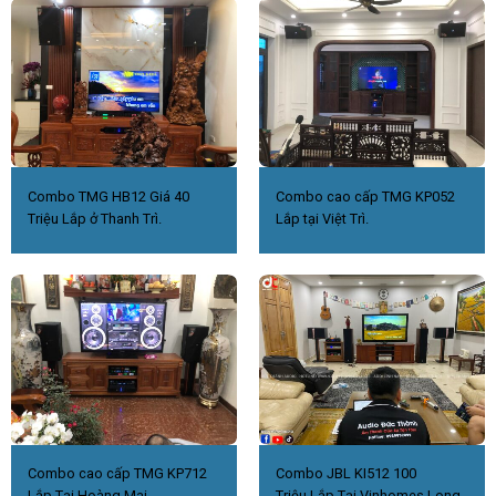
Combo TMG HB12 Giá 40
Combo cao cấp TMG KP052
Triệu Lắp ở Thanh Trì.
Lắp tại Việt Trì.
Combo cao cấp TMG KP712
Combo JBL KI512 100
Lắp Tại Hoàng Mai
Triệu.Lắp Tại Vinhomes Long