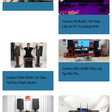
Combo PS Audio 150 Triệu
Lắp tại Cô Tô,Quảng Ninh.
Combo DB LX8 80 Triệu.Lắp
Tại Phú Thọ.
Combo TMG KP051 35 Triệu
Tại Đức Thành Audio.