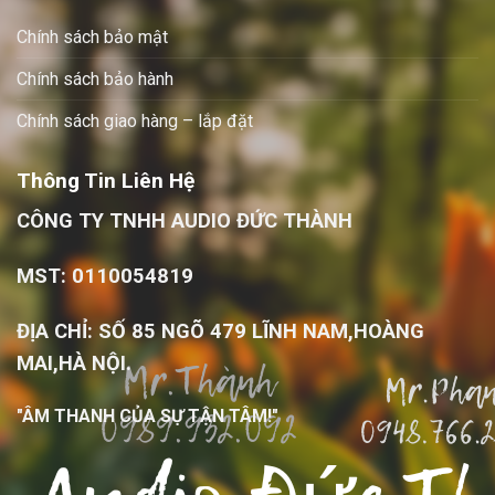
Chính sách bảo mật
Chính sách bảo hành
Chính sách giao hàng – lắp đặt
Thông Tin Liên Hệ
CÔNG TY TNHH AUDIO ĐỨC THÀNH
MST: 0110054819
ĐỊA CHỈ: SỐ 85 NGÕ 479 LĨNH NAM,HOÀNG
MAI,HÀ NỘI.
"ÂM THANH CỦA SỰ TẬN TÂM!"