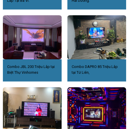
Lắp Tại Ba Vì.
Hải Dương.
Combo JBL 200 Triệu Lắp tại
Combo DAPRO 85 Triệu.Lắp
Biệt Thự Vinhomes
tại Tứ Liên,