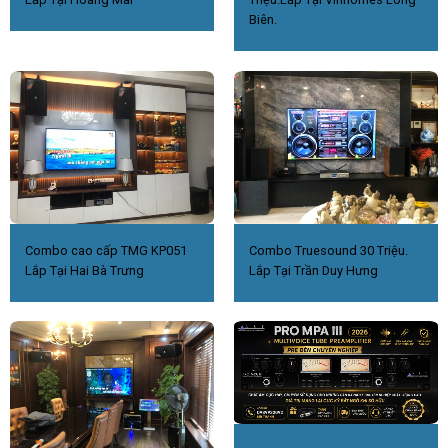
Biên.
Combo cao cấp TMG KP051
Combo Truesound 30 Triệu.
Lắp Tại Hai Bà Trưng
Lắp Tại Trần Duy Hưng