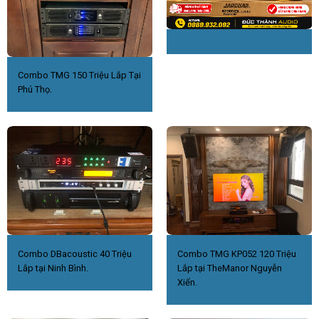
Combo TMG 150 Triệu Lắp Tại
Phú Thọ.
Combo DBacoustic 40 Triệu
Combo TMG KP052 120 Triệu
Lắp tại Ninh Bình.
Lắp tại TheManor Nguyễn
Xiển.