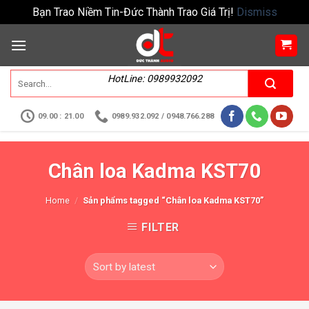
Bạn Trao Niềm Tin-Đức Thành Trao Giá Trị!
Dismiss
HotLine: 0989932092
09.00 : 21.00
0989.932.092 / 0948.766.288
Chân loa Kadma KST70
Home
/
Sản phẩms tagged “Chân loa Kadma KST70”
FILTER