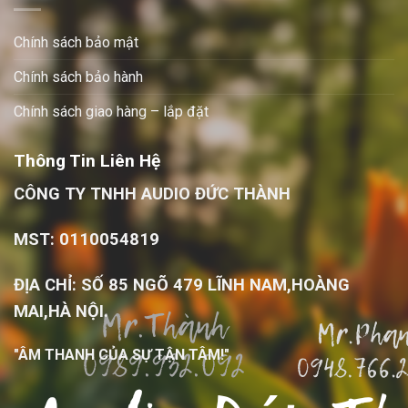
Chính sách bảo mật
Chính sách bảo hành
Chính sách giao hàng – lắp đặt
Thông Tin Liên Hệ
CÔNG TY TNHH AUDIO ĐỨC THÀNH
MST: 0110054819
ĐỊA CHỈ: SỐ 85 NGÕ 479 LĨNH NAM,HOÀNG
MAI,HÀ NỘI.
"ÂM THANH CỦA SỰ TẬN TÂM!"