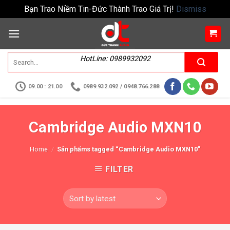
Bạn Trao Niềm Tin-Đức Thành Trao Giá Trị!
Dismiss
HotLine: 0989932092
09.00 : 21.00
0989.932.092 / 0948.766.288
Cambridge Audio MXN10
Home
/
Sản phẩms tagged “Cambridge Audio MXN10”
FILTER