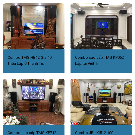
Combo TMG HB12 Giá 40
Combo cao cấp TMG KP052
Triệu Lắp ở Thanh Trì.
Lắp tại Việt Trì.
Combo cao cấp TMG KP712
Combo JBL KI512 100