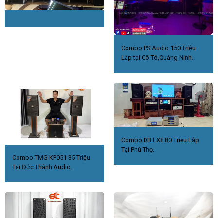
Combo PS Audio 150 Triệu
Lắp tại Cô Tô,Quảng Ninh.
Combo DB LX8 80 Triệu.Lắp
Tại Phú Thọ.
Combo TMG KP051 35 Triệu
Tại Đức Thành Audio.