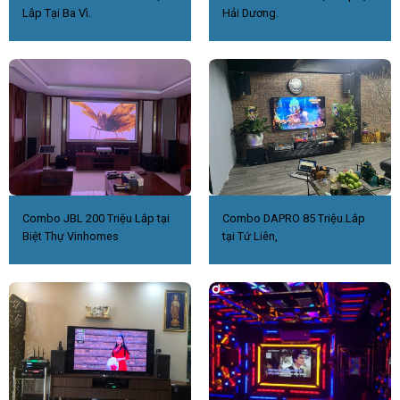
Lắp Tại Ba Vì.
Hải Dương.
Combo JBL 200 Triệu Lắp tại
Combo DAPRO 85 Triệu.Lắp
Biệt Thự Vinhomes
tại Tứ Liên,