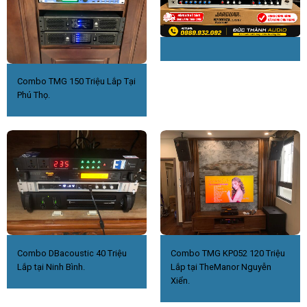
Combo TMG 150 Triệu Lắp Tại
Phú Thọ.
Combo DBacoustic 40 Triệu
Combo TMG KP052 120 Triệu
Lắp tại Ninh Bình.
Lắp tại TheManor Nguyễn
Xiển.