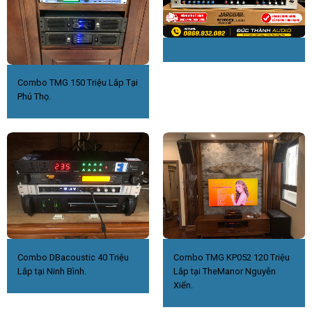
Combo TMG 150 Triệu Lắp Tại
Phú Thọ.
Combo DBacoustic 40 Triệu
Combo TMG KP052 120 Triệu
Lắp tại Ninh Bình.
Lắp tại TheManor Nguyễn
Xiển.