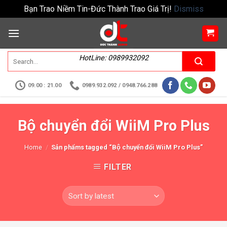
Bạn Trao Niềm Tin-Đức Thành Trao Giá Trị!
Dismiss
HotLine: 0989932092
09.00 : 21.00
0989.932.092 / 0948.766.288
Bộ chuyển đổi WiiM Pro Plus
Home
/
Sản phẩms tagged “Bộ chuyển đổi WiiM Pro Plus”
FILTER