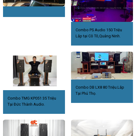
Combo PS Audio 150 Triệu
Lắp tại Cô Tô,Quảng Ninh.
Combo DB LX8 80 Triệu.Lắp
Tại Phú Thọ.
Combo TMG KP051 35 Triệu
Tại Đức Thành Audio.