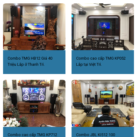
Combo TMG HB12 Giá 40
Combo cao cấp TMG KP052
Triệu Lắp ở Thanh Trì.
Lắp tại Việt Trì.
Combo cao cấp TMG KP712
Combo JBL KI512 100