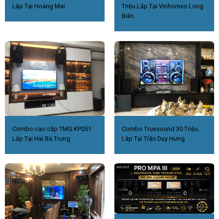
Lắp Tại Hoàng Mai
Triệu.Lắp Tại Vinhomes Long
Biên.
Combo cao cấp TMG KP051
Combo Truesound 30 Triệu.
Lắp Tại Hai Bà Trưng
Lắp Tại Trần Duy Hưng