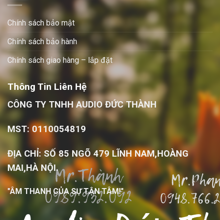
Chính sách bảo mật
Chính sách bảo hành
Chính sách giao hàng – lắp đặt
Thông Tin Liên Hệ
CÔNG TY TNHH AUDIO ĐỨC THÀNH
MST: 0110054819
ĐỊA CHỈ: SỐ 85 NGÕ 479 LĨNH NAM,HOÀNG
MAI,HÀ NỘI.
"ÂM THANH CỦA SỰ TẬN TÂM!"