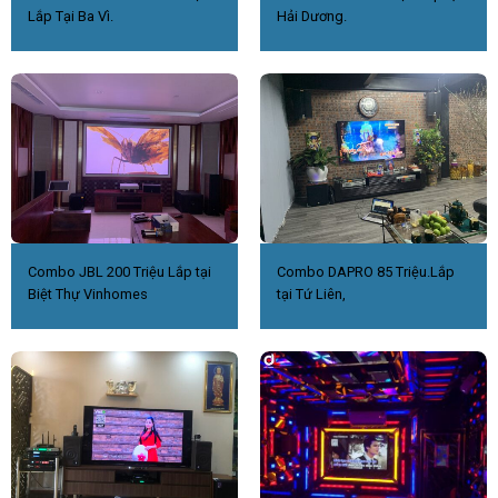
Lắp Tại Ba Vì.
Hải Dương.
Combo JBL 200 Triệu Lắp tại
Combo DAPRO 85 Triệu.Lắp
Biệt Thự Vinhomes
tại Tứ Liên,