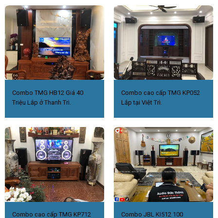
Combo TMG HB12 Giá 40
Combo cao cấp TMG KP052
Triệu Lắp ở Thanh Trì.
Lắp tại Việt Trì.
Combo cao cấp TMG KP712
Combo JBL KI512 100