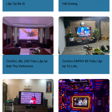
Lắp Tại Ba Vì.
Hải Dương.
Combo JBL 200 Triệu Lắp tại
Combo DAPRO 85 Triệu.Lắp
Biệt Thự Vinhomes
tại Tứ Liên,