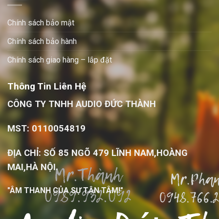
Chính sách bảo mật
Chính sách bảo hành
Chính sách giao hàng – lắp đặt
Thông Tin Liên Hệ
CÔNG TY TNHH AUDIO ĐỨC THÀNH
MST: 0110054819
ĐỊA CHỈ: SỐ 85 NGÕ 479 LĨNH NAM,HOÀNG
MAI,HÀ NỘI.
"ÂM THANH CỦA SỰ TẬN TÂM!"