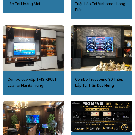
Lắp Tại Hoàng Mai
Triệu.Lắp Tại Vinhomes Long
Biên.
Combo cao cấp TMG KP051
Combo Truesound 30 Triệu.
Lắp Tại Hai Bà Trưng
Lắp Tại Trần Duy Hưng