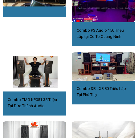
Combo PS Audio 150 Triệu
Lắp tại Cô Tô,Quảng Ninh.
Combo DB LX8 80 Triệu.Lắp
Tại Phú Thọ.
Combo TMG KP051 35 Triệu
Tại Đức Thành Audio.