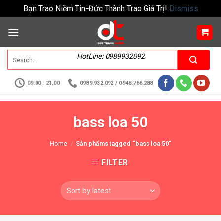
Bạn Trao Niềm Tin-Đức Thành Trao Giá Trị!
Dismiss
HotLine: 0989932092
09.00 : 21.00
0989.932.092 / 0948.766.288
bass loa 50
Home
/
Sản phẩms tagged “bass loa 50”
FILTER