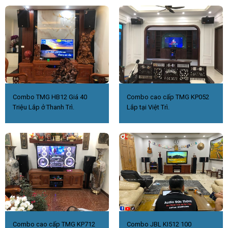
Combo TMG HB12 Giá 40
Combo cao cấp TMG KP052
Triệu Lắp ở Thanh Trì.
Lắp tại Việt Trì.
Combo cao cấp TMG KP712
Combo JBL KI512 100