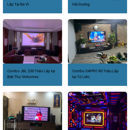
Lắp Tại Ba Vì.
Hải Dương.
Combo JBL 200 Triệu Lắp tại
Combo DAPRO 85 Triệu.Lắp
Biệt Thự Vinhomes
tại Tứ Liên,