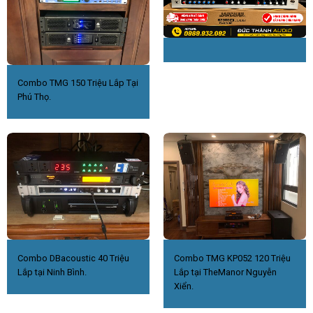
Combo TMG 150 Triệu Lắp Tại
Phú Thọ.
Combo DBacoustic 40 Triệu
Combo TMG KP052 120 Triệu
Lắp tại Ninh Bình.
Lắp tại TheManor Nguyễn
Xiển.