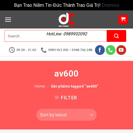
Bạn Trao Niềm Tin-Đức Thành Trao Giá Trị!
Dismiss
HotLine: 0989932092
09.00 : 21.00
0989.932.092 / 0948.766.288
av600
Home
/
Sản phẩms tagged “av600”
FILTER