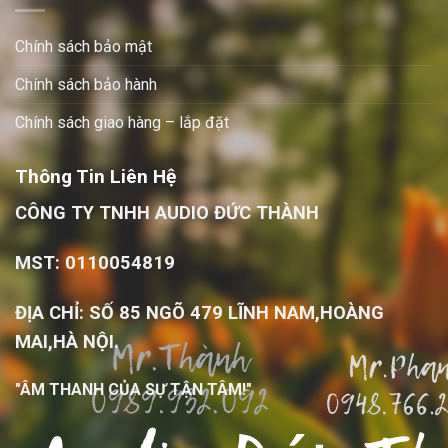
Chính sách bảo mật
Chính sách bảo hành
Chính sách giao hàng – lắp đặt
Thông Tin Liên Hệ
CÔNG TY TNHH AUDIO ĐỨC THÀNH
MST: 0110054819
ĐỊA CHỈ: SỐ 85 NGÕ 479 LĨNH NAM,HOÀNG
MAI,HÀ NỘI.
"ÂM THANH CỦA SỰ TẬN TÂM!"