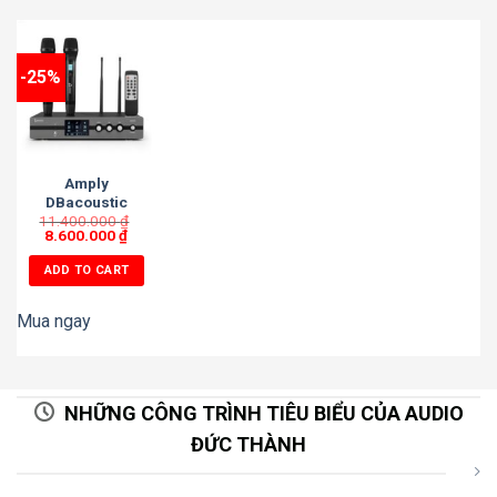
-25%
Amply
DBacoustic
11.400.000
AV600
₫
8.600.000
₫
ADD TO CART
Mua ngay
NHỮNG CÔNG TRÌNH TIÊU BIỂU CỦA AUDIO
ĐỨC THÀNH