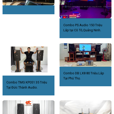
Combo PS Audio 150 Triệu
Lắp tại Cô Tô,Quảng Ninh.
Combo DB LX8 80 Triệu.Lắp
Tại Phú Thọ.
Combo TMG KP051 35 Triệu
Tại Đức Thành Audio.