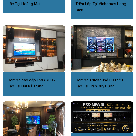
Lắp Tại Hoàng Mai
Triệu.Lắp Tại Vinhomes Long
Biên.
Combo cao cấp TMG KP051
Combo Truesound 30 Triệu.
Lắp Tại Hai Bà Trưng
Lắp Tại Trần Duy Hưng