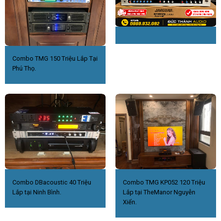
Combo TMG 150 Triệu Lắp Tại
Phú Thọ.
Combo DBacoustic 40 Triệu
Combo TMG KP052 120 Triệu
Lắp tại Ninh Bình.
Lắp tại TheManor Nguyễn
Xiển.