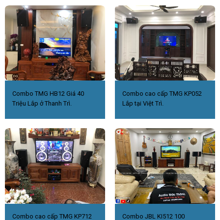
Combo TMG HB12 Giá 40
Combo cao cấp TMG KP052
Triệu Lắp ở Thanh Trì.
Lắp tại Việt Trì.
Combo cao cấp TMG KP712
Combo JBL KI512 100