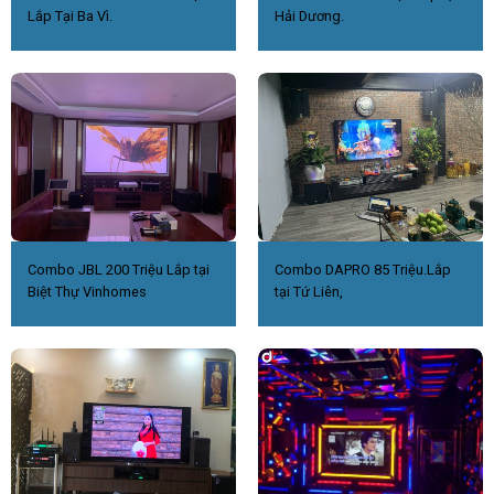
Lắp Tại Ba Vì.
Hải Dương.
Combo JBL 200 Triệu Lắp tại
Combo DAPRO 85 Triệu.Lắp
Biệt Thự Vinhomes
tại Tứ Liên,