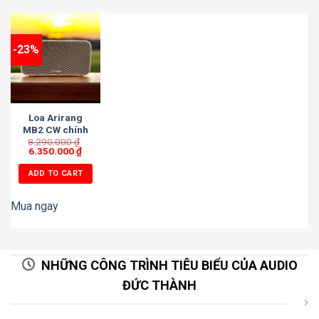
-23%
Loa Arirang
MB2 CW chính
8.290.000
hãng.
₫
6.350.000
₫
ADD TO CART
Mua ngay
NHỮNG CÔNG TRÌNH TIÊU BIỂU CỦA AUDIO
ĐỨC THÀNH