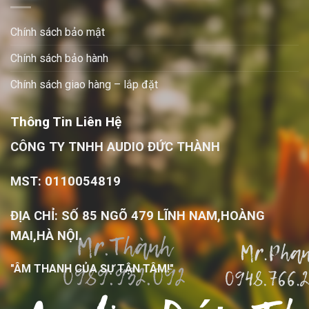
Chính sách bảo mật
Chính sách bảo hành
Chính sách giao hàng – lắp đặt
Thông Tin Liên Hệ
CÔNG TY TNHH AUDIO ĐỨC THÀNH
MST: 0110054819
ĐỊA CHỈ: SỐ 85 NGÕ 479 LĨNH NAM,HOÀNG
MAI,HÀ NỘI.
"ÂM THANH CỦA SỰ TẬN TÂM!"