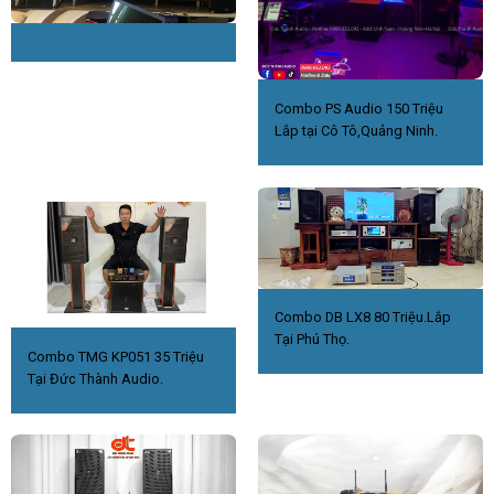
Combo PS Audio 150 Triệu
Lắp tại Cô Tô,Quảng Ninh.
Combo DB LX8 80 Triệu.Lắp
Tại Phú Thọ.
Combo TMG KP051 35 Triệu
Tại Đức Thành Audio.