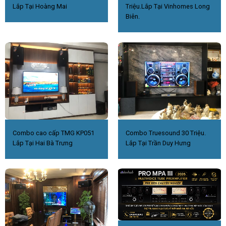
Lắp Tại Hoàng Mai
Triệu.Lắp Tại Vinhomes Long
Biên.
Combo cao cấp TMG KP051
Combo Truesound 30 Triệu.
Lắp Tại Hai Bà Trưng
Lắp Tại Trần Duy Hưng