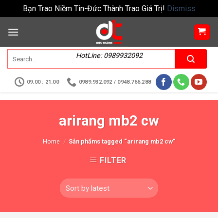
Bạn Trao Niềm Tin-Đức Thành Trao Giá Trị!
Dismiss
HotLine: 0989932092
09.00 : 21.00
0989.932.092 / 0948.766.288
arirang mb2 cw
Home
/
Sản phẩms tagged “arirang mb2 cw”
FILTER