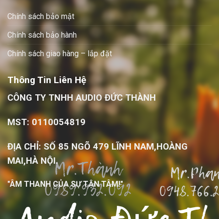
Chính sách bảo mật
Chính sách bảo hành
Chính sách giao hàng – lắp đặt
Thông Tin Liên Hệ
CÔNG TY TNHH AUDIO ĐỨC THÀNH
MST: 0110054819
ĐỊA CHỈ: SỐ 85 NGÕ 479 LĨNH NAM,HOÀNG
MAI,HÀ NỘI.
"ÂM THANH CỦA SỰ TẬN TÂM!"