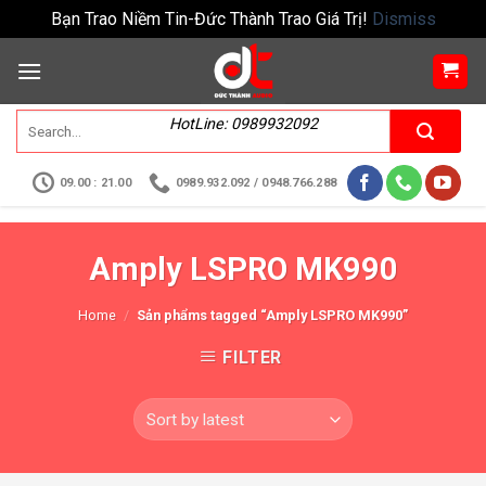
Bạn Trao Niềm Tin-Đức Thành Trao Giá Trị!
Dismiss
HotLine: 0989932092
09.00 : 21.00
0989.932.092 / 0948.766.288
Amply LSPRO MK990
Home
/
Sản phẩms tagged “Amply LSPRO MK990”
FILTER