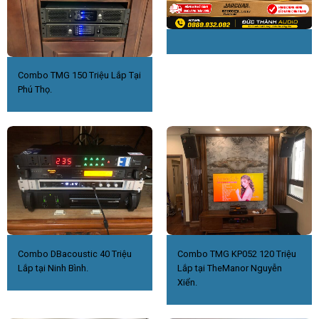
Combo TMG 150 Triệu Lắp Tại
Phú Thọ.
Combo DBacoustic 40 Triệu
Combo TMG KP052 120 Triệu
Lắp tại Ninh Bình.
Lắp tại TheManor Nguyễn
Xiển.