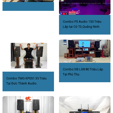
Combo PS Audio 150 Triệu
Lắp tại Cô Tô,Quảng Ninh.
Combo DB LX8 80 Triệu.Lắp
Tại Phú Thọ.
Combo TMG KP051 35 Triệu
Tại Đức Thành Audio.