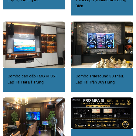
Biên.
Combo cao cấp TMG KP051
Combo Truesound 30 Triệu.
Lắp Tại Hai Bà Trưng
Lắp Tại Trần Duy Hưng