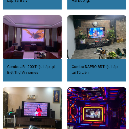
Lắp Tại Ba Vì.
Hải Dương.
Combo JBL 200 Triệu Lắp tại
Combo DAPRO 85 Triệu.Lắp
Biệt Thự Vinhomes
tại Tứ Liên,