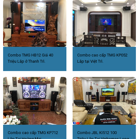
Combo TMG HB12 Giá 40
Combo cao cấp TMG KP052
Triệu Lắp ở Thanh Trì.
Lắp tại Việt Trì.
Combo cao cấp TMG KP712
Combo JBL KI512 100
Lắp Tại Hoàng Mai
Triệu.Lắp Tại Vinhomes Long